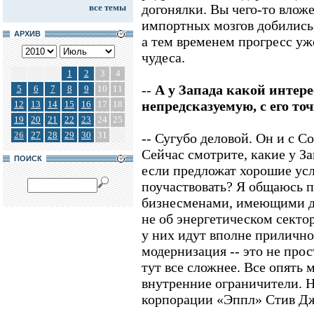
догонялки. Вы чего-то влож
все темы
импортных мозгов добились,
АРХИВ
а тем временем прогресс у
чудеса.
1
2
3
4
--
А у Запада какой интер
5
6
7
8
9
10
11
непредсказуемую, с его то
12
13
14
15
16
17
18
19
20
21
22
23
24
25
26
27
28
29
30
31
-- Сугубо деловой. Он и с 
Сейчас смотрите, какие у За
ПОИСК
если предложат хорошие усл
поучаствовать? Я общаюсь п
бизнесменами, имеющими де
не об энергетическом сектор
у них идут вполне прилично
модернизация -- это не прос
тут все сложнее. Все опять 
внутренние ограничители. Н
корпорации «Эппл» Стив Дж