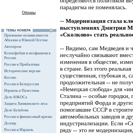
определяются политикой вну
парадигма не поменялась.
Обзоры
-- Модернизация стала кл
выступлениях Дмитрия Ме
ТЕМЫ НОМЕРА
«Сколково» стать реально
Признание независимости
Абхазии и Южной Осетии
Автопром
-- Видимо, сам Медведев и 
Ксенофобия и неофашизм в
неслучайно связывают вмес
России
изменения в обществе, изме
Россия и Прибалтика
в стране. Без этого реальная
Исторические версии
существенная, глубокая и, с
Косово
продолжительная -- не полу
Россия и Белоруссия
«Немецкая слобода» для «и
Израиль и Палестина
Сталина -- особые городки,
Дело ЮКОСа
предприятий Форда и други
Защита Химкинского леса
помогавшие СССР в строите
Дело Бульбова
автомобильных заводов и др
Россия и финансовый кризис
индустриализации. Если «Ск
Доллар
ряду -- это не модернизация
Россия и Израиль