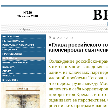
N°130
26 июля 2010
//
Архив
/
ВЕСЬ НОМЕР
//
26.07.2010
ПЕРВАЯ ПОЛОСА
«Глава российского г
ПОЛИТИКА И ЭКОНОМИКА
анонсировал смягчен
ОБЩЕСТВО
ПРОИСШЕСТВИЯ
ЗАГРАНИЦА
Охлаждение российско-ира
БИЗНЕС И ФИНАНСЫ
мимо внимания западных эк
КУЛЬТУРА
одним из ключевых партнер
СПОРТ
НОВОСТИ
ядерной проблемы Тегерана
КРОМЕ ТОГО
что перезагрузка между Мо
включать в себя корректиро
приоритетов Кремля, и пот
оценивают ее перспективы. 
российских программ вашин