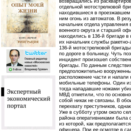
возвращались из расквартиров
отдельной мотострелковой бри
находившиеся в проезжавшем 
ним огонь из автоматов. В рез
начальник отдела управления
военного округа и старший офи
находились в 136-й бригаде 
их начальник службы ракетно-
136-й мотострелковой бригады
по дороге в больницу. Чуть по
инцидент произошел собствен
бригады. По данным следствия
предположительно вооруженны
расположение части и напали 
мобильные телефоны. Один из
тогда нападавшие ножами убил
МВД отметили, что по основн
собой никак не связаны. В обо
перехвату преступников, однак
Уже в субботу утром около се
района оперативниками была 
из которой, как предполагаетс
офицера. При ее осмотре в са