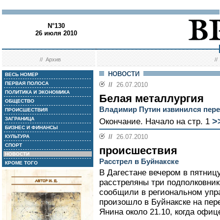
N°130
26 июля 2010
//
Архив
/
НОВОСТИ
ВЕСЬ НОМЕР
ПЕРВАЯ ПОЛОСА
//
26.07.2010
ПОЛИТИКА И ЭКОНОМИКА
Белая металлургия
ОБЩЕСТВО
Владимир Путин извинился пер
ПРОИСШЕСТВИЯ
ЗАГРАНИЦА
>
Окончание. Начало на стр. 1
БИЗНЕС И ФИНАНСЫ
//
26.07.2010
КУЛЬТУРА
СПОРТ
происшествия
НОВОСТИ
Расстрел в Буйнакске
КРОМЕ ТОГО
В Дагестане вечером в пятни
расстреляны три подполковник
сообщили в региональном упр
произошло в Буйнакске на пер
Янина около 21.10, когда офи