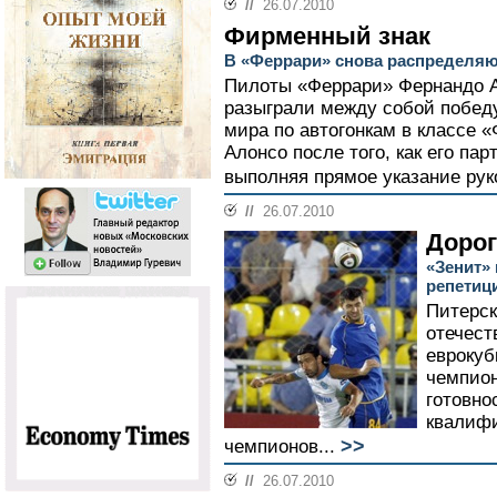
//
26.07.2010
Фирменный знак
В «Феррари» снова распределя
Пилоты «Феррари» Фернандо 
разыграли между собой победу
мира по автогонкам в классе «
Алонсо после того, как его па
выполняя прямое указание рук
//
26.07.2010
Дорог
«Зенит»
репетиц
Питерск
отечест
еврокуб
чемпион
готовно
квалифи
>>
чемпионов...
//
26.07.2010