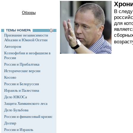
Хрон
В след
Обзоры
российс
для кот
являетс
ТЕМЫ НОМЕРА
сборных
Признание независимости
Абхазии и Южной Осетии
возрасту
Автопром
Ксенофобия и неофашизм в
России
Россия и Прибалтика
Исторические версии
Косово
Россия и Белоруссия
Израиль и Палестина
Дело ЮКОСа
Защита Химкинского леса
Дело Бульбова
Россия и финансовый кризис
Доллар
Россия и Израиль