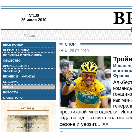
N°130
26 июля 2010
//
Архив
/
СПОРТ
ВЕСЬ НОМЕР
ПЕРВАЯ ПОЛОСА
//
26.07.2010
ПОЛИТИКА И ЭКОНОМИКА
Тройн
ОБЩЕСТВО
Испанец
ПРОИСШЕСТВИЯ
многокр
ЗАГРАНИЦА
Франс»
БИЗНЕС И ФИНАНСЫ
Альберт
КУЛЬТУРА
СПОРТ
команды
НОВОСТИ
гонщико
КРОМЕ ТОГО
как мин
генера
престижной многодневки. Исп
года назад, затем снова оказ
>>
сезоне и увозит...