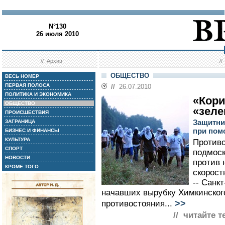
N°130
26 июля 2010
//
Архив
/
ОБЩЕСТВО
ВЕСЬ НОМЕР
ПЕРВАЯ ПОЛОСА
//
26.07.2010
ПОЛИТИКА И ЭКОНОМИКА
«Кори
ОБЩЕСТВО
«зел
ПРОИСШЕСТВИЯ
Защитни
ЗАГРАНИЦА
при по
БИЗНЕС И ФИНАНСЫ
КУЛЬТУРА
Противо
СПОРТ
подмос
НОВОСТИ
против 
КРОМЕ ТОГО
скорост
-- Санк
начавших вырубку Химкинского
>>
противостояния...
// читайте т