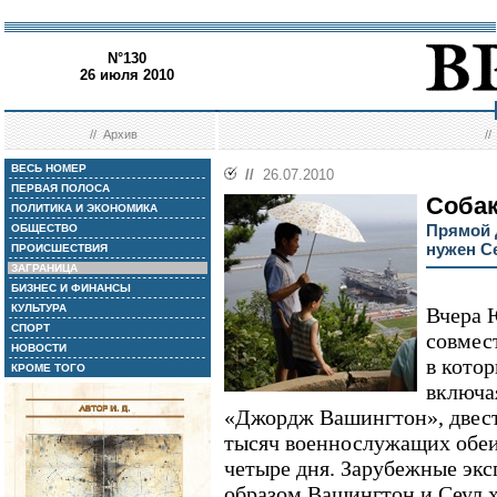
N°130
26 июля 2010
//
Архив
/
ВЕСЬ НОМЕР
//
26.07.2010
ПЕРВАЯ ПОЛОСА
Собак
ПОЛИТИКА И ЭКОНОМИКА
Прямой 
ОБЩЕСТВО
нужен С
ПРОИСШЕСТВИЯ
ЗАГРАНИЦА
БИЗНЕС И ФИНАНСЫ
КУЛЬТУРА
Вчера 
СПОРТ
совмес
НОВОСТИ
в котор
КРОМЕ ТОГО
включа
«Джордж Вашингтон», двест
тысяч военнослужащих обеи
четыре дня. Зарубежные экс
образом Вашингтон и Сеул х