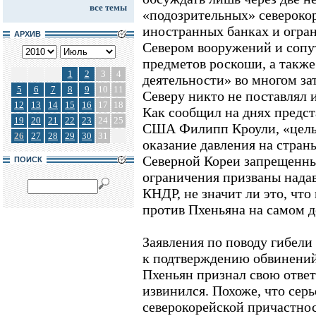
все темы
«подозрительных» северокор
иностранных банках и огра
АРХИВ
Севером вооружений и сопу
предметов роскоши, а также
1
2
3
4
деятельности» во многом за
5
6
7
8
9
10
11
Северу никто не поставлял и
12
13
14
15
16
17
18
Как сообщил на днях предст
19
20
21
22
23
24
25
США Филипп Кроули, «цель 
26
27
28
29
30
31
оказание давления на стран
Северной Кореи запрещенны
ПОИСК
ограничения призваны надав
КНДР, не значит ли это, чт
против Пхеньяна на самом д
Заявления по поводу гибели
к подтверждению обвинений,
Пхеньян признал свою ответ
извинился. Похоже, что серь
северокорейской причастнос