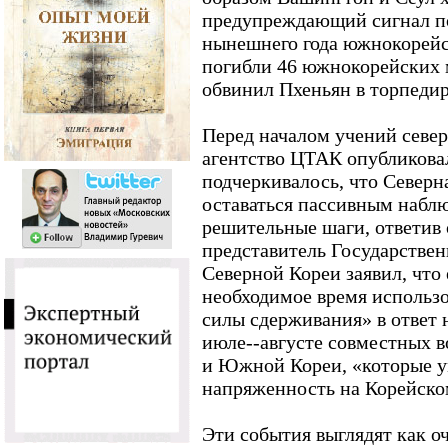
предупреждающий сигнал по
нынешнего года южнокорейск
погибли 46 южнокорейских 
обвинил Пхеньян в торпедир
Перед началом учений севе
агентство ЦТАК опубликова
подчеркивалось, что Северн
оставаться пассивным набл
решительные шаги, ответив 
представитель Государстве
Северной Кореи заявил, что
необходимое время использ
силы сдерживания» в ответ 
июле--августе совместных 
и Южной Кореи, «которые 
напряженность на Корейско
Эти события выглядят как о