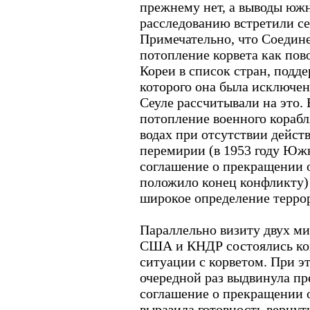
прежнему нет, а выводы юж
расследованию встретили се
Примечательно, что Соедин
потопление корвета как пов
Кореи в список стран, подд
которого она была исключена
Сеуле рассчитывали на это.
потопление военного кораб
водах при отсутствии дейст
перемирии (в 1953 году Юж
соглашение о прекращении 
положило конец конфликту) 
широкое определение терро
Параллельно визиту двух м
США и КНДР состоялись ко
ситуации с корветом. При э
очередной раз выдвинула п
соглашение о прекращении 
выразила готовность верну