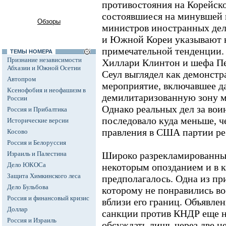
противостояния на Корейско
состоявшиеся на минувшей 
Обзоры
министров иностранных де
и Южной Кореи указывают н
примечательной тенденции.
ТЕМЫ НОМЕРА
Признание независимости
Хиллари Клинтон и шефа Пе
Абхазии и Южной Осетии
Сеул выглядел как демонстр
Автопром
мероприятие, включавшее да
Ксенофобия и неофашизм в
демилитаризованную зону 
России
Однако реальных дел за во
Россия и Прибалтика
последовало куда меньше, ч
Исторические версии
правления в США партии ре
Косово
Россия и Белоруссия
Израиль и Палестина
Широко разрекламированные
Дело ЮКОСа
некоторым опозданием и в 
Защита Химкинского леса
предполагалось. Одна из при
Дело Бульбова
которому не понравились во
Россия и финансовый кризис
вблизи его границ. Объявле
Доллар
санкции против КНДР еще не
Россия и Израиль
обсуждать лишь через две н