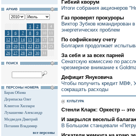
Гибкий кворум
Итоги собрания акционеров "Н
АРХИВ
Газ проверят прокуроры
Виктор Зубков командирован 
1
2
3
4
энергетических проблем
5
6
7
8
9
10
11
По софийскому счету
12
13
14
15
16
17
18
Болгария продолжает испытыв
19
20
21
22
23
24
25
26
27
28
29
30
31
За себя и за всех парней
Сенатскую комиссию по рассл
ПОИСК
чрезмерное внимание к Goldm
Дефицит Януковича
Чтобы получить кредит МВФ, У
ПЕРСОНЫ НОМЕРА
сокращать расходы
Барак Обама
Дерипаска Олег
КУЛЬТУРА
Клинтон Хиллари
Стенли Кларк: Оркестр -- это
Лукашенко Александр
И закрылся веселый балага
Медведев Дмитрий
В Большом станцевали «Петр
Потанин Владимир
все персоны
Искатели жемчуга на краю з