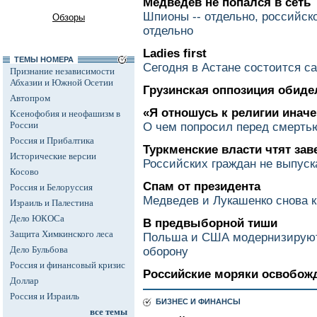
Медведев не попался в сеть
Шпионы -- отдельно, российск
Обзоры
отдельно
Ladies first
ТЕМЫ НОМЕРА
Сегодня в Астане состоится 
Признание независимости
Абхазии и Южной Осетии
Грузинская оппозиция обиде
Автопром
«Я отношусь к религии иначе
Ксенофобия и неофашизм в
России
О чем попросил перед смерть
Россия и Прибалтика
Туркменские власти чтят за
Исторические версии
Российских граждан не выпуск
Косово
Спам от президента
Россия и Белоруссия
Медведев и Лукашенко снова к
Израиль и Палестина
Дело ЮКОСа
В предвыборной тиши
Защита Химкинского леса
Польша и США модернизируют
Дело Бульбова
оборону
Россия и финансовый кризис
Российские моряки освобож
Доллар
Россия и Израиль
БИЗНЕС И ФИНАНСЫ
все темы