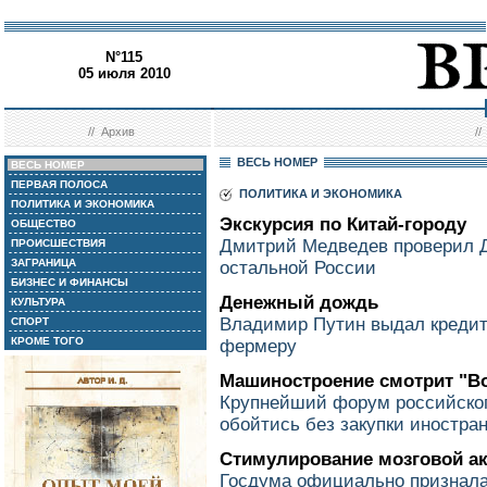
N°115
05 июля 2010
//
Архив
/
ВЕСЬ НОМЕР
ВЕСЬ НОМЕР
ПЕРВАЯ ПОЛОСА
ПОЛИТИКА И ЭКОНОМИКА
ПОЛИТИКА И ЭКОНОМИКА
Экскурсия по Китай-городу
ОБЩЕСТВО
Дмитрий Медведев проверил Д
ПРОИСШЕСТВИЯ
ЗАГРАНИЦА
остальной России
БИЗНЕС И ФИНАНСЫ
Денежный дождь
КУЛЬТУРА
Владимир Путин выдал кредит
СПОРТ
КРОМЕ ТОГО
фермеру
Машиностроение смотрит "В
Крупнейший форум российског
обойтись без закупки иностра
Стимулирование мозговой а
Госдума официально признала