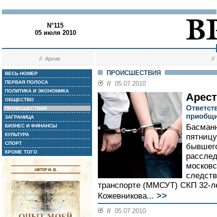
N°115
05 июля 2010
//
Архив
/
ПРОИСШЕСТВИЯ
ВЕСЬ НОМЕР
ПЕРВАЯ ПОЛОСА
//
05.07.2010
ПОЛИТИКА И ЭКОНОМИКА
Арест
ОБЩЕСТВО
Ответст
ПРОИСШЕСТВИЯ
приобщи
ЗАГРАНИЦА
Басман
БИЗНЕС И ФИНАНСЫ
КУЛЬТУРА
пятницу
СПОРТ
бывшего
КРОМЕ ТОГО
расслед
московс
следств
транспорте (ММСУТ) СКП 32-л
>>
Кожевникова...
//
05.07.2010