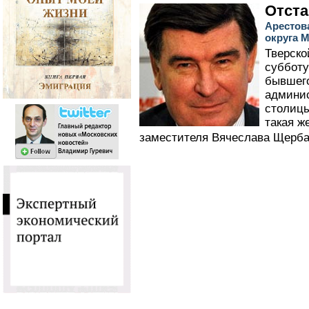
Отста
Арестов
округа М
Тверско
субботу
бывшег
админис
столицы
такая ж
заместителя Вячеслава Щерба