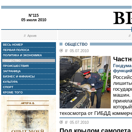
N°115
05 июля 2010
//
Архив
/
ОБЩЕСТВО
ВЕСЬ НОМЕР
ПЕРВАЯ ПОЛОСА
//
05.07.2010
ПОЛИТИКА И ЭКОНОМИКА
Частн
ОБЩЕСТВО
Госдума
ПРОИСШЕСТВИЯ
функци
ЗАГРАНИЦА
Российс
БИЗНЕС И ФИНАНСЫ
КУЛЬТУРА
лишитьс
СПОРТ
государ
КРОМЕ ТОГО
машин.
приняла
который
техосмотра от ГИБДД коммерч
//
05.07.2010
Под крылом самолета