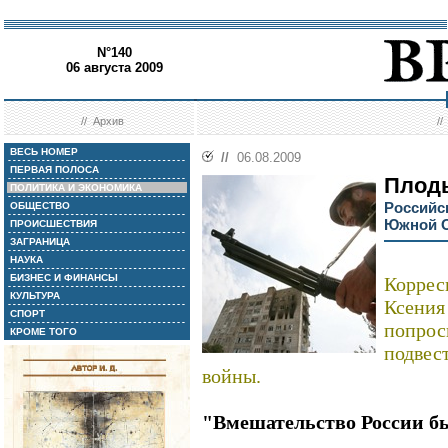
N°140
06 августа 2009
//
Архив
/
ВЕСЬ НОМЕР
//
06.08.2009
ПЕРВАЯ ПОЛОСА
Плод
ПОЛИТИКА И ЭКОНОМИКА
Российс
ОБЩЕСТВО
Южной 
ПРОИСШЕСТВИЯ
ЗАГРАНИЦА
НАУКА
БИЗНЕС И ФИНАНСЫ
Коррес
КУЛЬТУРА
Ксени
СПОРТ
попрос
КРОМЕ ТОГО
подвес
войны.
"Вмешательство России б