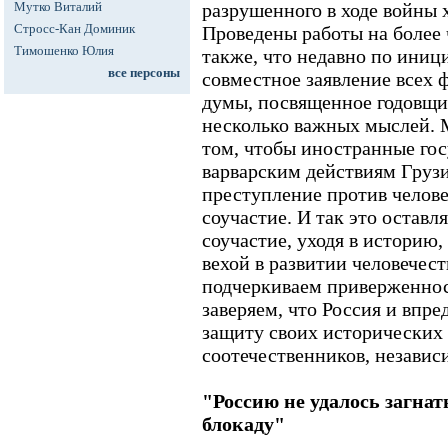
Мутко Виталий
разрушенного в ходе войны
Стросс-Кан Доминик
Проведены работы на более 
Тимошенко Юлия
также, что недавно по ини
все персоны
совместное заявление всех 
думы, посвященное годовщи
несколько важных мыслей. 
том, чтобы иностранные гос
варварским действиям Грузии
преступление против челове
соучастие. И так это оставля
соучастие, уходя в историю,
вехой в развитии человечест
подчеркиваем приверженно
заверяем, что Россия и впред
защиту своих исторических 
соотечественников, независ
"Россию не удалось загна
блокаду"