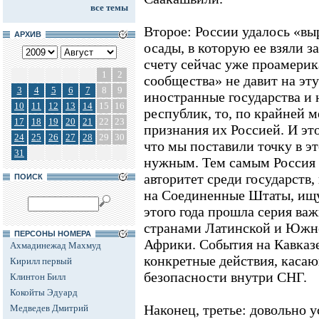
все темы
Второе: России удалось «в
АРХИВ
осады, в которую ее взяли
счету сейчас уже проамерик
1
2
сообщества» не давит на эту
3
4
5
6
7
8
9
иностранные государства и
10
11
12
13
14
15
16
республик, то, по крайней 
17
18
19
20
21
22
23
признания их Россией. И это
24
25
26
27
28
29
30
что мы поставили точку в эт
31
нужным. Тем самым Россия 
авторитет среди государств
ПОИСК
на Соединенные Штаты, ищу
этого года прошла серия ва
странами Латинской и Южн
ПЕРСОНЫ НОМЕРА
Африки. События на Кавказ
Ахмадинежад Махмуд
конкретные действия, каса
Кирилл первый
безопасности внутри СНГ.
Клинтон Билл
Кокойты Эдуард
Наконец, третье: довольно 
Медведев Дмитрий