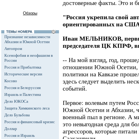
достоверные факты. Это и 
Обзоры
"Россия укрепила свой авт
ориентированных на СШ
ТЕМЫ НОМЕРА
Признание независимости
Иван МЕЛЬНИКОВ, первы
Абхазии и Южной Осетии
председателя ЦК КПРФ, в
Автопром
Ксенофобия и неофашизм в
-- На мой взгляд, год, прош
России
отношении Южной Осетии, с
Россия и Прибалтика
политики на Кавказе проше
Исторические версии
здесь следует выделить нес
Косово
событий.
Россия и Белоруссия
Израиль и Палестина
Дело ЮКОСа
Первое: волевым путем Рос
Защита Химкинского леса
Южной Осетии и Абхазии, ч
Дело Бульбова
военный пыл в регионе. А м
Россия и финансовый кризис
это невыгодная среда для б
Доллар
агрессоров, которые питал
Россия и Израиль
Саакашвили.