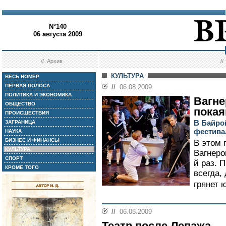
N°140
06 августа 2009
//
Архив
/
КУЛЬТУРА
ВЕСЬ НОМЕР
ПЕРВАЯ ПОЛОСА
//
06.08.2009
ПОЛИТИКА И ЭКОНОМИКА
Вагне
ОБЩЕСТВО
покая
ПРОИСШЕСТВИЯ
В Байро
ЗАГРАНИЦА
фестива
НАУКА
БИЗНЕС И ФИНАНСЫ
В этом 
КУЛЬТУРА
Вагнеро
СПОРТ
й раз. 
КРОМЕ ТОГО
всегда, 
грянет 
//
06.08.2009
Театр после Лепажа