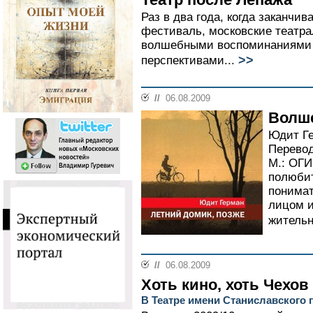
Раз в два года, когда заканчи
фестиваль, московские театр
волшебными воспоминаниями
>>
перспективами...
//
06.08.2009
Волше
Юдит Ге
Перевод
М.: ОГИ
полюбит
понимат
лицом и
жительн
//
06.08.2009
Хоть кино, хоть Чехов
В Театре имени Станиславского