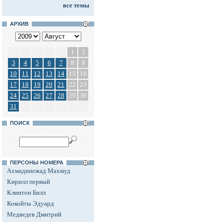
все темы
АРХИВ
1
2
3
4
5
6
7
8
9
10
11
12
13
14
15
16
17
18
19
20
21
22
23
24
25
26
27
28
29
30
31
ПОИСК
ПЕРСОНЫ НОМЕРА
Ахмадинежад Махмуд
Кирилл первый
Клинтон Билл
Кокойты Эдуард
Медведев Дмитрий