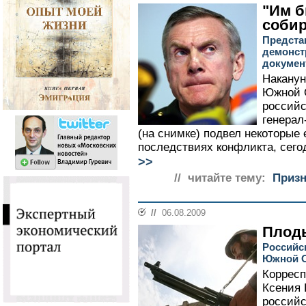
"Им б
соби
Предста
демонст
докуме
Наканун
Южной О
российс
генерал
(на снимке) подвел некоторые 
последствиях конфликта, сего
>>
// читайте тему:
Призн
//
06.08.2009
Плод
Российс
Южной 
Корресп
Ксения
российс