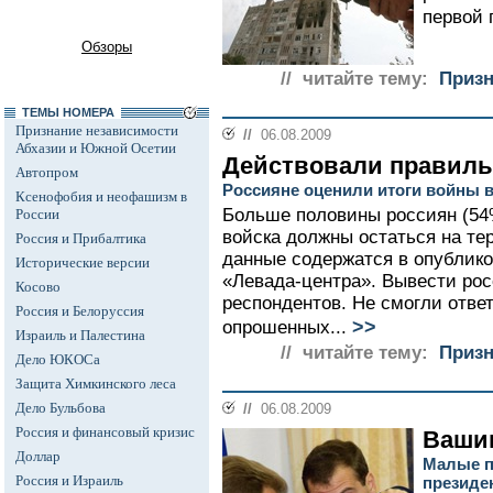
первой 
Обзоры
// читайте тему:
Призн
ТЕМЫ НОМЕРА
Признание независимости
//
06.08.2009
Абхазии и Южной Осетии
Действовали правильн
Автопром
Россияне оценили итоги войны 
Ксенофобия и неофашизм в
Больше половины россиян (54%
России
войска должны остаться на те
Россия и Прибалтика
данные содержатся в опублико
Исторические версии
«Левада-центра». Вывести ро
Косово
респондентов. Не смогли отве
Россия и Белоруссия
>>
опрошенных...
Израиль и Палестина
// читайте тему:
Призн
Дело ЮКОСа
Защита Химкинского леса
Дело Бульбова
//
06.08.2009
Россия и финансовый кризис
Ваши
Доллар
Малые п
Россия и Израиль
президен