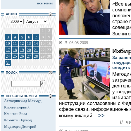
все темы
«Все вы
сомнени
АРХИВ
положен
стране 
совеща
1
2
Звениго
3
4
5
6
7
8
9
//
06.08.2009
10
11
12
13
14
15
16
Изби
17
18
19
20
21
22
23
24
25
26
27
28
29
30
За равен
государ
31
следить 
ПОИСК
Методик
затраче
деятель
утверди
ПЕРСОНЫ НОМЕРА
избират
Ахмадинежад Махмуд
инструкции согласованы с Фед
Кирилл первый
сфере связи, информационных
Клинтон Билл
>>
коммуникаций...
Кокойты Эдуард
// ч
Медведев Дмитрий