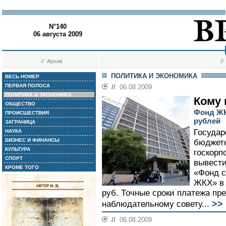
N°140
06 августа 2009
//
Архив
/
ПОЛИТИКА И ЭКОНОМИКА
ВЕСЬ НОМЕР
ПЕРВАЯ ПОЛОСА
//
06.08.2009
ПОЛИТИКА И ЭКОНОМИКА
Кому 
ОБЩЕСТВО
Фонд ЖК
ПРОИСШЕСТВИЯ
рублей
ЗАГРАНИЦА
Государ
НАУКА
БИЗНЕС И ФИНАНСЫ
бюджетн
КУЛЬТУРА
госкорп
СПОРТ
вывести
КРОМЕ ТОГО
«Фонд 
ЖКХ» в
руб. Точные сроки платежа пр
>>
наблюдательному совету...
//
06.08.2009