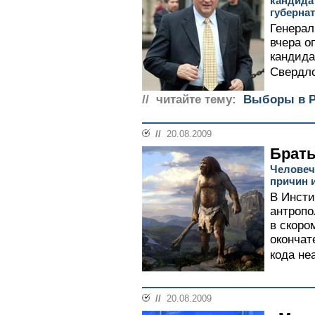
кандида
губерна
Генерал
вчера о
кандида
Свердло
// читайте тему:
Выборы в Р
//
20.08.2009
Брат
Человеч
причин 
В Инсти
антропо
в скоро
окончат
кода не
//
20.08.2009