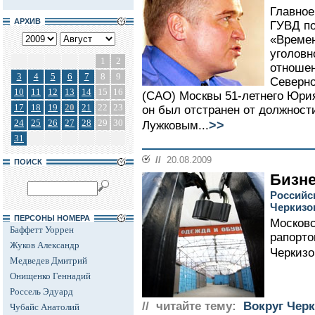
Главное
АРХИВ
ГУВД по
«Времен
уголовн
1
2
отноше
3
4
5
6
7
8
9
Северно
10
11
12
13
14
15
16
(САО) Москвы 51-летнего Юрия
17
18
19
20
21
22
23
он был отстранен от должнос
24
25
26
27
28
29
30
>>
Лужковым...
31
//
20.08.2009
ПОИСК
Бизне
Российс
Черкизо
ПЕРСОНЫ НОМЕРА
Московс
Баффетт Уоррен
рапорто
Жуков Александр
Черкизо
Медведев Дмитрий
Онищенко Геннадий
Россель Эдуард
// читайте тему:
Вокруг Чер
Чубайс Анатолий