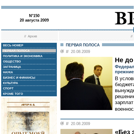
N°150
20 августа 2009
//
Архив
/
ПЕРВАЯ ПОЛОСА
ВЕСЬ НОМЕР
ПЕРВАЯ ПОЛОСА
//
20.08.2009
ПОЛИТИКА И ЭКОНОМИКА
Не до
ОБЩЕСТВО
Федерал
ЗАГРАНИЦА
прежние
НАУКА
В услов
БИЗНЕС И ФИНАНСЫ
КУЛЬТУРА
бюджета
СПОРТ
вынужде
КРОМЕ ТОГО
решение
зарплат
военнос
//
20.08.2009
«Без 