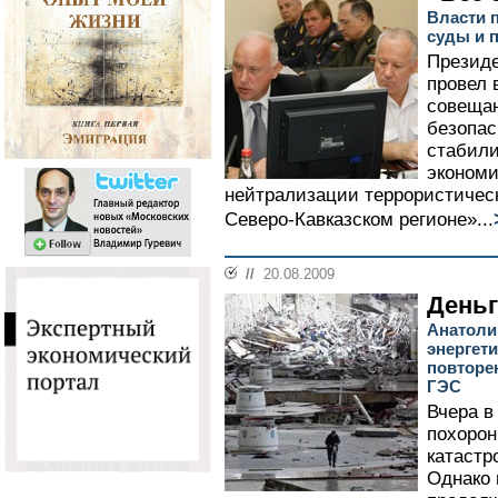
Власти 
суды и 
Презид
провел 
совещан
безопас
стабили
экономи
нейтрализации террористическ
Северо-Кавказском регионе»...
//
20.08.2009
Деньг
Анатоли
энергет
повторе
ГЭС
Вчера в
похорон
катаст
Однако 