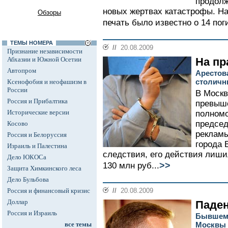
продолж
новых жертвах катастрофы. Н
Обзоры
печать было известно о 14 пог
ТЕМЫ НОМЕРА
//
20.08.2009
Признание независимости
Абхазии и Южной Осетии
На пр
Автопром
Арестов
столичн
Ксенофобия и неофашизм в
России
В Москв
Россия и Прибалтика
превыш
Исторические версии
полном
председ
Косово
реклам
Россия и Белоруссия
города 
Израиль и Палестина
следствия, его действия лиш
Дело ЮКОСа
>>
130 млн руб...
Защита Химкинского леса
Дело Бульбова
Россия и финансовый кризис
//
20.08.2009
Доллар
Паден
Россия и Израиль
Бывшему
все темы
Москвы 