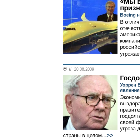
«Мы 
призн
Boeing 
В отлич
отечест
америка
компани
российс
угрожае
//
20.08.2009
Госдо
Уоррен 
явления
Эконом
выздора
правите
госдолг
своей ф
угроза 
>>
страны в целом...