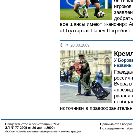
быть ка
игроков
заявлен
добрать
все шансы имеют «канонир» А
«Штутгарта» Павел Погребняк..
//
20.08.2009
Кремл
У Боров
незваны
Граждан
россиян
Вчера в
«презид
рвался 
сообщае
источники в правоохранительны
Свидетельство о регистрации СМИ:
Принимаются вопросы
ЭЛ N° 77-2909 от 26 июня 2000 г
По содержанию публ
Любое использование материалов и иллюстраций