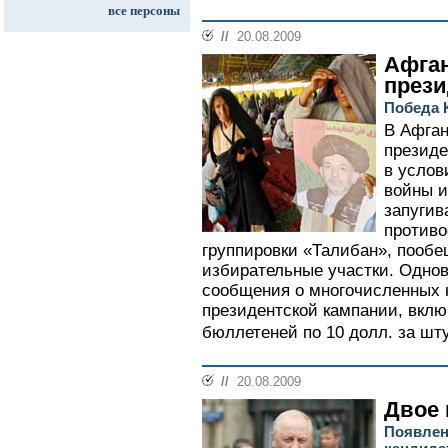
все персоны
//
20.08.2009
Афга
прези
Победа К
В Афган
президе
в услов
войны и
запугив
противо
группировки «Талибан», пооб
избирательные участки. Одно
сообщения о многочисленных 
президентской кампании, вкл
бюллетеней по 10 долл. за шту
//
20.08.2009
Двое 
Появлен