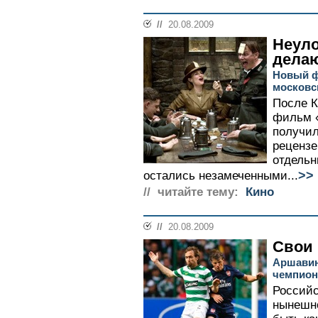
//
20.08.2009
Неул
делаю
Новый ф
московс
После К
фильм «
получил
рецензе
отдельн
>>
остались незамеченными...
// читайте тему:
Кино
//
20.08.2009
Свои 
Аршавин
чемпион
Российс
нынешн