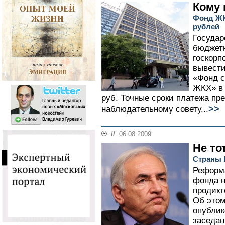
Кому 
Фонд ЖК
рублей
Государ
бюджетн
госкорп
вывести
«Фонд 
ЖКХ» в
руб. Точные сроки платежа пр
>>
наблюдательному совету...
//
06.08.2009
Не то
Страны 
Реформ
фонда н
продикт
Об этом
опублик
заседан