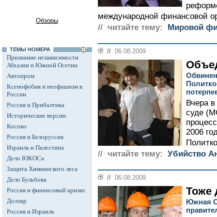
реформе
международной финансовой ор
Обзоры
// читайте тему:
Мировой фи
ТЕМЫ НОМЕРА
//
06.08.2009
Признание независимости
Объе
Абхазии и Южной Осетии
Обвинен
Автопром
Политко
Ксенофобия и неофашизм в
потерп
России
Вчера в
Россия и Прибалтика
суде (М
Исторические версии
процесс
Косово
2006 го
Россия и Белоруссия
Политко
Израиль и Палестина
// читайте тему:
Убийство А
Дело ЮКОСа
Защита Химкинского леса
//
06.08.2009
Дело Бульбова
Тоже
Россия и финансовый кризис
Доллар
Южная О
правите
Россия и Израиль