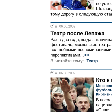
не усто
Шотланд
тому дорогу в следующую стад
//
06.08.2009
Театр после Лепажа
Раз в два года, когда заканчи
фестиваль, московские театр
волшебными воспоминаниями
>>
перспективами...
// читайте тему:
Театр
//
06.08.2009
Кто к
Московс
футболь
Киргизи
В посол
национ
«Славян