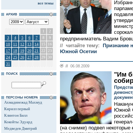
Избранн
все темы
парламе
подавл
АРХИВ
утверди
министр
1
2
сорокал
3
4
5
6
7
8
9
предприниматель Вадим Бровц
10
11
12
13
14
15
16
// читайте тему:
Признание 
17
18
19
20
21
22
23
Южной Осетии
24
25
26
27
28
29
30
31
//
06.08.2009
"Им б
ПОИСК
соби
Предста
демонст
докуме
ПЕРСОНЫ НОМЕРА
Ахмадинежад Махмуд
Наканун
Кирилл первый
Южной О
Клинтон Билл
российс
генерал
Кокойты Эдуард
(на снимке) подвел некоторые 
Медведев Дмитрий