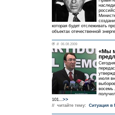
Правите
наследи
российс
Министе
создани
которая будет отслеживать пр
объектах отечественной энерге
//
06.08.2009
«Мы м
пред
Сегодня
передас
утвержд
июля вн
выборов
восемь 
получил
>>
101...
// читайте тему:
Ситуация в