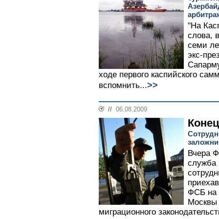
Азербай
арбитра
"На Кас
слова, 
семи ле
экс-пре
Сапарм
ходе первого каспийского самм
>>
вспомнить...
//
06.08.2009
Конец
Сотрудн
заложни
Вчера Ф
служба 
сотрудн
приехав
ФСБ на 
Москвы 
миграционного законодательст