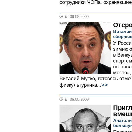
сотрудники ЧОПа, охранявшие
//
06.08.2009
Отсро
Виталий
сборные
У Росси
зимнюю 
в Ванку
спортс
поставл
место»,
Виталий Мутко, готовясь отме
>>
физкультурника...
//
06.08.2009
Пригл
вмеш
Анатоли
большую