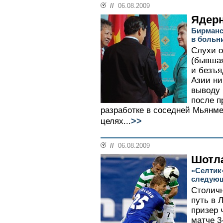
//
06.08.2009
Ядер
Бирманс
в больн
Слухи 
(бывшая
и безъя
Азии ни
выводу
после п
разработке в соседней Мьянм
>>
целях...
//
06.08.2009
Шотла
«Селтик
следующ
Столичн
путь в 
призер 
матче 3