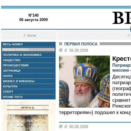
N°140
06 августа 2009
//
Архив
/
ПЕРВАЯ ПОЛОСА
ВЕСЬ НОМЕР
ПЕРВАЯ ПОЛОСА
//
06.08.2009
ПОЛИТИКА И ЭКОНОМИКА
Крес
ОБЩЕСТВО
Патриар
ПРОИСШЕСТВИЯ
миссию 
ЗАГРАНИЦА
Десятид
НАУКА
БИЗНЕС И ФИНАНСЫ
патриар
КУЛЬТУРА
(геогра
СПОРТ
политич
КРОМЕ ТОГО
сравнит
Римског
территориям») подошел к концу
//
06.08.2009