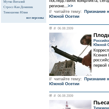
последствиях конфликта, сег
Мутко Виталий
>>
регионе...
Стросс-Кан Доминик
// читайте тему:
Признание 
Тимошенко Юлия
Южной Осетии
все персоны
//
06.08.2009
Плод
Российс
Южной 
Корресп
Ксения
российс
первой 
// читайте тему:
Признание 
Южной Осетии
//
06.08.2009
Пьеса
Туркмен