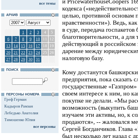
и PricewaterhouseCoopers 16
все темы
кодекса («недействительнос
целью, противной основам 
АРХИВ
нравственности»). Ведь, ка
в суде, передача госпакетов
1
2
3
4
5
благотворительности, а для 
6
7
8
9
10
11
12
действующий в российском з
13
14
15
16
17
18
19
дарение между юридическим
20
21
22
23
24
25
26
налоговую базу.
27
28
29
30
31
ПОИСК
Кому достанутся башкирск
предприятия, пока сказать с
государственные «Газпром» 
своем интересе к ним, но к
ПЕРСОНЫ НОМЕРА
Греф Герман
покупке не делали. «Мы ра
Кадыров Рамзан
возможность (выкупить баш
Лебедько Анатолия
изучаем эти активы, но, к с
Тимошенко Юлия
продаются», -- жаловался м
все персоны
Сергей Богданчиков. Глава
был несколько лет назад с 