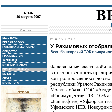
N°146
16 августа 2007
//
Архив
/
ВЕСЬ НОМЕР
//
16.08.2007
ПЕРВАЯ ПОЛОСА
У Рахимовых отобрал
ПОЛИТИКА И ЭКОНОМИКА
Весь башкирский ТЭК присудили
ОБЩЕСТВО
ПРОИСШЕСТВИЯ
ЗАГРАНИЦА
КРУПНЫМ ПЛАНОМ
Федеральные власти добилис
БИЗНЕС И ФИНАНСЫ
в госсобственность предпр
КУЛЬТУРА
контролировавшихся до сих
СПОРТ
республики Уралом Рахимов
КРОМЕ ТОГО
Москвы обязал ООО «Агидел
«Росимуществу» 13--16% ак
«Башнефти», «Уфаоргсинте
Уфимского НПЗ, Новоуфимс