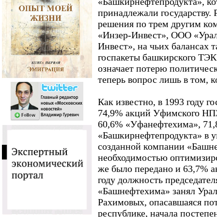
«Башкирнефтепродукта», кот
принадлежали государству. 
решения по трем другим ко
«Инзер-Инвест», ООО «Ура
Инвест», на чьих балансах 
госпакеты башкирского ТЭК
означает потерю политическ
теперь вопрос лишь в том, к
Как известно, в 1993 году г
74,9% акций Уфимского НПЗ
60,6% «Уфанефтехима», 71,
«Башкирнефтепродукта» в у
созданной компании «Башне
необходимостью оптимизиро
же было передано и 63,7% 
году должность председател
«Башнефтехима» занял Урал 
Рахимовых, опасавшаяся пот
республике, начала постепе