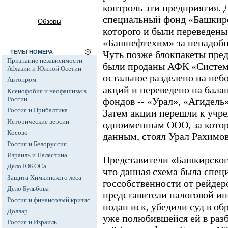
контроль эти предприятия. 
специальный фонд «Башкирс
Обзоры
которого и были переведен
«Башнефтехим» за ненадобн
ТЕМЫ НОМЕРА
Чуть позже блокпакеты пре
Признание независимости
были проданы АФК «Система»
Абхазии и Южной Осетии
остальное разделено на неб
Автопром
акций и переведено на бала
Ксенофобия и неофашизм в
России
фондов -- «Урал», «Агидель
Россия и Прибалтика
Затем акции перешли к уч
Исторические версии
одноименным ООО, за кото
Косово
данным, стоял Урал Рахимов
Россия и Белоруссия
Израиль и Палестина
Представители «Башкирского
Дело ЮКОСа
что данная схема была спец
Защита Химкинского леса
госсобственности от рейдер
Дело Бульбова
представители налоговой ин
Россия и финансовый кризис
подан иск, убедили суд в о
Доллар
уже полюбившейся ей в раз
Россия и Израиль