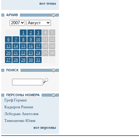
все темы
АРХИВ
1
2
3
4
5
6
7
8
9
10
11
12
13
14
15
16
17
18
19
20
21
22
23
24
25
26
27
28
29
30
31
ПОИСК
ПЕРСОНЫ НОМЕРА
Греф Герман
Кадыров Рамзан
Лебедько Анатолия
Тимошенко Юлия
все персоны