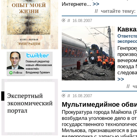
>>
Интернете...
// читайте тему:
//
16.08.2007
Кавка
Ответст
экспрес
Генпрок
произво
вечером
поезда 
следова
>>
// ч
//
16.08.2007
Мультимедийное обв
Прокуратура города Майкопа (
возбудила уголовное дело в о
государственного технологиче
Милькова, признавшегося в ра
видеоролика с записью убийст