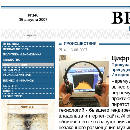
N°146
16 августа 2007
//
Архив
/
ПРОИСШЕСТВИЯ
ВЕСЬ НОМЕР
ПЕРВАЯ ПОЛОСА
//
16.08.2007
ПОЛИТИКА И ЭКОНОМИКА
Цифр
ОБЩЕСТВО
Прокура
ПРОИСШЕСТВИЯ
прецеде
ЗАГРАНИЦА
Интерне
КРУПНЫМ ПЛАНОМ
Черемуш
БИЗНЕС И ФИНАНСЫ
КУЛЬТУРА
вынес о
СПОРТ
первому
КРОМЕ ТОГО
практик
пиратст
технологий - бывшего гендир
владельца интернет-сайта All
обвинявшегося в нарушении а
незаконного размещения музы