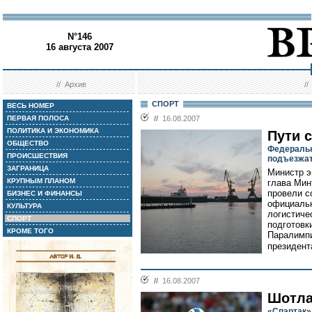
N°146
16 августа 2007
//
Архив
/
СПОРТ
ВЕСЬ НОМЕР
ПЕРВАЯ ПОЛОСА
//
16.08.2007
ПОЛИТИКА И ЭКОНОМИКА
Пути 
ОБЩЕСТВО
Федеральн
ПРОИСШЕСТВИЯ
подъезжат
ЗАГРАНИЦА
Министр э
КРУПНЫМ ПЛАНОМ
глава Мин
провели с
БИЗНЕС И ФИНАНСЫ
официальн
КУЛЬТУРА
логистиче
СПОРТ
подготовк
КРОМЕ ТОГО
Паралимпи
президент
//
16.08.2007
Шотла
«Спартак»