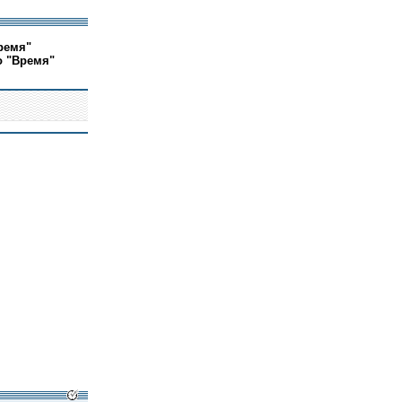
ремя"
о "Время"