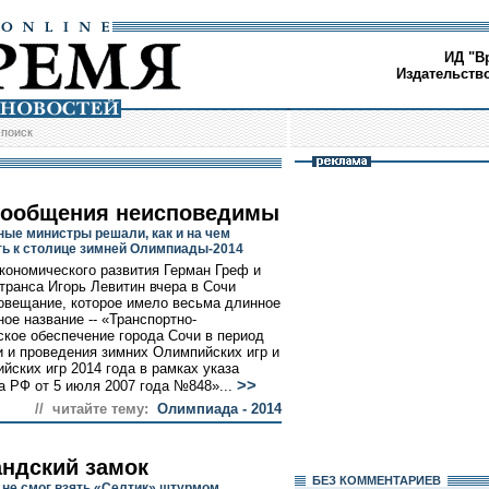
ИД "В
Издательств
/
поиск
сообщения неисповедимы
ые министры решали, как и на чем
ь к столице зимней Олимпиады-2014
кономического развития Герман Греф и
транса Игорь Левитин вчера в Сочи
овещание, которое имело весьма длинное
ое название -- «Транспортно-
ское обеспечение города Сочи в период
и и проведения зимних Олимпийских игр и
йских игр 2014 года в рамках указа
>>
а РФ от 5 июля 2007 года №848»...
// читайте тему:
Олимпиада - 2014
ндский замок
БЕЗ КОМMЕНТАРИЕВ
 не смог взять «Селтик» штурмом