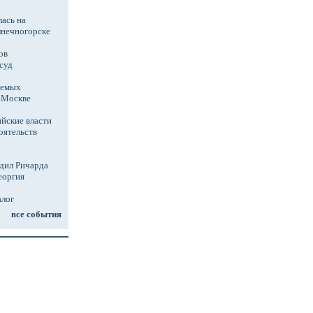
ась на
лнечногорске
ов
суд
аемых
в Москве
йские власти
оятельств
дил Ричарда
еоргия
алог
все события