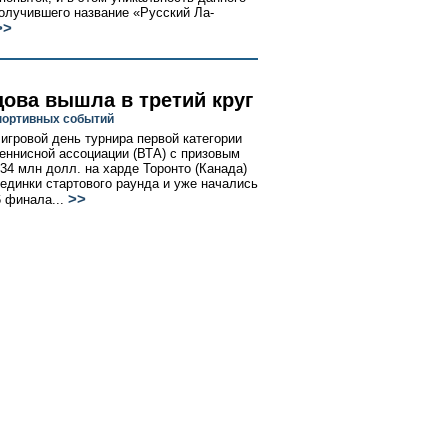
получившего название «Русский Ла-
>>
цова вышла в третий круг
портивных событий
 игровой день турнира первой категории
еннисной ассоциации (ВТА) с призовым
34 млн долл. на харде Торонто (Канада)
единки стартового раунда и уже начались
>>
6 финала...