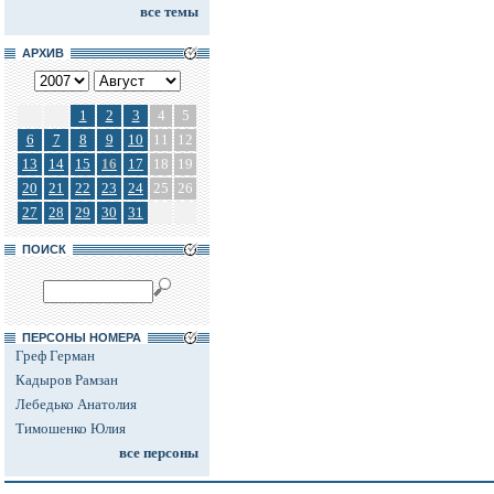
все темы
АРХИВ
1
2
3
4
5
6
7
8
9
10
11
12
13
14
15
16
17
18
19
20
21
22
23
24
25
26
27
28
29
30
31
ПОИСК
ПЕРСОНЫ НОМЕРА
Греф Герман
Кадыров Рамзан
Лебедько Анатолия
Тимошенко Юлия
все персоны