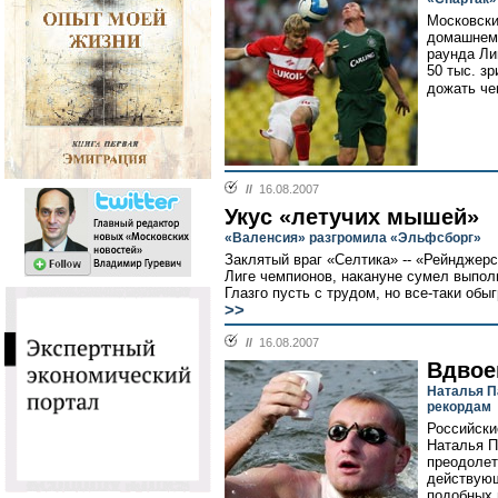
Московски
домашнем 
раунда Ли
50 тыс. з
дожать че
//
16.08.2007
Укус «летучих мышей»
«Валенсия» разгромила «Эльфсборг»
Заклятый враг «Селтика» -- «Рейндже
Лиге чемпионов, накануне сумел выпол
Глазго пусть с трудом, но все-таки обыг
>>
//
16.08.2007
Вдвое
Наталья П
рекордам
Российски
Наталья П
преодолет
действую
подобных 