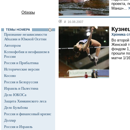
проекта, 
Манш»...
Обзоры
//
16.08.2007
Кузне
ТЕМЫ НОМЕРА
Признание независимости
Хроника с
Абхазии и Южной Осетии
Во второй
Женской т
Автопром
фондом 1,
Ксенофобия и неофашизм в
прошли по
России
матчи 1/1
Россия и Прибалтика
Исторические версии
Косово
Россия и Белоруссия
Израиль и Палестина
Дело ЮКОСа
Защита Химкинского леса
Дело Бульбова
Россия и финансовый кризис
Доллар
Россия и Израиль