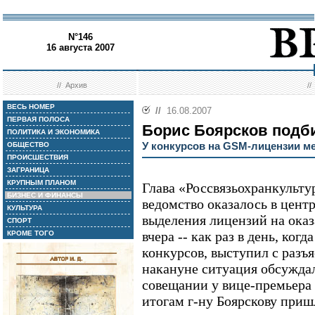
N°146
16 августа 2007
//
Архив
/
ВЕСЬ НОМЕР
//
16.08.2007
ПЕРВАЯ ПОЛОСА
Борис Боярсков подб
ПОЛИТИКА И ЭКОНОМИКА
У конкурсов на GSM-лицензии м
ОБЩЕСТВО
ПРОИСШЕСТВИЯ
ЗАГРАНИЦА
КРУПНЫМ ПЛАНОМ
Глава «Россвязьохранкульту
БИЗНЕС И ФИНАНСЫ
ведомство оказалось в цент
КУЛЬТУРА
выделения лицензий на оказ
СПОРТ
вчера -- как раз в день, ког
КРОМЕ ТОГО
конкурсов, выступил с разъ
накануне ситуация обсужда
совещании у вице-премьера 
итогам г-ну Боярскову приш