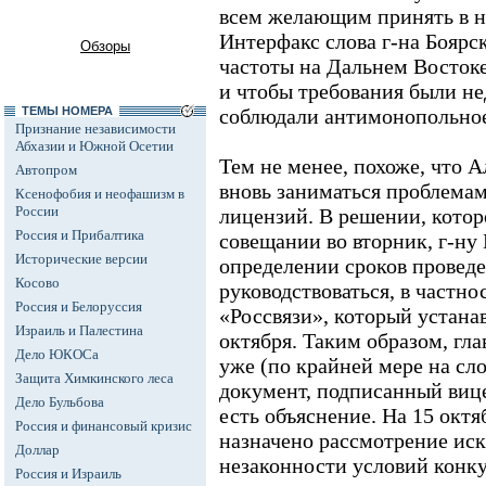
всем желающим принять в не
Интерфакс слова г-на Боярск
Обзоры
частоты на Дальнем Востоке
и чтобы требования были 
ТЕМЫ НОМЕРА
соблюдали антимонопольное
Признание независимости
Абхазии и Южной Осетии
Тем не менее, похоже, что 
Автопром
вновь заниматься проблема
Ксенофобия и неофашизм в
России
лицензий. В решении, котор
Россия и Прибалтика
совещании во вторник, г-ну
Исторические версии
определении сроков провед
Косово
руководствоваться, в частн
Россия и Белоруссия
«Россвязи», который устана
Израиль и Палестина
октября. Таким образом, гл
Дело ЮКОСа
уже (по крайней мере на сл
Защита Химкинского леса
документ, подписанный вице
Дело Бульбова
есть объяснение. На 15 окт
Россия и финансовый кризис
назначено рассмотрение ис
Доллар
незаконности условий конку
Россия и Израиль