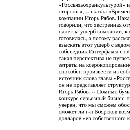
«Россвязьохранкультурой» и
стороны», -- сказал «Време
компании Игорь Рябов. Нак
говорили, что экстренная о
нанесла ущерб компании, ко
готовилась, а потому рассм
взыскать этот ущерб с ведо
собеседник Интерфакса сооб
такая перспектива не пугае
затраты на ксерокопирование
способен произвести из собс
источник слова главы «Росс
он не представляет структур
Игорь Рябов. -- Помимо бум
конкурс серьезный бизнес-п
уверен, что мы сможем обос
сможет ли г-н Боярсков воз
долларов «из собственного к