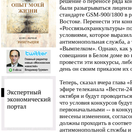
решение о переносе ряда ко
были разыгрываться лицензи
стандарте GSM-900/1800 в р
Востоке. Перенести эти кон
«Россвязьохранкультуры» по
условиями, которое выразил
антимонопольная служба, а 
«Вымпелком». Однако, как у
совещании в Белом доме во 
провести эти конкурсы, либо
день он своим приказом их 
Теперь, сказал вчера глава 
эфире телеканала «Вести-24
октября и будут проводитьс
что условия конкурсов буду
первоначальными -- в конк
внесены изменения, соглас
должны проходить в соответ
антимонопольной службы и 