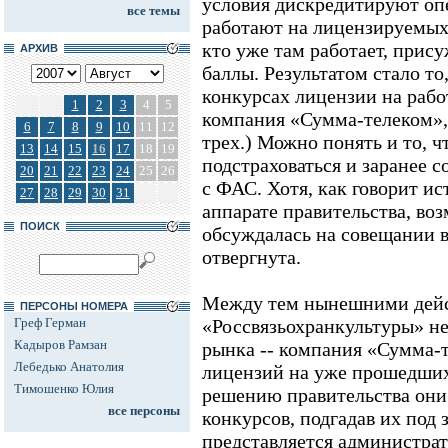
условия дискредитируют опе
все темы
работают на лицензируемых 
кто уже там работает, при
АРХИВ
баллы. Результатом стало т
конкурсах лицензии на рабо
1
2
3
4
5
компания «Сумма-телеком»,
6
7
8
9
10
11
12
трех.) Можно понять и то, ч
13
14
15
16
17
18
19
подстраховаться и заранее с
20
21
22
23
24
25
26
с ФАС. Хотя, как говорит и
27
28
29
30
31
аппарате правительства, во
ПОИСК
обсуждалась на совещании в
отвергнута.
Между тем нынешними дей
ПЕРСОНЫ НОМЕРА
Греф Герман
«Россвязьохранкультуры» не
Кадыров Рамзан
рынка -- компания «Сумма-
Лебедько Анатолия
лицензий на уже прошедших 
Тимошенко Юлия
решению правительства они
все персоны
конкурсов, подгадав их под 
представляется администра