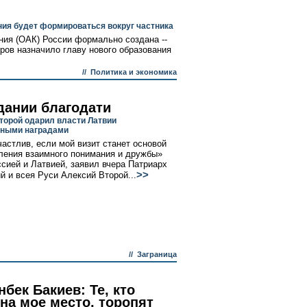
ия будет формироваться вокруг частника
ия (ОАК) России формально создана --
еров назначило главу нового образования
//
Политика и экономика
дании благодати
торой одарил власти Латвии
вными наградами
частлив, если мой визит станет основой
ления взаимного понимания и дружбы»
сией и Латвией, заявил вчера Патриарх
>>
й и всея Руси Алексий Второй...
//
Заграница
бек Бакиев: Те, кто
на мое место, торопят