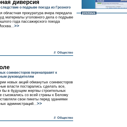
рная диверсия
 следствие о подрыве поезда из Грозного
я областная прокуратура вчера передала
уд материалы уголовного дела о подрыве
ошлого года пассажирского поезда
>>
осква...
//
Общество
доле
ых соинвесторов перенаправят к
ным руководителям
рии новых акций обманутых соинвесторов
ые власти постарались сделать все,
я бы в будущем жертвы строительных
е съезжались со всей страны к Белому
ыставляли свои пикеты перед зданиями
>>
ных администраций...
//
Общество