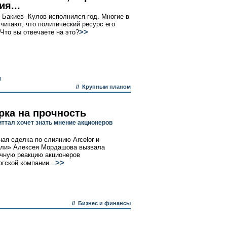
я...
у Бакиев--Кулов исполнился год. Многие в
считают, что политический ресурс его
>>
 Что вы отвечаете на это?
и
//
Крупным планом
рка на прочность
ттал хочет знать мнение акционеров
ая сделка по слиянию Arcelor и
али» Алексея Мордашова вызвала
чную реакцию акционеров
>>
гской компании...
//
Бизнес и финансы