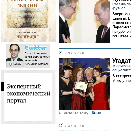
Россию по
футбол
Вчера Мос
Европы. В
выездное 
Парламент
приурочен
комитете 
//
30.05.2006
Угада
Жюри Канн
социалист
В воскрес
Междунаро
// читайте тему:
Кино
//
30.05.2006