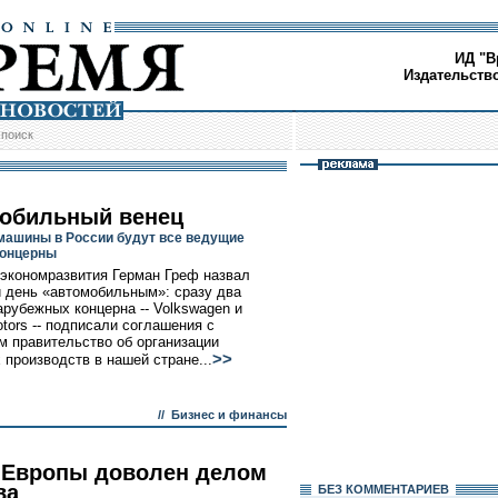
ИД "В
Издательств
/
поиск
обильный венец
машины в России будут все ведущие
концерны
экономразвития Герман Греф назвал
 день «автомобильным»: сразу два
арубежных концерна -- Volkswagen и
otors -- подписали соглашения с
м правительство об организации
>>
 производств в нашей стране...
//
Бизнес и финансы
 Европы доволен делом
ва
БЕЗ КОМMЕНТАРИЕВ