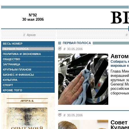
N°92
30 мая 2006
//
Архив
/
ПЕРВАЯ ПОЛОСА
ВЕСЬ НОМЕР
ПЕРВАЯ ПОЛОСА
//
30.05.2006
ПОЛИТИКА И ЭКОНОМИКА
Автом
ОБЩЕСТВО
Собирать 
ЗАГРАНИЦА
мировые 
КРУПНЫМ ПЛАНОМ
Глава Мин
БИЗНЕС И ФИНАНСЫ
вчерашний
крупных з
КУЛЬТУРА
General M
СПОРТ
российски
КРОМЕ ТОГО
сборочных
//
30.05.2006
Совет
Кулае