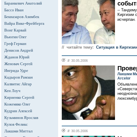
событи
Баранкевич Анатолий
Бассо Иван
-- Тандем
Киргизии 
Бекназаров Азимбек
исчерпан.
Вайра Вике-Фрейберга
Вонг Карвай
Вьюгин Олег
Греф Герман
// читайте тему:
Cитуация в Киргизи
Денисов Андрей
Жданов Юрий
//
30.05.2006
Женовач Сергей
Прове
Ингрида Удре
Лакшми Ми
Кадыров Рамзан
Arcelor
Калвитис Айгар
Объявленн
«Северст
Кен Лоуч
неоднозна
Кириенко Сергей
люксембур
Кожемяко Олег
Кудрин Алексей
Кузьминов Ярослав
Кулов Феликс
Лакшми Миттал
//
30.05.2006