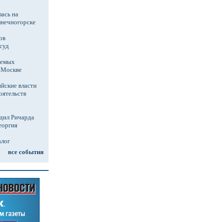
ась на
лнечногорске
ов
суд
аемых
в Москве
йские власти
оятельств
дил Ричарда
еоргия
алог
все события