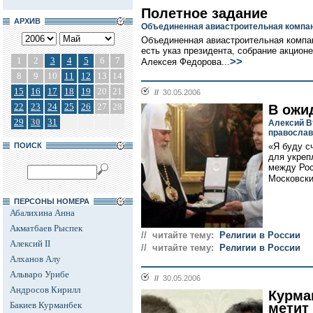
Полетное задание
АРХИВ
Объединенная авиастроительная компан
Объединенная авиастроительная компан
есть указ президента, собрание акцион
1
2
3
4
5
6
7
>>
Алексея Федорова...
8
9
10
11
12
13
14
15
16
17
18
19
20
21
//
30.05.2006
22
23
24
25
26
27
28
В ожи
29
30
31
Алексий В
правосла
ПОИСК
«Я буду с
для укреп
между Рос
Московски
ПЕРСОНЫ НОМЕРА
Абалихина Анна
Акматбаев Рыспек
// читайте тему:
Религии в России
Алексий II
// читайте тему:
Религии в России
Алханов Алу
Альваро Урибе
//
30.05.2006
Андросов Кирилл
Курман
Бакиев Курманбек
метит 