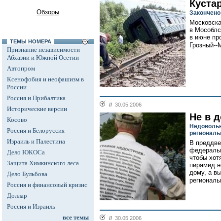
Куста
Обзоры
Закончено
Московска
в Мособлс
в июне пр
ТЕМЫ НОМЕРА
Грозный--М
Признание независимости
Абхазии и Южной Осетии
Автопром
Ксенофобия и неофашизм в
России
Россия и Прибалтика
//
30.05.2006
Исторические версии
Не в 
Косово
Недовольн
Россия и Белоруссия
региональ
Израиль и Палестина
В преддве
федеральн
Дело ЮКОСа
чтобы хот
Защита Химкинского леса
пирамид н
дому, а в
Дело Бульбова
региональ
Россия и финансовый кризис
Доллар
Россия и Израиль
все темы
//
30.05.2006