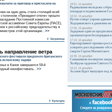
хвалили за приговор и пригласили на
18:51, 16 декабря
Радикальная молодежь собрал
площади в подмосковном Со
ква на один день стала столицей всей
 столичном «Президент-отеле» прошло
18:32, 16 декабря
Путин отверг упреки адвокат
заседание Постоянной комиссии
ской ассамблеи Совета Европы (ПАСЕ),
Ходорковского в давлении на 
ное к российскому председательству в
17:58, 16 декабря
>>
министров этой организации...
Задержан один из предполаг
организаторов беспорядков 
//
Заграница
17:10, 16 декабря
Европарламент призвал росси
ускорить расследование обст
ть направление ветра
смерти Сергея Магнитского
16:35, 16 декабря
ского фестиваля предпочло британского
Саакашвили посмертно награ
а испанскому задире
Холбрука орденом Святого Г
енье в Канне завершился 59-й
16:14, 16 декабря
>>
дный кинофестиваль...
Ассанж будет выпущен под з
//
Культура