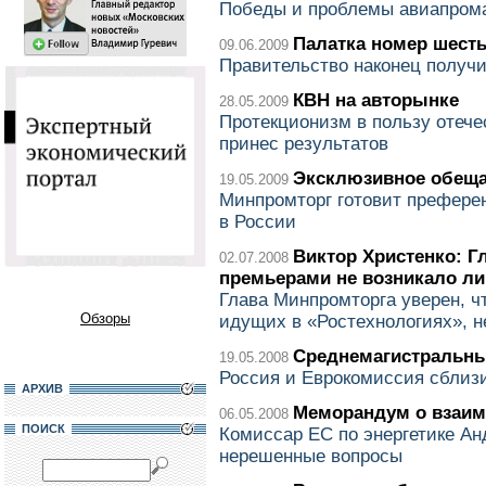
Победы и проблемы авиапрома
Палатка номер шест
09.06.2009
Правительство наконец получи
КВН на авторынке
28.05.2009
Протекционизм в пользу отече
принес результатов
Эксклюзивное обещ
19.05.2009
Минпромторг готовит префер
в России
Виктор Христенко: Г
02.07.2008
премьерами не возникало ли
Глава Минпромторга уверен, чт
Обзоры
идущих в «Ростехнологиях», не
Среднемагистральны
19.05.2008
Россия и Еврокомиссия сблиз
АРХИВ
Меморандум о взаи
06.05.2008
ПОИСК
Комиссар ЕС по энергетике Ан
нерешенные вопросы