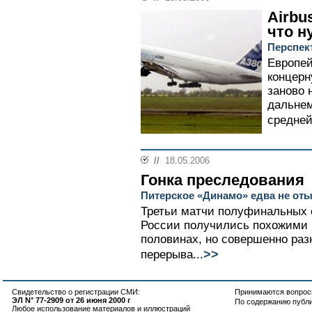
Airbu
что н
Перспек
Европей
концерн
заново 
дальнем
средней
//
18.05.2006
Гонка преследования
Питерское «Динамо» едва не оты
Третьи матчи полуфинальных 
России получились похожими 
половинах, но совершенно ра
>>
перерыва...
Свидетельство о регистрации СМИ:
Принимаются вопросы
ЭЛ N° 77-2909 от 26 июня 2000 г
По содержанию публ
Любое использование материалов и иллюстраций