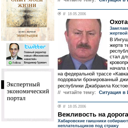
//
18.05.2006
Охота
Замглав
жертвой
В Ингуш
жертв т
республ
стал дл
кровопр
начала 
на федеральной трассе «Кавка
подорвали бронированный джи
республики Джабраила Костоев
// читайте тему:
Ситуация в
//
18.05.2006
Вежливость на дорог
Хабаровские гаишники собирают
неплательщиков под стражу