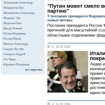
Лукашенко Александр
"Путин может смело в
Маккартни Пол
партию"
Милинкевич Александр
У послания президента Федера
Моралес Эво
новые авторы
Морозов Олег
Послание президента России 
Проди Романо
причиной для масштабной сс
Путин Владимир
областными отделениями феде
Росляк Юрий
Рязанов Александр
//
18.05.2006
Саддам Хусейн
Итали
Сахаров Андрей
покра
Уго Чавес
Лидер и
Юрзинов Владимир
коалици
все персоны
привел 
правите
преиспо
достиже
единств
//
18.05.2006