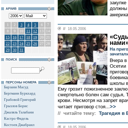
закупке
должны 
АРХИВ
америка
1
2
3
4
5
6
7
//
18.05.2006
8
9
10
11
12
13
14
«Судь
15
16
17
18
19
20
21
нами
22
23
24
25
26
27
28
На приго
29
30
31
зачитал
ПОИСК
Вчера в
Осетии
пригово
боевика
ПЕРСОНЫ НОМЕРА
школы в
Барзани Масуд
Ему грозит пожизненное заклю
Бергманн Буркхард
смертельно болен сам судья, Т
Грабовой Григорий
крови. Несмотря на запрет вра
>>
Грызлов Борис
читает приговор стоя...
Джаляль Талабани
// читайте тему:
Трагедия в 
Кастро Фидель
Костоев Джабраил
//
18.05.2006