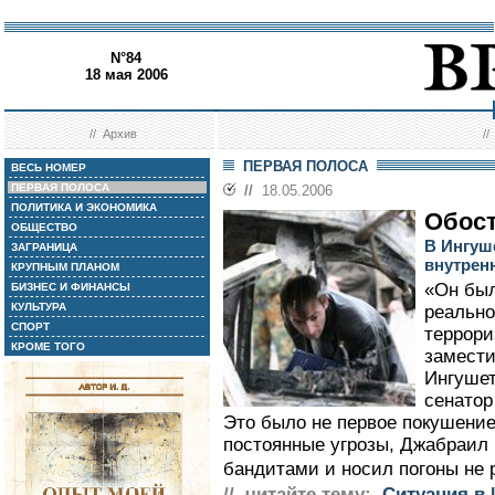
N°84
18 мая 2006
//
Архив
/
ПЕРВАЯ ПОЛОСА
ВЕСЬ НОМЕР
ПЕРВАЯ ПОЛОСА
//
18.05.2006
ПОЛИТИКА И ЭКОНОМИКА
Обост
ОБЩЕСТВО
В Ингуш
ЗАГРАНИЦА
внутрен
КРУПНЫМ ПЛАНОМ
«Он был
БИЗНЕС И ФИНАНСЫ
КУЛЬТУРА
реально
СПОРТ
террори
КРОМЕ ТОГО
замести
Ингуше
сенатор
Это было не первое покушение 
постоянные угрозы, Джабраил 
бандитами и носил погоны не р
// читайте тему:
Ситуация в