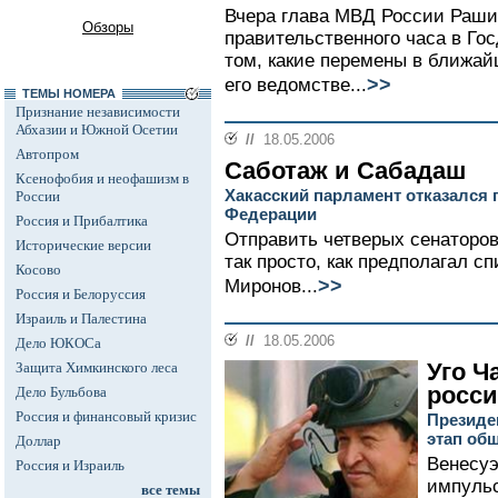
Вчера глава МВД России Раши
Обзоры
правительственного часа в Гос
том, какие перемены в ближа
>>
его ведомстве...
ТЕМЫ НОМЕРА
Признание независимости
Абхазии и Южной Осетии
//
18.05.2006
Автопром
Саботаж и Сабадаш
Ксенофобия и неофашизм в
Хакасский парламент отказался 
России
Федерации
Россия и Прибалтика
Отправить четверых сенаторов
Исторические версии
так просто, как предполагал с
Косово
>>
Миронов...
Россия и Белоруссия
Израиль и Палестина
//
18.05.2006
Дело ЮКОСа
Уго Ч
Защита Химкинского леса
росси
Дело Бульбова
Россия и финансовый кризис
Президе
этап об
Доллар
Венесуэ
Россия и Израиль
импульс
все темы