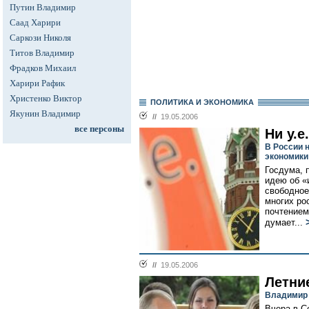
Путин Владимир
Саад Харири
Саркози Николя
Титов Владимир
Фрадков Михаил
Харири Рафик
Христенко Виктор
ПОЛИТИКА И ЭКОНОМИКА
Якунин Владимир
//
19.05.2006
все персоны
Ни у.е
В России 
экономики
Госдума, 
идею об «
свободное
многих ро
почтением
думает...
//
19.05.2006
Летни
Владимир 
Вчера в С