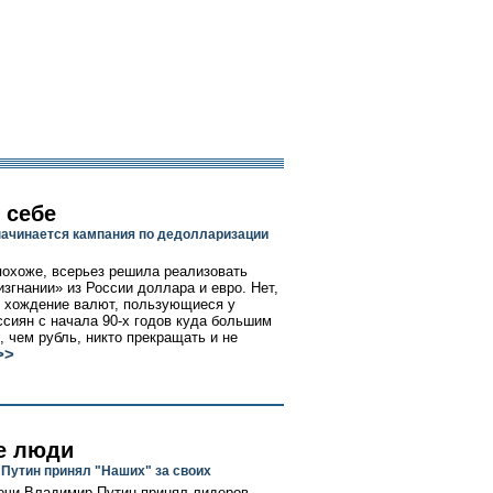
. себе
начинается кампания по дедолларизации
похоже, всерьез решила реализовать
изгнании» из России доллара и евро. Нет,
 хождение валют, пользующиеся у
ссиян с начала 90-х годов куда большим
, чем рубль, никто прекращать и не
>>
е люди
Путин принял "Наших" за своих
очи Владимир Путин принял лидеров