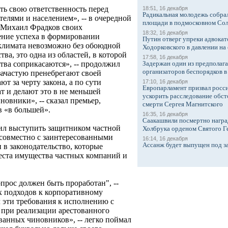
ть свою ответственность перед
18:51, 16 декабря
Радикальная молодежь собрал
телями и населением», -- в очередной
площади в подмосковном Со
р Михаил Фрадков своих
18:32, 16 декабря
ение успеха в формировании
Путин отверг упреки адвокат
климата невозможно без обоюдной
Ходорковского в давлении на 
тва, это одна из областей, в которой
17:58, 16 декабря
Задержан один из предполаг
ства соприкасаются», -- продолжил
организаторов беспорядков 
ачастую пренебрегают своей
т за черту закона, а по сути
17:10, 16 декабря
Европарламент призвал росси
 и делают это в не меньшей
ускорить расследование обст
овники», -- сказал премьер,
смерти Сергея Магнитского
в «в большей».
16:35, 16 декабря
Саакашвили посмертно награ
шил выступить защитником частной
Холбрука орденом Святого Г
совместно с заинтересованными
16:14, 16 декабря
Ассанж будет выпущен под з
 в законодательство, которые
еста имущества частных компаний и
опрос должен быть проработан", --
х подходов к корпоративному
 эти требования к исполнению с
 при реализации арестованного
анных чиновников», -- легко поймал