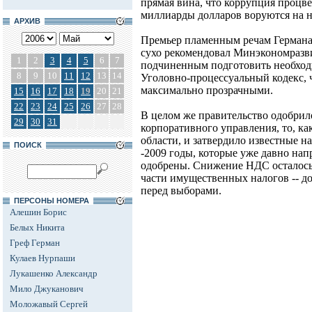
прямая вина, что коррупция процве
миллиарды долларов воруются на н
АРХИВ
Премьер пламенным речам Германа
сухо рекомендовал Минэкономразв
1
2
3
4
5
6
7
подчиненным подготовить необходи
8
9
10
11
12
13
14
Уголовно-процессуальный кодекс, 
максимально прозрачными.
15
16
17
18
19
20
21
22
23
24
25
26
27
28
В целом же правительство одобри
29
30
31
корпоративного управления, то, ка
области, и затвердило известные н
ПОИСК
-2009 годы, которые уже давно на
одобрены. Снижение НДС осталось 
части имущественных налогов -- до
перед выборами.
ПЕРСОНЫ НОМЕРА
Алешин Борис
Белых Никита
Греф Герман
Кулаев Нурпаши
Лукашенко Александр
Мило Джуканович
Моложавый Сергей