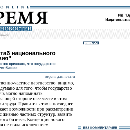
ИД "В
Издательств
/
поиск
таб национального
вия"
ство признало, что государство
ет бизнес
версия для печати
твенно-частное партнерство, видимо,
думано для того, чтобы государство
очь могло напоминать
вающей стороне о ее месте в этом
ии труда. Правительство в последнее
скает возможности при рассмотрении
 с жизнью частных структур, заявить
ного бизнеса. Концепция нового
я не стала исключением.
БЕЗ КОМMЕНТАРИЕВ