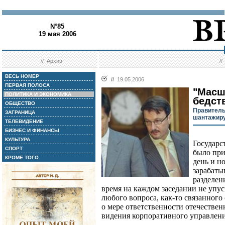
N°85
19 мая 2006
//
Архив
/
ВЕСЬ НОМЕР
//
19.05.2006
ПЕРВАЯ ПОЛОСА
"Масш
ПОЛИТИКА И ЭКОНОМИКА
бедст
ОБЩЕСТВО
Правитель
ЗАГРАНИЦА
шантажиру
ТЕЛЕВИДЕНИЕ
БИЗНЕС И ФИНАНСЫ
КУЛЬТУРА
Государс
СПОРТ
было при
КРОМЕ ТОГО
день и н
зарабаты
разделен
время на каждом заседании не упу
любого вопроса, как-то связанного
о мере ответственности отечествен
видения корпоративного управлени