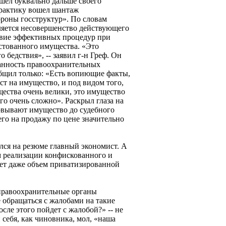
шел буквально дальше своего
практику вошел шантаж
ороны госструктур». По словам
ляется несовершенство действующего
ствие эффективных процедур при
стованного имущества. «Это
 бедствия», -- заявил г-н Греф. Он
анность правоохранительных
общил только: «Есть вопиющие факты,
ст на имущество, и под видом того,
щества очень велики, это имущество
его очень сложно». Раскрыл глаза на
товывают имущество до судебного
его на продажу по цене значительно
ился на резюме главный экономист. А
ем реализации конфискованного и
ет даже объем приватизированной
правоохранительные органы
обращаться с жалобами на такие
сле этого пойдет с жалобой?» -- не
 себя, как чиновника, мол, «наша