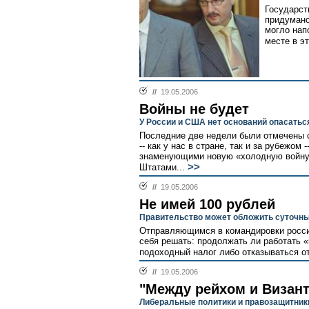
Государст
придумано
могло нап
месте в э
//
19.05.2006
Войны не будет
У России и США нет оснований опасаться
Последние две недели были отмечены 
-- как у нас в стране, так и за рубежом
знаменующими новую «холодную войну
>>
Штатами...
//
19.05.2006
Не имей 100 рублей
Правительство может обложить суточн
Отправляющимся в командировки росси
себя решать: продолжать ли работать 
подоходный налог либо отказываться от
//
19.05.2006
"Между рейхом и Визан
Либеральные политики и правозащитник