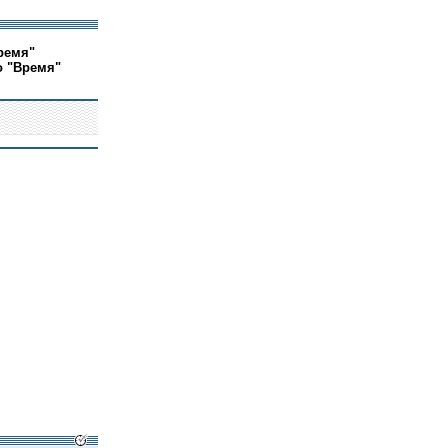
ремя"
о "Время"