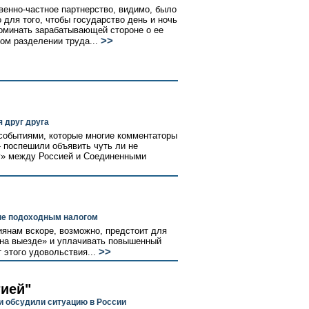
венно-частное партнерство, видимо, было
 для того, чтобы государство день и ночь
оминать зарабатывающей стороне о ее
>>
том разделении труда...
 друг друга
событиями, которые многие комментаторы
 -- поспешили объявить чуть ли не
» между Россией и Соединенными
ые подоходным налогом
янам вскоре, возможно, предстоит для
«на выезде» и уплачивать повышенный
>>
 этого удовольствия...
тией"
и обсудили ситуацию в России