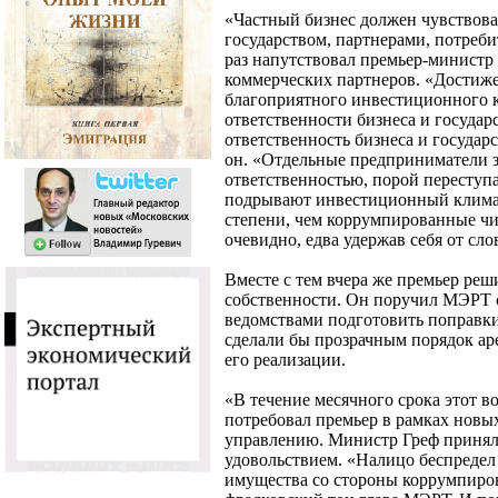
«Частный бизнес должен чувствова
государством, партнерами, потреби
раз напутствовал премьер-минист
коммерческих партнеров. «Достиж
благоприятного инвестиционного 
ответственности бизнеса и государс
ответственность бизнеса и государ
он. «Отдельные предприниматели з
ответственностью, порой переступаю
подрывают инвестиционный климат
степени, чем коррумпированные чин
очевидно, едва удержав себя от сло
Вместе с тем вчера же премьер ре
собственности. Он поручил МЭРТ 
ведомствами подготовить поправки
сделали бы прозрачным порядок ар
его реализации.
«В течение месячного срока этот в
потребовал премьер в рамках новы
управлению. Министр Греф принял
удовольствием. «Налицо беспредел
имущества со стороны коррумпиров