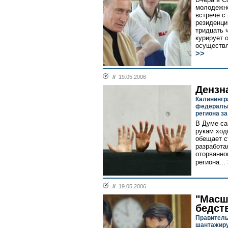
молодежно
встрече с
резиденци
тридцать 
курирует 
осуществ
>>
//
19.05.2006
Дензн
Калинингр
федеральн
региона за
В Думе са
рукам ход
обещает с
разработа
оторванно
региона...
//
19.05.2006
"Масш
бедст
Правитель
шантажиру