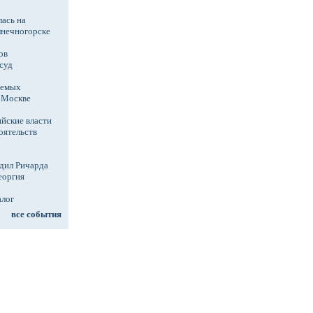
ась на
лнечногорске
ов
суд
аемых
в Москве
йские власти
оятельств
дил Ричарда
еоргия
алог
все события