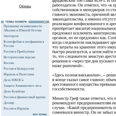
фрадковский тон глава МЭРТ. И по
работодателя. Он отметил, что «в 
Обзоры
собственников и менеджеров со ст
главного экономиста, причиной яв
законодательства, а именно отсут
ТЕМЫ НОМЕРА
реализации конфискованного и аре
Признание независимости
приобретает масштаб национального
Абхазии и Южной Осетии
предложил исключить заинтересов
Автопром
органов, но не предложил как. Со
Ксенофобия и неофашизм в
когда следователи накладывают аре
России
что затраты на хранение этого иму
Россия и Прибалтика
быстро реализуется, а затем найти 
то, что следователи зачастую арес
Исторические версии
решения и «через три дня пускают 
Косово
ниже рыночной».
Россия и Белоруссия
Израиль и Палестина
«Здесь полная вакханалия», -- реш
в конце сказал самое главное: объ
Дело ЮКОСа
арестованного имущества превыша
Защита Химкинского леса
госсобственности.
Дело Бульбова
Россия и финансовый кризис
Министр Греф также отметил, что 
Доллар
рекомендуют предпринимателям не 
случаи. «Какой предприниматель по
Россия и Израиль
сомневался министр. Он не забыл и
все темы