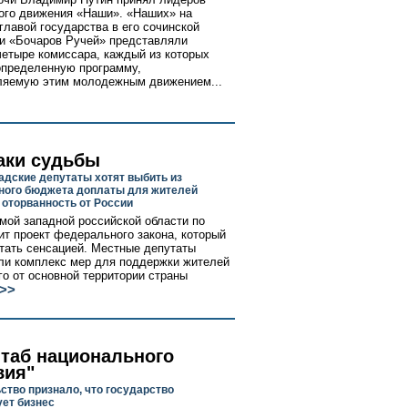
го движения «Наши». «Наших» на
 главой государства в его сочинской
и «Бочаров Ручей» представляли
четыре комиссара, каждый из которых
определенную программу,
ляемую этим молодежным движением...
аки судьбы
адские депутаты хотят выбить из
ого бюджета доплаты для жителей
 оторванность от России
мой западной российской области по
ит проект федерального закона, который
тать сенсацией. Местные депутаты
ли комплекс мер для поддержки жителей
го от основной территории страны
>>
таб национального
вия"
ство признало, что государство
ет бизнес