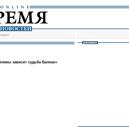
/
поиск
блемы зависит судьба Балкан»