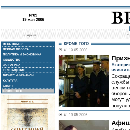
N°85
19 мая 2006
//
Архив
/
КРОМЕ ТОГО
ВЕСЬ НОМЕР
ПЕРВАЯ ПОЛОСА
//
19.05.2006
ПОЛИТИКА И ЭКОНОМИКА
Призы
ОБЩЕСТВО
Екатери
ЗАГРАНИЦА
очистить
ТЕЛЕВИДЕНИЕ
Сокраще
БИЗНЕС И ФИНАНСЫ
КУЛЬТУРА
службы 
СПОРТ
целом 
КРОМЕ ТОГО
обороны
могут у
популяр
//
19.05.2006
Афиш