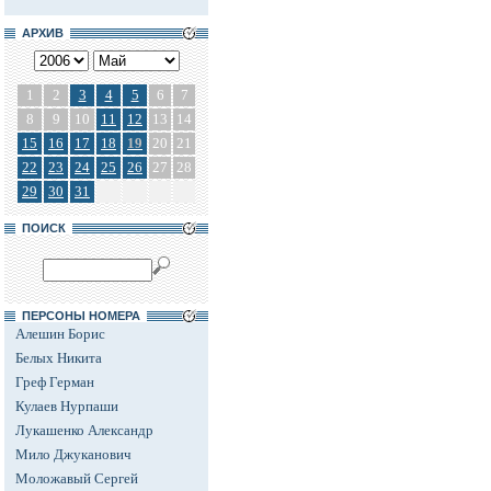
АРХИВ
1
2
3
4
5
6
7
8
9
10
11
12
13
14
15
16
17
18
19
20
21
22
23
24
25
26
27
28
29
30
31
ПОИСК
ПЕРСОНЫ НОМЕРА
Алешин Борис
Белых Никита
Греф Герман
Кулаев Нурпаши
Лукашенко Александр
Мило Джуканович
Моложавый Сергей