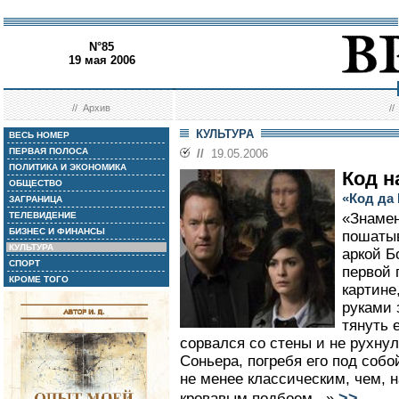
N°85
19 мая 2006
//
Архив
/
КУЛЬТУРА
ВЕСЬ НОМЕР
ПЕРВАЯ ПОЛОСА
//
19.05.2006
ПОЛИТИКА И ЭКОНОМИКА
Код н
ОБЩЕСТВО
«Код да
ЗАГРАНИЦА
ТЕЛЕВИДЕНИЕ
«Знамен
БИЗНЕС И ФИНАНСЫ
пошатыв
КУЛЬТУРА
аркой Б
СПОРТ
первой 
КРОМЕ ТОГО
картине
руками 
тянуть 
сорвался со стены и не рухну
Соньера, погребя его под собой
не менее классическим, чем, 
>>
кровавым подбоем...»