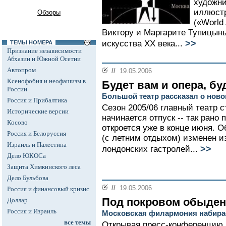
художни
иллюст
Обзоры
(«World
Виктору и Маргарите Тупицын
>>
искусства ХХ века...
ТЕМЫ НОМЕРА
Признание независимости
Абхазии и Южной Осетии
Автопром
//
19.05.2006
Ксенофобия и неофашизм в
Будет вам и опера, бу
России
Большой театр рассказал о ново
Россия и Прибалтика
Сезон 2005/06 главный театр с
Исторические версии
начинается отпуск -- так рано
Косово
откроется уже в конце июня. 
Россия и Белоруссия
(с летним отдыхом) изменен и
Израиль и Палестина
>>
лондонских гастролей...
Дело ЮКОСа
Защита Химкинского леса
Дело Бульбова
//
19.05.2006
Россия и финансовый кризис
Под покровом обыден
Доллар
Россия и Израиль
Московская филармония набира
все темы
Открывая пресс-конференцию