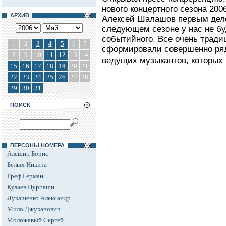
нового концертного сезона 20
АРХИВ
Алексей Шалашов первым дел
следующем сезоне у нас не бу
событийного. Все очень традиц
1
2
3
4
5
6
7
сформировали совершенно ря
8
9
10
11
12
13
14
ведущих музыкантов, которых в
15
16
17
18
19
20
21
22
23
24
25
26
27
28
29
30
31
ПОИСК
ПЕРСОНЫ НОМЕРА
Алешин Борис
Белых Никита
Греф Герман
Кулаев Нурпаши
Лукашенко Александр
Мило Джуканович
Моложавый Сергей