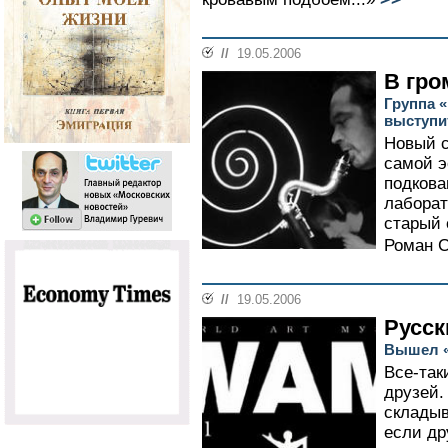
//
19.05.2006
В гро
Группа 
выступит
Новый с
самой э
подкова
лаборато
старый 
Роман С
//
19.05.2006
Русск
Вышел «
Все-так
друзей.
складыв
если др