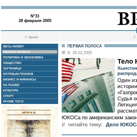
N°33
28 февраля 2005
//
Архив
/
ПЕРВАЯ ПОЛОСА
ВЕСЬ НОМЕР
ПЕРВАЯ ПОЛОСА
//
28.02.2005
ПОЛИТИКА И ЭКОНОМИКА
Тело
ОБЩЕСТВО
Хьюстон
ЗАГРАНИЦА
распрод
КРУПНЫМ ПЛАНОМ
Один из
БИЗНЕС И ФИНАНСЫ
НА РЫНКЕ
истории
КУЛЬТУРА
«Газпро
СПОРТ
Судья о
КРОМЕ ТОГО
Летиция
рассмат
ЮКОСа по американским закон
// читайте тему:
Дело ЮКОС