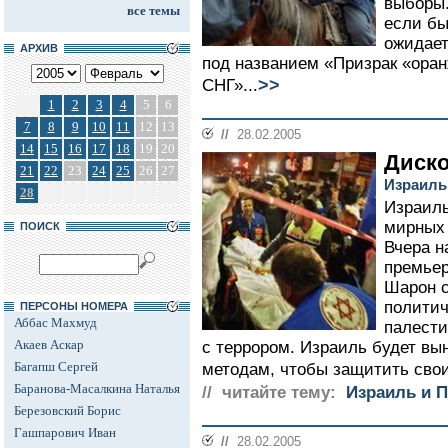
выборы.
все темы
если бы
ожидает
АРХИВ
под названием «Призрак «ора
>>
СНГ»...
1
2
3
4
5
6
7
8
9
10
11
12
13
//
28.02.2005
14
15
16
17
18
19
20
Диско
21
22
23
24
25
26
27
Израиль
28
Израиль
мирных 
ПОИСК
Вчера н
премьер
Шарон с
политич
ПЕРСОНЫ НОМЕРА
Аббас Махмуд
палести
Акаев Аскар
с террором. Израиль будет вы
Багапш Сергей
методам, чтобы защитить свои
Баранова-Масалкина Наталья
// читайте тему:
Израиль и 
Березовский Борис
Гашпарович Иван
//
28.02.2005