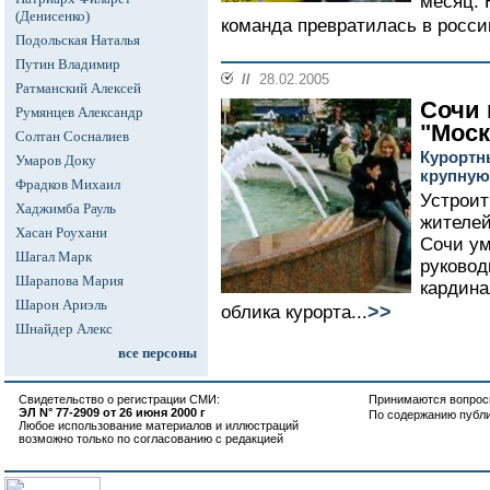
месяц. 
(Денисенко)
команда превратилась в росси
Подольская Наталья
Путин Владимир
//
28.02.2005
Ратманский Алексей
Сочи 
Румянцев Александр
"Моск
Солтан Сосналиев
Курортн
Умаров Доку
крупную
Фрадков Михаил
Устроит
Хаджимба Рауль
жителей
Хасан Роухани
Сочи у
Шагал Марк
руково
Шарапова Мария
кардина
Шарон Ариэль
>>
облика курорта...
Шнайдер Алекс
все персоны
Свидетельство о регистрации СМИ:
Принимаются вопросы
ЭЛ N° 77-2909 от 26 июня 2000 г
По содержанию публ
Любое использование материалов и иллюстраций
возможно только по согласованию с редакцией