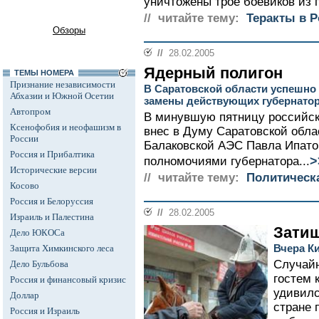
уничтожены трое боевиков из г
// читайте тему:
Теракты в Р
Обзоры
//
28.02.2005
Ядерный полигон
ТЕМЫ НОМЕРА
Признание независимости
В Саратовской области успешн
Абхазии и Южной Осетии
замены действующих губернато
Автопром
В минувшую пятницу российск
Ксенофобия и неофашизм в
внес в Думу Саратовской обла
России
Балаковской АЭС Павла Ипато
Россия и Прибалтика
>
полномочиями губернатора...
Исторические версии
// читайте тему:
Политическ
Косово
Россия и Белоруссия
//
28.02.2005
Израиль и Палестина
Затиш
Дело ЮКОСа
Вчера К
Защита Химкинского леса
Случайн
Дело Бульбова
гостем 
Россия и финансовый кризис
удивилс
Доллар
стране 
Россия и Израиль