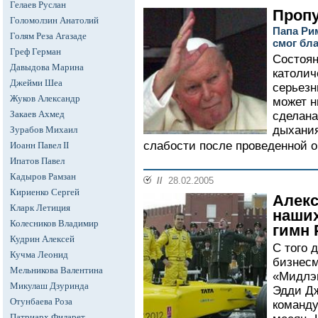
Гелаев Руслан
Проп
Голомолзин Анатолий
Папа Ри
Голям Реза Агазаде
смог бл
Греф Герман
Состоян
Давыдова Марина
католич
Джейми Шеа
серьезн
Жуков Александр
может н
Закаев Ахмед
сделана
дыхания
Зурабов Михаил
слабости после проведенной о
Иоанн Павел II
Ипатов Павел
Кадыров Рамзан
//
28.02.2005
Кириенко Сергей
Алекс
Кларк Летиция
наших
Колесников Владимир
гимн 
Кудрин Алексей
С того 
Кучма Леонид
бизнесм
Мельникова Валентина
«Мидлэн
Микулаш Дзуринда
Эдди Дж
Отунбаева Роза
команду
Патриарх Филарет