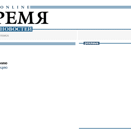
/
поиск
анию
юцию