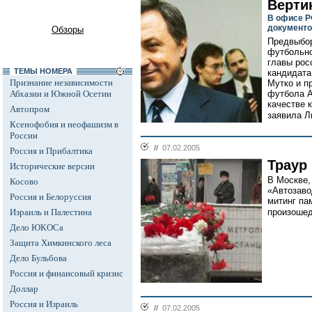
Верти
В офисе Р
документо
Обзоры
Предвыбор
футбольно
главы рос
ТЕМЫ НОМЕРА
кандидата
Признание независимости
Мутко и п
Абхазии и Южной Осетии
футбола А
качестве 
Автопром
заявила Л
Ксенофобия и неофашизм в
России
//
07.02.2005
Россия и Прибалтика
Траур
Исторические версии
В Москве,
Косово
«Автозаво
Россия и Белоруссия
митинг па
Израиль и Палестина
произошед
Дело ЮКОСа
Защита Химкинского леса
Дело Бульбова
Россия и финансовый кризис
Доллар
Россия и Израиль
//
07.02.2005