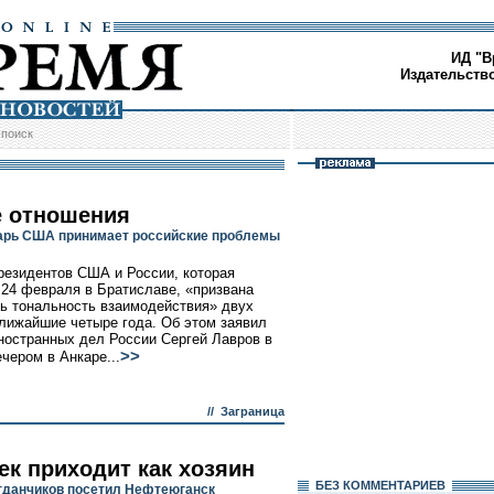
ИД "В
Издательств
/
поиск
 отношения
арь США принимает российские проблемы
резидентов США и России, которая
 24 февраля в Братиславе, «призвана
ь тональность взаимодействия» двух
ближайшие четыре года. Об этом заявил
ностранных дел России Сергей Лавров в
>>
ечером в Анкаре...
//
Заграница
ек приходит как хозяин
БЕЗ КОМMЕНТАРИЕВ
гданчиков посетил Нефтеюганск