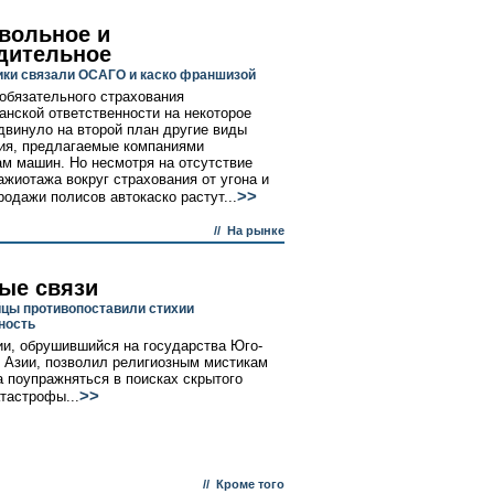
вольное и
дительное
ки связали ОСАГО и каско франшизой
обязательного страхования
анской ответственности на некоторое
двинуло на второй план другие виды
ия, предлагаемые компаниями
м машин. Но несмотря на отсутствие
ажиотажа вокруг страхования от угона и
>>
родажи полисов автокаско растут...
//
На рынке
ые связи
цы противопоставили стихии
ность
ии, обрушившийся на государства Юго-
 Азии, позволил религиозным мистикам
а поупражняться в поисках скрытого
>>
тастрофы...
//
Кроме того