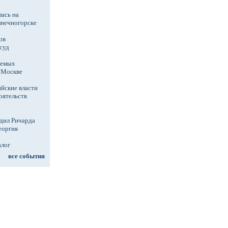
ась на
лнечногорске
ов
суд
аемых
в Москве
йские власти
оятельств
дил Ричарда
еоргия
алог
все события