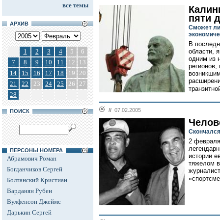
все темы
Калин
пяти 
АРХИВ
Сможет ли
экономиче
В последн
1
2
3
4
5
6
области, 
одним из 
7
8
9
10
11
12
13
регионов,
14
15
16
17
18
19
20
возникшим
расширени
21
22
23
24
25
26
27
транзитной
28
//
07.02.2005
ПОИСК
Челов
Скончался
2 февраля
легендарн
ПЕРСОНЫ НОМЕРА
истории е
Абрамович Роман
тяжелом в
Богданчиков Сергей
журналист
«спортсме
Болтанский Кристиан
Варданян Рубен
Вулфенсон Джеймс
Дарькин Сергей