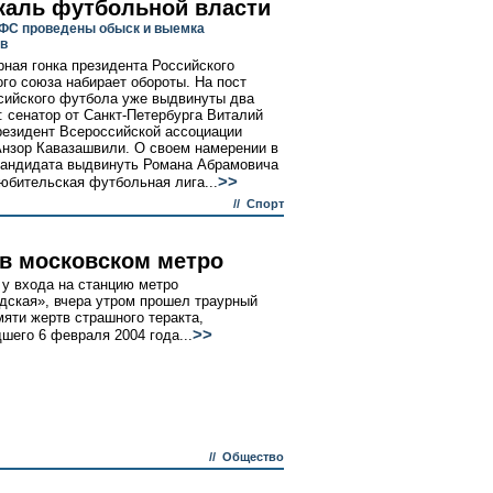
каль футбольной власти
ФС проведены обыск и выемка
в
ная гонка президента Российского
го союза набирает обороты. На пост
сийского футбола уже выдвинуты два
: сенатор от Санкт-Петербурга Виталий
резидент Всероссийской ассоциации
нзор Кавазашвили. О своем намерении в
кандидата выдвинуть Романа Абрамовича
>>
юбительская футбольная лига...
//
Спорт
 в московском метро
 у входа на станцию метро
дская», вчера утром прошел траурный
мяти жертв страшного теракта,
>>
шего 6 февраля 2004 года...
//
Общество