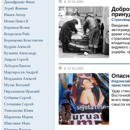
Джанфранко Фини
//
07.02.2005
Добро
Зураб Жвания
прину
Ижаев Анзор
Страховщи
Иоанн Павел II
Введение 
Каримов Ислам
автогражд
Кондолиза Райс
время ото
страхован
Корищенко Константин
владельца
Кудрин Алексей
видимого 
ущерба, п
Кузьмин Александр
Лавров Сергей
Лебедев Платон
//
07.02.2005
Мартиросов Андрей
Опасн
Мордашов Алексей
Индонезий
Мутко Виталий
нравствен
Удар стих
Окруашвили Ираклий
Восточной
Собянин Сергей
всего мир
Степашин Сергей
смысла ка
Тимошенко Юлия
Шарапова Мария
Шмеллинг Макс
Ющенко Виктор