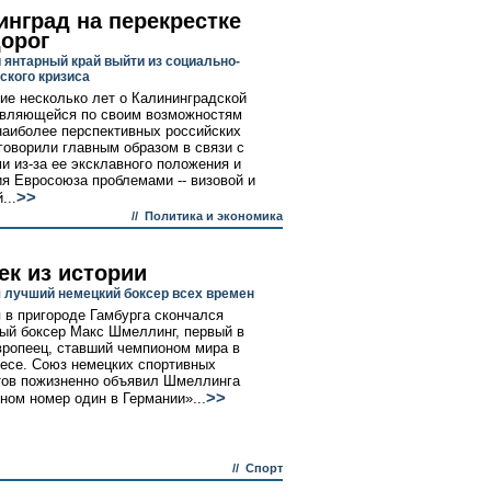
инград на перекрестке
дорог
 янтарный край выйти из социально-
ского кризиса
ие несколько лет о Калининградской
являющейся по своим возможностям
наиболее перспективных российских
 говорили главным образом в связи с
и из-за ее эксклавного положения и
я Евросоюза проблемами -- визовой и
>>
...
//
Политика и экономика
ек из истории
 лучший немецкий боксер всех времен
 в пригороде Гамбурга скончался
ый боксер Макс Шмеллинг, первый в
вропеец, ставший чемпионом мира в
есе. Союз немецких спортивных
ов пожизненно объявил Шмеллинга
>>
ном номер один в Германии»...
//
Спорт