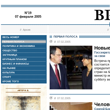
N°19
07 февраля 2005
//
Архив
/
ПЕРВАЯ ПОЛОСА
ВЕСЬ НОМЕР
ПЕРВАЯ ПОЛОСА
//
07.02.2005
ПОЛИТИКА И ЭКОНОМИКА
Новые
ОБЩЕСТВО
Госсекрет
ЗАГРАНИЦА
за свои
КРУПНЫМ ПЛАНОМ
Встреча п
БИЗНЕС И ФИНАНСЫ
состоится
определит
НА РЫНКЕ
стран на 
КУЛЬТУРА
министр и
СПОРТ
субботу в
КРОМЕ ТОГО
//
07.02.2005
Челов
Сергей Бо