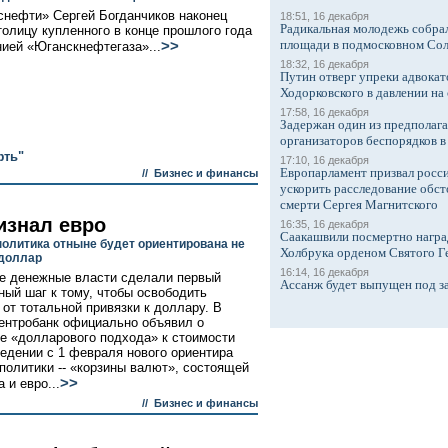
снефти» Сергей Богданчиков наконец
18:51, 16 декабря
Радикальная молодежь собрал
толицу купленного в конце прошлого года
площади в подмосковном Со
>>
нией «Юганскнефтегаза»...
18:32, 16 декабря
Путин отверг упреки адвокат
Ходорковского в давлении на 
17:58, 16 декабря
Задержан один из предполаг
организаторов беспорядков 
фть"
17:10, 16 декабря
Европарламент призвал росси
//
Бизнес и финансы
ускорить расследование обст
смерти Сергея Магнитского
изнал евро
16:35, 16 декабря
Саакашвили посмертно награ
политика отныне будет ориентирована не
Холбрука орденом Святого Г
 доллар
16:14, 16 декабря
е денежные власти сделали первый
Ассанж будет выпущен под з
ный шаг к тому, чтобы освободить
 от тотальной привязки к доллару. В
ентробанк официально объявил о
е «долларового подхода» к стоимости
ведении с 1 февраля нового ориентира
политики -- «корзины валют», состоящей
>>
 и евро...
//
Бизнес и финансы