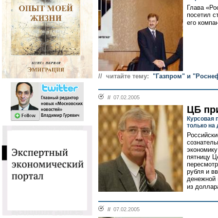
Глава «Ро
посетил с
его компа
// читайте тему:
"Газпром" и "Росне
//
07.02.2005
ЦБ пр
Курсовая 
только на
Российски
сознатель
экономику
пятницу Ц
пересмотр
рубля и в
денежной 
из доллара
//
07.02.2005