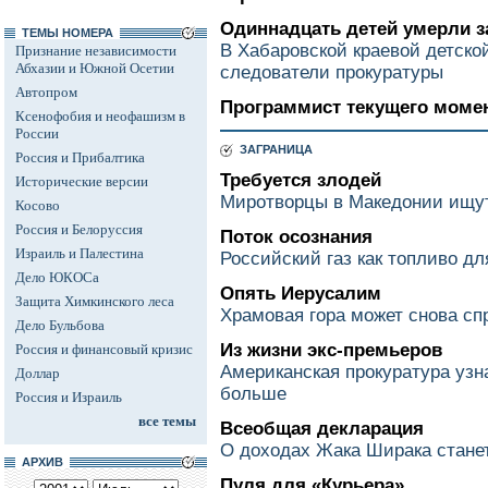
Одиннадцать детей умерли з
ТЕМЫ НОМЕРА
В Хабаровской краевой детско
Признание независимости
Абхазии и Южной Осетии
следователи прокуратуры
Автопром
Программист текущего моме
Ксенофобия и неофашизм в
России
ЗАГРАНИЦА
Россия и Прибалтика
Требуется злодей
Исторические версии
Миротворцы в Македонии ищут
Косово
Россия и Белоруссия
Поток осознания
Израиль и Палестина
Российский газ как топливо дл
Дело ЮКОСа
Опять Иерусалим
Защита Химкинского леса
Храмовая гора может снова сп
Дело Бульбова
Из жизни экс-премьеров
Россия и финансовый кризис
Американская прокуратура узн
Доллар
больше
Россия и Израиль
все темы
Всеобщая декларация
О доходах Жака Ширака стане
АРХИВ
Пуля для «Курьера»