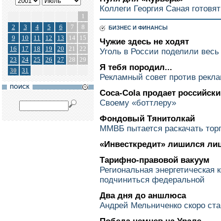
Коллеги Георгия Саная готовят
1
2
3
4
5
6
7
8
БИЗНЕС И ФИНАНСЫ
9
10
11
12
13
14
15
Чужие здесь не ходят
16
17
18
19
20
21
22
Уголь в России поделили весь
23
24
25
26
27
28
29
Я тебя породил...
30
31
Рекламный совет против рекл
ПОИСК
Coca-Cola продает российски
Своему «боттлеру»
Фондовый Тянитолкай
ММВБ пытается раскачать тор
«Инвесткредит» лишился ли
Тарифно-правовой вакуум
Региональная энергетическая 
подчиниться федеральной
Два дня до аншлюса
Андрей Мельниченко скоро ст