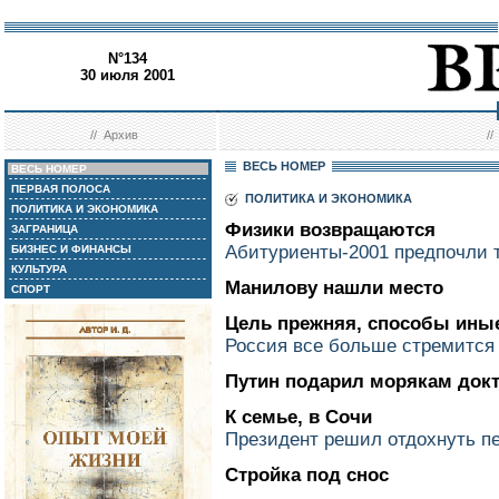
N°134
30 июля 2001
//
Архив
/
ВЕСЬ НОМЕР
ВЕСЬ НОМЕР
ПЕРВАЯ ПОЛОСА
ПОЛИТИКА И ЭКОНОМИКА
ПОЛИТИКА И ЭКОНОМИКА
Физики возвращаются
ЗАГРАНИЦА
Абитуриенты-2001 предпочли 
БИЗНЕС И ФИНАНСЫ
КУЛЬТУРА
Манилову нашли место
СПОРТ
Цель прежняя, способы ины
Россия все больше стремится
Путин подарил морякам док
К семье, в Сочи
Президент решил отдохнуть п
Стройка под снос