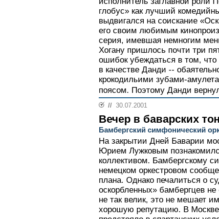
исполнитель заглавной роли П
глобус» как лучший комедийны
выдвигался на соискание «Оск
его своим любимым кинопроиз
серия, имевшая немногим мен
Хогану пришлось почти три пя
ошибок убеждаться в том, что 
в качестве Данди -- обаятель
крокодильими зубами-амулета
поясом. Поэтому Данди вернул
//
30.07.2001
Вечер в баварских то
Бамбергский симфонический орк
На закрытии Дней Баварии мос
Юрием Лужковым познакомилс
коллективом. Бамбергскому с
немецком оркестровом сообщес
плана. Однако печалиться о с
оскорбленных» бамбергцев не с
не так велик, это не мешает 
хорошую репутацию. В Москве