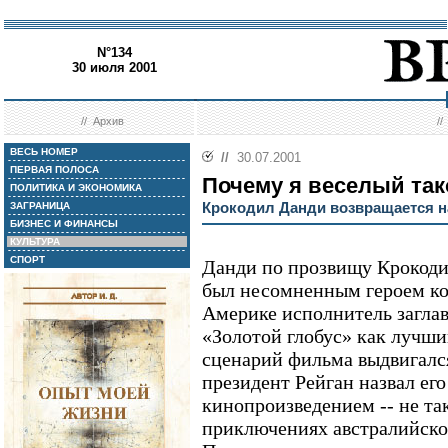
N°134
30 июля 2001
//
Архив
/
ВЕСЬ НОМЕР
//
30.07.2001
ПЕРВАЯ ПОЛОСА
Почему я веселый так
ПОЛИТИКА И ЭКОНОМИКА
Крокодил Данди возвращается н
ЗАГРАНИЦА
БИЗНЕС И ФИНАНСЫ
КУЛЬТУРА
СПОРТ
Данди по прозвищу Крокоди
был несомненным героем ко
Америке исполнитель загла
«Золотой глобус» как лучши
сценарий фильма выдвигался
президент Рейган назвал е
кинопроизведением -- не та
приключениях австралийског