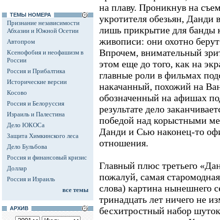
на плаву. Проникнув на съ
ТЕМЫ НОМЕРА
укротителя обезьян, Данди вы
Признание независимости
лишь прикрытие для банды 
Абхазии и Южной Осетии
живописи: они охотно берут
Автопром
Впрочем, внимательный зрит
Ксенофобия и неофашизм в
России
этом еще до того, как на эк
Россия и Прибалтика
главные роли в фильмах под
Исторические версии
накачанный, похожий на Ва
Косово
обозначенный на афишах по
Россия и Белоруссия
результате дело заканчивает
Израиль и Палестина
победой над корыстными мер
Дело ЮКОСа
Данди и Сью наконец-то оф
Защита Химкинского леса
отношения.
Дело Бульбова
Россия и финансовый кризис
Главный плюс третьего «Данд
Доллар
пожалуй, самая старомодная
Россия и Израиль
слова) картина нынешнего с
все темы
тринадцать лет ничего не из
АРХИВ
бесхитростный набор шуток