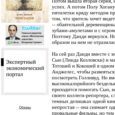
Потом вышла вторая серия,
успех. А потом Полу Хоган
пятилетки кряду методом пр
том, что зритель хочет виде
-- обаятельной деревенщин
зубами-амулетами и с огро
Поэтому Данди вернулся. Н
образом на нем не отразилас
На сей раз Данди вместе с 
Сью (Линда Козловски) и м
Тотошей и Кокошей в одном 
Анджелес, чтобы развеяться
посмотреть Голливуд. Но в
высококалорийного безделья
приходится помогать Сью, к
своего коллеги-репортера, 
темных делишках одной кин
непростая -- она снимает од
Обзоры
провальные фильмы, но тем