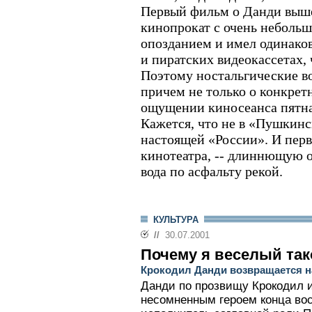
Первый фильм о Данди выше
кинопрокат с очень неболь
опозданием и имел одинако
и пиратских видеокассетах, 
Поэтому ностальгические в
причем не только о конкрет
ощущении киносеанса пятна
Кажется, что не в «Пушкинс
настоящей «России». И перв
кинотеатра, -- длиннющую о
вода по асфальту рекой.
КУЛЬТУРА
//
30.07.2001
Почему я веселый так
Крокодил Данди возвращается н
Данди по прозвищу Крокодил 
несомненным героем конца во