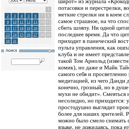
широт» из журнала «Крокоди
потасовки и перестрелки, в
1
меткие стрелки ни в коем сл
2
3
4
5
6
7
8
самое страшное, на что спос
9
10
11
12
13
14
15
сбить шляпу. Ни одной цита
16
17
18
19
20
21
22
последнее время. Да что цит
23
24
25
26
27
28
29
приходит в панический вост
30
31
пульта управления, как ошп
ПОИСК
клуба и не имеет представле
такой Том Арнольд (извест
комик), но даже и Майк Тай
самого себя и просветленно 
медитацией, из чего Данди д
конечно, грозный, но в душ
мухи не обидит». Смеяться 
несолидно, но приходится: 
простодушно выглядит прои
более для наших зрителей.
можно было смело снимать с
языке, не дожидаясь, пока е