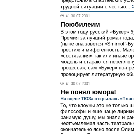
предстояло в спартанских усл
трудной ситуации с честью...
//
30.07.2001
Поюбилеим
В этом году русский «Букер» б
Премия за лучший роман года,
(ныне она зовется «Smirnoff-Бу
престиж и мифогенность. Мало
«состязания» так или иначе о
модель и стараются переплюн
процесса», сам «Букер» по-пр
провоцирует литературную общ
//
30.07.2001
Не понял юмора!
На сцене ТЮЗа открылась «План
То, что клоуны это не только 
философы и еще чаще лирики,
ранимую душу, мы знали и рань
неотъемлемая часть театральн
окончательно ясно после Олим