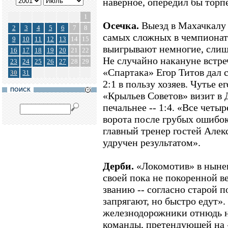
наверное, опередил бы торп
1
Осечка.
Выезд в Махачкалу 
2
3
4
5
6
7
8
самых сложных в чемпионат
9
10
11
12
13
14
15
выигрывают немногие, слиш
16
17
18
19
20
21
22
Не случайно накануне встре
23
24
25
26
27
28
29
«Спартака» Егор Титов дал с
30
31
2:1 в пользу хозяев. Чутье ег
ПОИСК
«Крыльев Советов» визит в 
печальнее -- 1:4. «Все четы
ворота после грубых ошибок 
главный тренер гостей Алекс
удручен результатом».
Дерби.
«Локомотив» в ныне
своей пока не покоренной в
званию -- согласно старой п
запрягают, но быстро едут».
железнодорожники отнюдь н
команды, претендующей на 