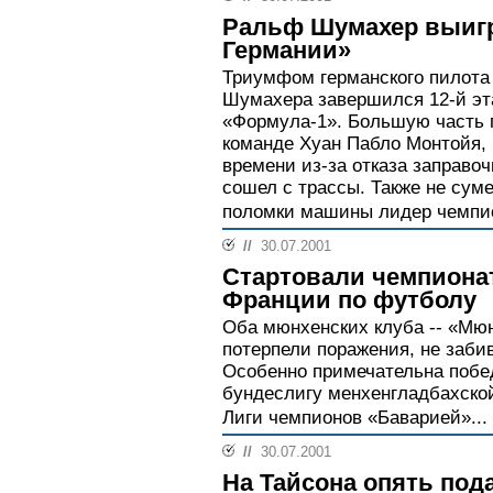
Ральф Шумахер выигр
Германии»
Триумфом германского пилот
Шумахера завершился 12-й эт
«Формула-1». Большую часть г
команде Хуан Пабло Монтойя, 
времени из-за отказа заправо
сошел с трассы. Также не суме
поломки машины лидер чемпи
//
30.07.2001
Стартовали чемпиона
Франции по футболу
Оба мюнхенских клуба -- «Мюн
потерпели поражения, не забив
Особенно примечательна побе
бундеслигу менхенгладбахско
Лиги чемпионов «Баварией»...
//
30.07.2001
На Тайсона опять под