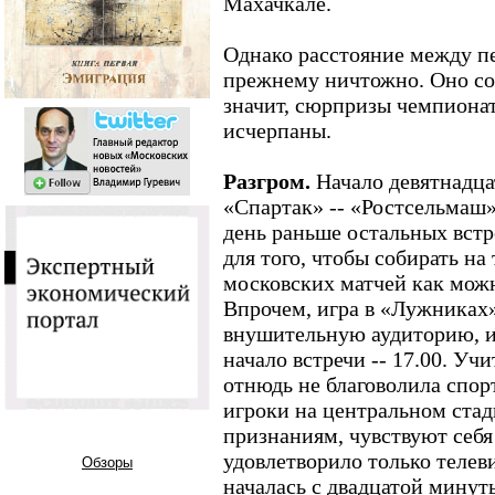
Махачкале.
Однако расстояние между п
прежнему ничтожно. Оно сос
значит, сюрпризы чемпионат
исчерпаны.
Разгром.
Начало девятнадца
«Спартак» -- «Ростсельмаш»
день раньше остальных встр
для того, чтобы собирать на
московских матчей как мож
Впрочем, игра в «Лужниках»
внушительную аудиторию, и
начало встречи -- 17.00. Учи
отнюдь не благоволила спор
игроки на центральном стад
признаниям, чувствуют себя 
удовлетворило только телеви
Обзоры
началась с двадцатой минут