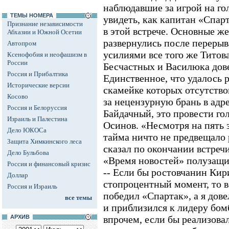
наблюдавшие за игрой на го
ТЕМЫ НОМЕРА
увидеть, как капитан «Спар
Признание независимости
в этой встрече. Основные же
Абхазии и Южной Осетии
развернулись после перерыв
Автопром
усилиями все того же Титова
Ксенофобия и неофашизм в
России
Бесчастных и Василюка дове
Россия и Прибалтика
Единственное, что удалось 
Исторические версии
скамейке которых отсутств
Косово
за нецензурную брань в адр
Россия и Белоруссия
Байдачный, это провести го
Израиль и Палестина
Осинов. «Несмотря на пять 
Дело ЮКОСа
тайма ничто не предвещало 
Защита Химкинского леса
сказал по окончании встреч
Дело Бульбова
«Время новостей» полузащи
Россия и финансовый кризис
-- Если бы ростовчанин Кир
Доллар
стопроцентный момент, то в
Россия и Израиль
победил «Спартак», а я дове
все темы
и приблизился к лидеру бом
АРХИВ
впрочем, если бы реализовал