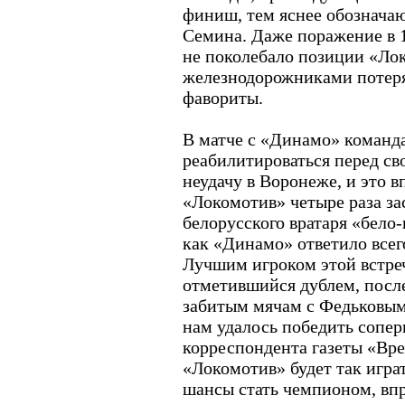
финиш, тем яснее обознача
Семина. Даже поражение в 1
не поколебало позиции «Лок
железнодорожниками потеря
фавориты.
В матче с «Динамо» команд
реабилитироваться перед с
неудачу в Воронеже, и это в
«Локомотив» четыре раза за
белорусского вратаря «бело
как «Динамо» ответило все
Лучшим игроком этой встре
отметившийся дублем, после
забитым мячам с Федьковым 
нам удалось победить соперн
корреспондента газеты «Вре
«Локомотив» будет так играт
шансы стать чемпионом, вп