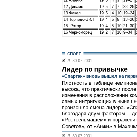
11 Алания
19
6
4
9
19--27
12 Динамо
19
5
7
7
23--28
13 Факел
19
5
4
10
19--24
14 Торпед
о-
ЗИЛ
19
4
6
9
13--26
15. Ротор
19
4
5
10
21--30
16 Черноморец
19
2
7
10
9--34
СПОРТ
//
30.07.2001
Лидер по привычке
«Спартак» вновь вышел на перво
Плотность в таблице чемпион
высока, что практически после
изменения в расположении ком
самых интригующих в нынешнем
произошла смена лидера. «Сп
благодаря двум факторам -- 
«Ростсельмашем» и поражению
Советов», от «Анжи» в Махачк
//
30.07.2001