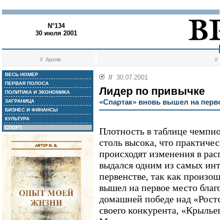
N°134
30 июля 2001
//
Архив
/
ВЕСЬ НОМЕР
//
30.07.2001
ПЕРВАЯ ПОЛОСА
Лидер по привычке
ПОЛИТИКА И ЭКОНОМИКА
«Спартак» вновь вышел на перво
ЗАГРАНИЦА
БИЗНЕС И ФИНАНСЫ
КУЛЬТУРА
СПОРТ
Плотность в таблице чемпи
столь высока, что практиче
происходят изменения в рас
выдался одним из самых и
первенстве, так как произо
вышел на первое место благ
домашней победе над «Рос
своего конкурента, «Крылье