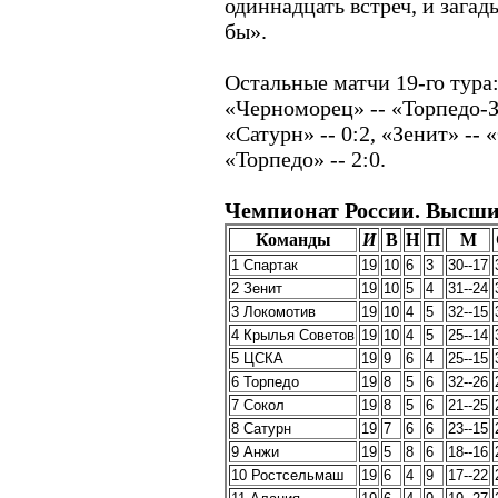
одиннадцать встреч, и загад
бы».
Остальные матчи 19-го тура:
«Черноморец» -- «Торпедо-ЗИ
«Сатурн» -- 0:2, «Зенит» -- 
«Торпедо» -- 2:0.
Чемпионат России. Высши
Команды
И
В
Н
П
М
1 Спартак
19
10
6
3
30--17
2 Зенит
19
10
5
4
31--24
3 Локомотив
19
10
4
5
32--15
4 Крылья Советов
19
10
4
5
25--14
5 ЦСКА
19
9
6
4
25--15
6 Торпедо
19
8
5
6
32--26
7 Сокол
19
8
5
6
21--25
8 Сатурн
19
7
6
6
23--15
9 Анжи
19
5
8
6
18--16
10 Ростсельмаш
19
6
4
9
17--22