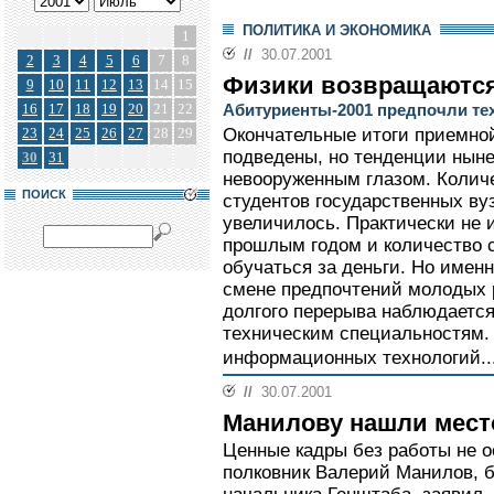
ПОЛИТИКА И ЭКОНОМИКА
1
//
30.07.2001
2
3
4
5
6
7
8
Физики возвращаютс
9
10
11
12
13
14
15
16
17
18
19
20
21
22
Абитуриенты-2001 предпочли те
23
24
25
26
27
28
29
Окончательные итоги приемной
подведены, но тенденции нын
30
31
невооруженным глазом. Колич
ПОИСК
студентов государственных ву
увеличилось. Практически не 
прошлым годом и количество с
обучаться за деньги. Но именн
смене предпочтений молодых 
долгого перерыва наблюдаетс
техническим специальностям.
информационных технологий..
//
30.07.2001
Манилову нашли мест
Ценные кадры без работы не о
полковник Валерий Манилов, 