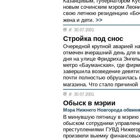
Казанцевым, губернатором Ку
новым сочинским мэром Леони
свою летнюю резиденцию «Боч
>>
жена и дети.
//
30.07.2001
Стройка под снос
Очередной крупной аварией на
отмечен вчерашний день для м
дня на улице Фридриха Энгель
метро «Бауманская», где фирм
завершила возведение девятиэ
почти полностью обрушилась 
магазина. Что стало причиной 
//
30.07.2001
Обыск в мэрии
Мэра Нижнего Новгорода обвиня
В минувшую пятницу в мэрию 
обыском сотрудники управлен
преступлениями ГУВД Нижегор
произвели выемку финансовых