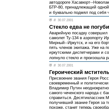
автодороге Хасавюрт--Новолак
БТР-80, принадлежащий одной 
и буквально подмял под себя 
//
30.07.2001
Стекло едва не погуб
Аварийную посадку совершил 
самолет Ту-134 в аэропорту И
Мирный--Иркутск, и на его бо
пять членов экипажа. Уже на 
иркутскими диспетчерами и со
лопнуло стекло и произошла ра
//
30.07.2001
Героический мстител
Присвоение звания Героя Рос
своевременный и политически
Владимир Путин неоднократно 
самого чеченского народа с ба
справиться. Десятиклассник 
получивший звание Героя за то
похоже, станет теперь своеоб