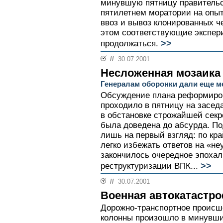
минувшую пятницу правительс
пятилетнем моратории на опыт
ввоз и вывоз клонированных ч
этом соответствующие экспер
>>
продолжаться.
//
30.07.2001
Несложенная мозаика
Генералам оборонки дали еще м
Обсуждение плана реформиро
проходило в пятницу на засед
в обстановке строжайшей секр
была доведена до абсурда. По
лишь на первый взгляд: по кр
легко избежать ответов на «не
закончилось очередное эпоха
>>
реструктуризации ВПК...
//
30.07.2001
Военная автокатастр
Дорожно-транспортное происш
колонны произошло в минувши