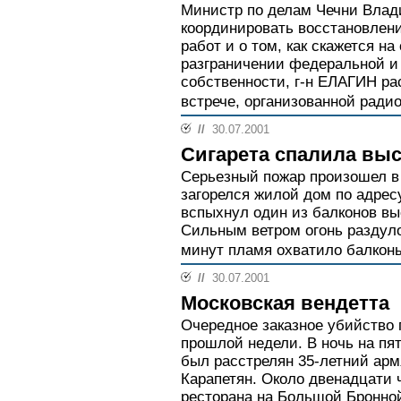
Министр по делам Чечни Влад
координировать восстановлени
работ и о том, как скажется на
разграничении федеральной и
собственности, г-н ЕЛАГИН ра
встрече, организованной радио
//
30.07.2001
Сигарета спалила вы
Серьезный пожар произошел в 
загорелся жилой дом по адрес
вспыхнул один из балконов вы
Сильным ветром огонь раздуло
минут пламя охватило балконы 
//
30.07.2001
Московская вендетта
Очередное заказное убийство 
прошлой недели. В ночь на пя
был расстрелян 35-летний арм
Карапетян. Около двенадцати 
ресторана на Большой Бронной