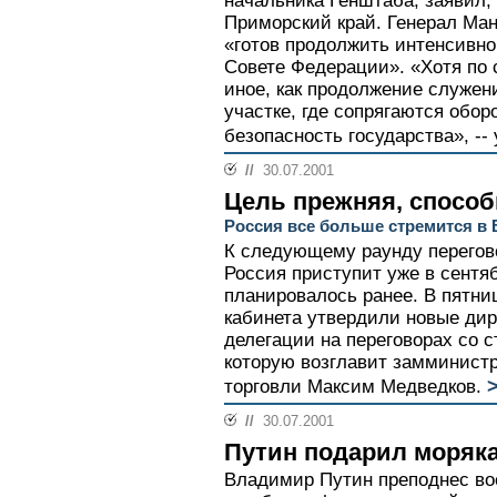
начальника Генштаба, заявил, 
Приморский край. Генерал Ман
«готов продолжить интенсивно 
Совете Федерации». «Хотя по 
иное, как продолжение служен
участке, где сопрягаются обор
безопасность государства», -- 
//
30.07.2001
Цель прежняя, спосо
Россия все больше стремится в
К следующему раунду перегов
Россия приступит уже в сентябр
планировалось ранее. В пятни
кабинета утвердили новые ди
делегации на переговорах со с
которую возглавит замминистр
>
торговли Максим Медведков.
//
30.07.2001
Путин подарил моряк
Владимир Путин преподнес в