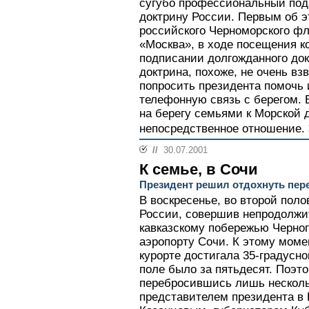
сугубо профессиональный под
доктрину России. Первым об 
российского Черноморского фло
«Москва», в ходе посещения к
подписании долгожданного до
доктрина, похоже, не очень вз
попросить президента помочь
телефонную связь с берегом.
на берегу семьями к Морской 
непосредственное отношение.
//
30.07.2001
К семье, в Сочи
Президент решил отдохнуть пер
В воскресенье, во второй пол
России, совершив непродолжи
кавказскому побережью Черног
аэропорту Сочи. К этому моме
курорте достигала 35-градусно
поле было за пятьдесят. Поэт
перебросившись лишь нескол
представителем президента в