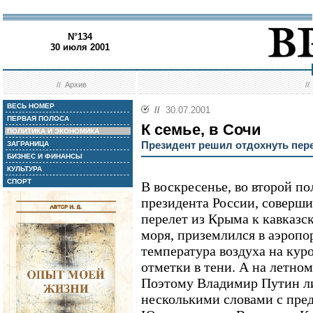
N°134
30 июля 2001
//
Архив
/
ВЕСЬ НОМЕР
//
30.07.2001
ПЕРВАЯ ПОЛОСА
К семье, в Сочи
ПОЛИТИКА И ЭКОНОМИКА
Президент решил отдохнуть пер
ЗАГРАНИЦА
БИЗНЕС И ФИНАНСЫ
КУЛЬТУРА
СПОРТ
В воскресенье, во второй п
президента России, соверш
перелет из Крыма к кавказ
моря, приземлился в аэропо
температура воздуха на кур
отметки в тени. А на летном
Поэтому Владимир Путин л
несколькими словами с пред