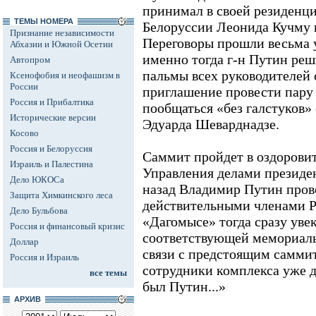
принимал в своей резиденц
ТЕМЫ НОМЕРА
Белоруссии Леонида Кучму 
Признание независимости
Переговоры прошли весьма 
Абхазии и Южной Осетии
именно тогда г-н Путин реш
Автопром
пальмы всех руководителей 
Ксенофобия и неофашизм в
России
приглашение провести пару 
Россия и Прибалтика
пообщаться «без галстуков»
Исторические версии
Эдуарда Шеварднадзе.
Косово
Россия и Белоруссия
Саммит пройдет в оздорови
Израиль и Палестина
Управления делами президе
Дело ЮКОСа
назад Владимир Путин пров
Защита Химкинского леса
действительными членами Р
Дело Бульбова
«Дагомысе» тогда сразу уве
Россия и финансовый кризис
соответствующей мемориальн
Доллар
связи с предстоящим саммит
Россия и Израиль
сотрудники комплекса уже д
все темы
был Путин...»
АРХИВ