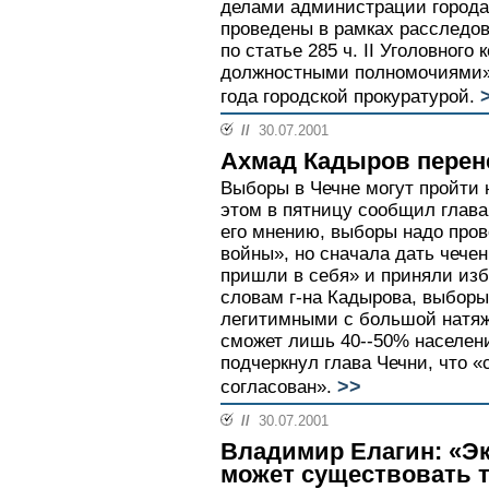
делами администрации города
проведены в рамках расследов
по статье 285 ч. II Уголовног
должностными полномочиями»,
года городской прокуратурой.
//
30.07.2001
Ахмад Кадыров перен
Выборы в Чечне могут пройти н
этом в пятницу сообщил глав
его мнению, выборы надо пров
войны», но сначала дать чечен
пришли в себя» и приняли изб
словам г-на Кадырова, выборы
легитимными с большой натяжк
сможет лишь 40--50% населени
подчеркнул глава Чечни, что 
>>
согласован».
//
30.07.2001
Владимир Елагин: «Э
может существовать т