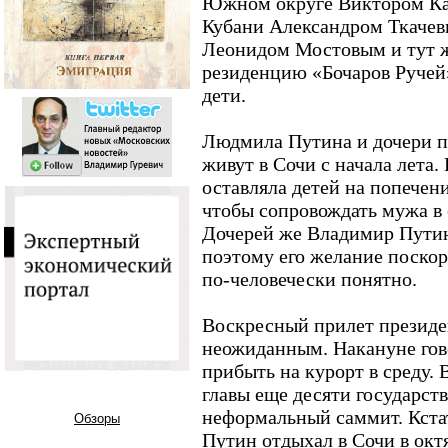
Южном округе Виктором Ка
Кубани Александром Ткаче
Леонидом Мостовым и тут 
резиденцию «Бочаров Ручей»
дети.
Людмила Путина и дочери п
живут в Сочи с начала лета.
оставляла детей на попечен
чтобы сопровождать мужа в 
Дочерей же Владимир Путин 
поэтому его желание поскор
по-человечески понятно.
Воскресный прилет президен
неожиданным. Накануне гов
прибыть на курорт в среду. 
главы еще десяти государст
неформальный саммит. Кста
Обзоры
Путин отдыхал в Сочи в октя