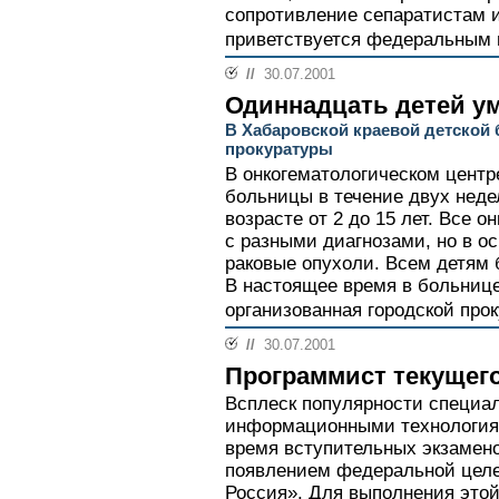
сопротивление сепаратистам 
приветствуется федеральным 
//
30.07.2001
Одиннадцать детей ум
В Хабаровской краевой детской
прокуратуры
В онкогематологическом центр
больницы в течение двух неде
возрасте от 2 до 15 лет. Все о
с разными диагнозами, но в о
раковые опухоли. Всем детям 
В настоящее время в больнице
организованная городской про
//
30.07.2001
Программист текущег
Всплеск популярности специал
информационными технологиям
время вступительных экзамено
появлением федеральной целе
Россия». Для выполнения это