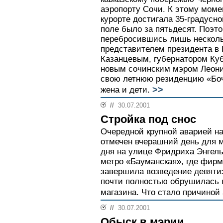
аэропорту Сочи. К этому моме
курорте достигала 35-градусно
поле было за пятьдесят. Поэт
перебросившись лишь нескол
представителем президента в
Казанцевым, губернатором Ку
новым сочинским мэром Леони
свою летнюю резиденцию «Боч
>>
жена и дети.
//
30.07.2001
Стройка под снос
Очередной крупной аварией на
отмечен вчерашний день для м
дня на улице Фридриха Энгель
метро «Бауманская», где фирм
завершила возведение девятиэ
почти полностью обрушилась 
магазина. Что стало причиной 
//
30.07.2001
Обыск в мэрии