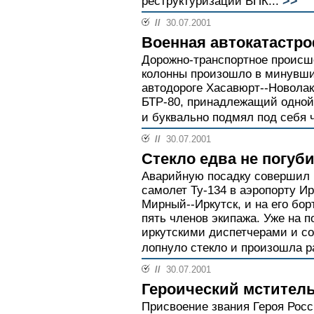
>>
реструктуризации ВПК...
//
30.07.2001
Военная автокатастр
Дорожно-транспортное происш
колонны произошло в минувши
автодороге Хасавюрт--Новолак
БТР-80, принадлежащий одной 
и буквально подмял под себя 
//
30.07.2001
Стекло едва не погуб
Аварийную посадку совершил 
самолет Ту-134 в аэропорту И
Мирный--Иркутск, и на его бо
пять членов экипажа. Уже на 
иркутскими диспетчерами и со
лопнуло стекло и произошла ра
//
30.07.2001
Героический мстител
Присвоение звания Героя Рос