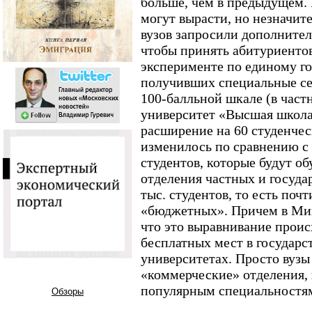
больше, чем в предыдущем. 
могут вырасти, но незначите
вузов запросили дополните
чтобы принять абитуриентов
эксперименте по единому г
получивших специальные се
100-балльной шкале (в част
университет «Высшая школа
расширение на 60 студенчес
изменилось по сравнению с
студентов, которые будут об
отделения частных и госуда
тыс. студентов, то есть почт
«бюджетных». Причем в Мин
что это выравнивание проис
бесплатных мест в государс
университетах. Просто вуз
«коммерческие» отделения, 
популярным специальностя
Обзоры