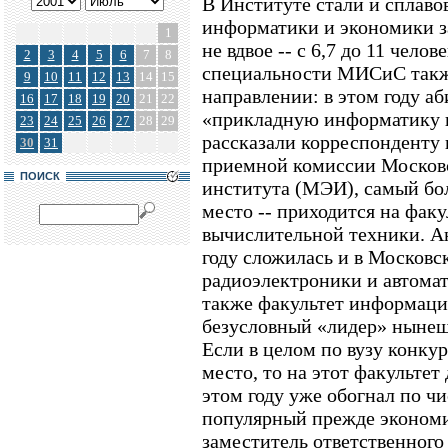
В Институте стали и сплаво
информатики и экономики за
1
не вдвое -- с 6,7 до 11 чело
2
3
4
5
6
7
8
специальности МИСиС также
9
10
11
12
13
14
15
направлении: в этом году а
16
17
18
19
20
21
22
«прикладную информатику в
23
24
25
26
27
28
29
рассказали корреспонденту 
30
31
приемной комиссии Московс
ПОИСК
института (МЭИ), самый бол
место -- приходится на факу
вычислительной техники. А
году сложилась и в Московс
радиоэлектроники и автома
также факультет информаци
безусловный «лидер» ныне
Если в целом по вузу конкур
место, то на этот факультет 
этом году уже обогнал по ч
популярный прежде экономич
заместитель ответственного