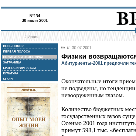
N°134
30 июля 2001
//
Архив
/
ВЕСЬ НОМЕР
//
30.07.2001
ПЕРВАЯ ПОЛОСА
Физики возвращаютс
ПОЛИТИКА И ЭКОНОМИКА
Абитуриенты-2001 предпочли те
ЗАГРАНИЦА
БИЗНЕС И ФИНАНСЫ
КУЛЬТУРА
СПОРТ
Окончательные итоги прием
не подведены, но тенденци
невооруженным глазом.
Количество бюджетных мест
государственных вузов суще
Осенью 2001 года институт
примут 598,1 тыс. «бесплатн