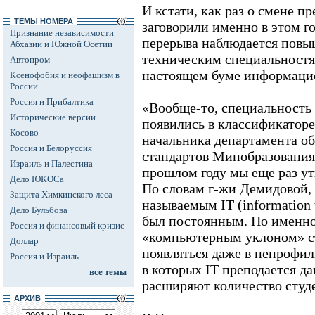
И кстати, как раз о смене 
ТЕМЫ НОМЕРА
заговорили именно в этом го
Признание независимости
перерыва наблюдается повы
Абхазии и Южной Осетии
техническим специальностя
Автопром
настоящем буме информаци
Ксенофобия и неофашизм в
России
Россия и Прибалтика
«Вообще-то, специальност
Исторические версии
появились в классификаторе с
Косово
начальника департамента о
Россия и Белоруссия
стандартов Минобразования 
Израиль и Палестина
прошлом году мы еще раз ут
Дело ЮКОСа
По словам г-жи Демидовой, 
Защита Химкинского леса
называемым IT (information 
Дело Бульбова
был постоянным. Но именно 
Россия и финансовый кризис
«компьютерным уклоном» с
Доллар
появляться даже в непрофил
Россия и Израиль
в которых IT преподается да
все темы
расширяют количество студ
АРХИВ