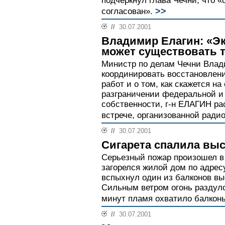
подчеркнул глава Чечни, что 
>>
согласован».
//
30.07.2001
Владимир Елагин: «Э
может существовать т
Министр по делам Чечни Влад
координировать восстановлени
работ и о том, как скажется на
разграничении федеральной и
собственности, г-н ЕЛАГИН ра
встрече, организованной радио
//
30.07.2001
Сигарета спалила вы
Серьезный пожар произошел в 
загорелся жилой дом по адрес
вспыхнул один из балконов вы
Сильным ветром огонь раздуло
минут пламя охватило балконы 
//
30.07.2001