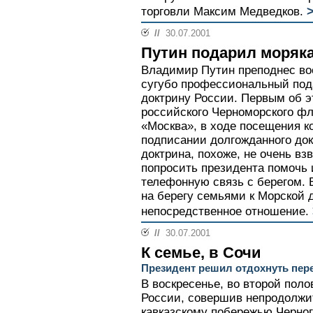
>
торговли Максим Медведков.
//
30.07.2001
Путин подарил моряк
Владимир Путин преподнес в
сугубо профессиональный под
доктрину России. Первым об 
российского Черноморского фло
«Москва», в ходе посещения к
подписании долгожданного до
доктрина, похоже, не очень вз
попросить президента помочь
телефонную связь с берегом.
на берегу семьями к Морской 
непосредственное отношение.
//
30.07.2001
К семье, в Сочи
Президент решил отдохнуть пер
В воскресенье, во второй пол
России, совершив непродолжи
кавказскому побережью Черног