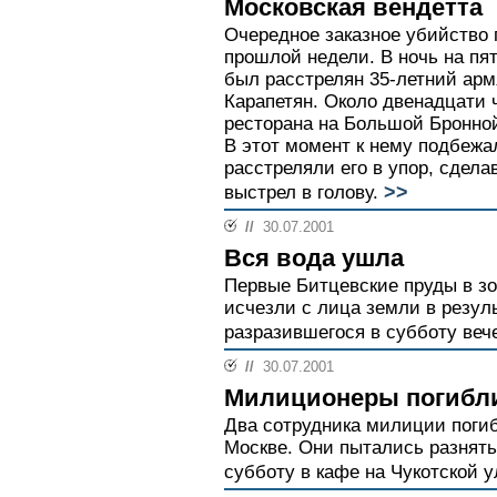
Московская вендетта
Очередное заказное убийство 
прошлой недели. В ночь на пя
был расстрелян 35-летний арм
Карапетян. Около двенадцати 
ресторана на Большой Бронной
В этот момент к нему подбежа
расстреляли его в упор, сдел
>>
выстрел в голову.
//
30.07.2001
Вся вода ушла
Первые Битцевские пруды в зо
исчезли с лица земли в резул
разразившегося в субботу веч
//
30.07.2001
Милиционеры погибли
Два сотрудника милиции поги
Москве. Они пытались разнять
субботу в кафе на Чукотской у