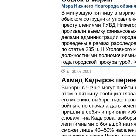
Мэра Нижнего Новгорода обвиня
В минувшую пятницу в мэрию 
обыском сотрудники управлен
преступлениями ГУВД Нижегор
произвели выемку финансовых
делами администрации города
проведены в рамках расследов
по статье 285 ч. II Уголовног
должностными полномочиями»,
года городской прокуратурой.
//
30.07.2001
Ахмад Кадыров перен
Выборы в Чечне могут пройти н
этом в пятницу сообщил глав
его мнению, выборы надо пров
войны», но сначала дать чечен
пришли в себя» и приняли изб
словам г-на Кадырова, выборы
легитимными с большой натяжк
сможет лишь 40--50% населени