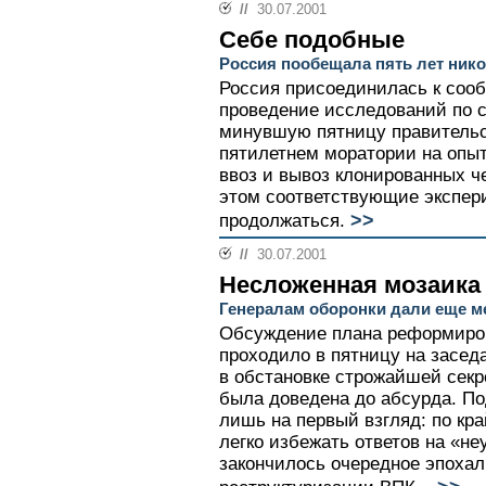
//
30.07.2001
Себе подобные
Россия пообещала пять лет нико
Россия присоединилась к соо
проведение исследований по с
минувшую пятницу правительс
пятилетнем моратории на опыт
ввоз и вывоз клонированных ч
этом соответствующие экспер
>>
продолжаться.
//
30.07.2001
Несложенная мозаика
Генералам оборонки дали еще м
Обсуждение плана реформиро
проходило в пятницу на засед
в обстановке строжайшей секр
была доведена до абсурда. По
лишь на первый взгляд: по кр
легко избежать ответов на «не
закончилось очередное эпоха