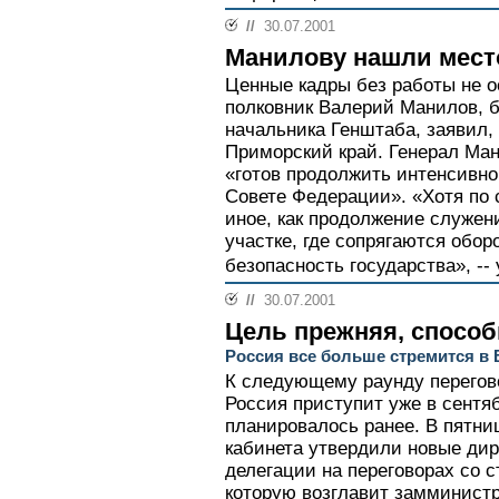
//
30.07.2001
Манилову нашли мест
Ценные кадры без работы не о
полковник Валерий Манилов, 
начальника Генштаба, заявил, 
Приморский край. Генерал Ман
«готов продолжить интенсивно 
Совете Федерации». «Хотя по 
иное, как продолжение служен
участке, где сопрягаются обор
безопасность государства», -- 
//
30.07.2001
Цель прежняя, спосо
Россия все больше стремится в
К следующему раунду перегов
Россия приступит уже в сентябр
планировалось ранее. В пятни
кабинета утвердили новые ди
делегации на переговорах со с
которую возглавит замминистр