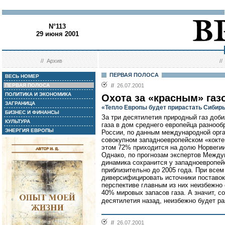
N°113
29 июня 2001
//
Архив
/
ПЕРВАЯ ПОЛОСА
ВЕСЬ НОМЕР
ПЕРВАЯ ПОЛОСА
//
26.07.2001
ПОЛИТИКА И ЭКОНОМИКА
Охота за «красным» газ
ЗАГРАНИЦА
«Тепло Европы будет прирастать Сибир
БИЗНЕС И ФИНАНСЫ
За три десятилетия природный газ доби
КУЛЬТУРА
газа в дом среднего европейца разнообр
ЭНЕРГИЯ ЕВРОПЫ
России, по данным международной орга
совокупном западноевропейском «кокте
этом 72% приходится на долю Норвегии
Однако, по прогнозам экспертов Между
динамика сохранится у западноевропей
приблизительно до 2005 года. При все
диверсифицировать источники поставок
перспективе главным из них неизбежно 
40% мировых запасов газа. А значит, с
десятилетия назад, неизбежно будет ра
//
26.07.2001