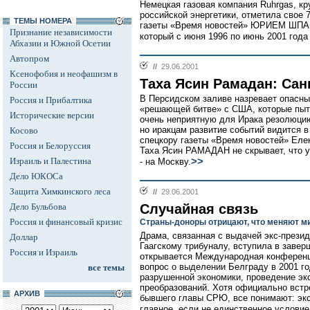
Немецкая газовая компания Ruhrgas, к
российской энергетики, отметила свое 
ТЕМЫ НОМЕРА
газеты «Время новостей» ЮРИЕМ ШП
Признание независимости
который с июня 1996 по июнь 2001 года
Абхазии и Южной Осетии
Автопром
//
29.06.2001
Ксенофобия и неофашизм в
Таха Ясин Рамадан: Санк
России
В Персидском заливе назревает опасный
Россия и Прибалтика
«решающей битве» с США, которые пыт
Исторические версии
очень неприятную для Ирака резолюцию
но иракцам развитие событий видится в
Косово
спецкору газеты «Время новостей» Ел
Россия и Белоруссия
Таха Ясин РАМАДАН не скрывает, что у
Израиль и Палестина
>>
- на Москву.
Дело ЮКОСа
Защита Химкинского леса
//
29.06.2001
Дело Бульбова
Случайная связь
Россия и финансовый кризис
Страны-доноры отрицают, что меняют 
Драма, связанная с выдачей экс-през
Доллар
Гаагскому трибуналу, вступила в заве
Россия и Израиль
открывается Международная конференц
вопрос о выделении Белграду в 2001 го
все темы
разрушенной экономики, проведение эк
преобразований. Хотя официально встр
АРХИВ
бывшего главы СРЮ, все понимают: эк
главное, если не единственное условие