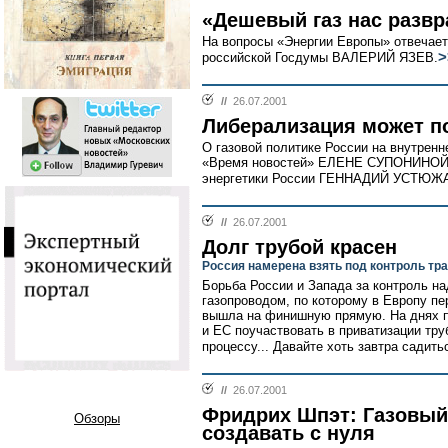
«Дешевый газ нас развр
На вопросы «Энергии Европы» отвечает
>
российской Госдумы ВАЛЕРИЙ ЯЗЕВ.
//
26.07.2001
Либерализация может п
О газовой политике России на внутренн
«Время новостей» ЕЛЕНЕ СУПОНИНОЙ р
энергетики России ГЕННАДИЙ УСТЮЖ
//
26.07.2001
Долг трубой красен
Россия намерена взять под контроль тра
Борьба России и Запада за контроль н
газопроводом, по которому в Европу пе
вышла на финишную прямую. На днях п
и ЕС поучаствовать в приватизации тру
процессу... Давайте хоть завтра садитьс
//
26.07.2001
Фридрих Шпэт: Газовый
Обзоры
создавать с нуля