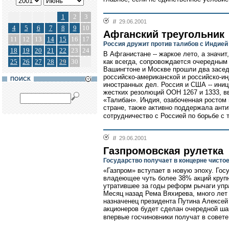
1
2
3
//
29.06.2001
4
5
6
7
8
9
10
Афганский треугольник
11
12
13
14
15
16
17
Россия дружит против талибов с Индие
18
19
20
21
22
23
24
В Афганистане -- жаркое лето, а значит,
25
26
27
28
29
30
как всегда, сопровождается очередным
Вашингтоне и Москве прошли два засед
российско-американской и российско-ин
ПОИСК
иностранных дел. Россия и США -- иниц
жестких резолюций ООН 1267 и 1333, в
«Талибан». Индия, озабоченная ростом
стране, также активно поддержала ант
сотрудничество с Россией по борьбе с 
//
29.06.2001
Газпромовская рулетка
Государство получает в концерне чисто
«Газпром» вступает в новую эпоху. Госу
владеющее чуть более 38% акций крупн
утратившее за годы реформ рычаги упр
Месяц назад Рема Вяхирева, много лет
назначенец президента Путина Алексей
акционеров будет сделан очередной шаг
впервые госчиновники получат в совете