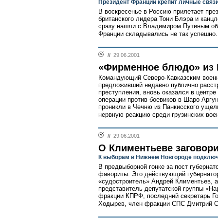
Президент Франции крепит личные свя
В воскресенье в Россию прилетает пре
британского лидера Тони Блэра и канц
сразу нашли с Владимиром Путиным об
Франции складывались не так успешно.
//
29.06.2001
«Фирменное блюдо» из 
Командующий Северо-Кавказским военн
предложивший недавно публично расстр
преступления, вновь оказался в центре
операции против боевиков в Шаро-Аргун
проникли в Чечню из Панкисского ущель
нервную реакцию среди грузинских воен
//
29.06.2001
О Климентьеве заговор
К выборам в Нижнем Новгороде подключ
В предвыборной гонке за пост губерна
фавориты. Это действующий губернато
«судостроитель» Андрей Климентьев, а
представитель депутатской группы «На
фракции КПРФ, последний секретарь Г
Ходырев, член фракции СПС Дмитрий С