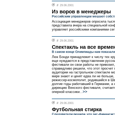
//
29.06.2001
Из воров в менеджеры
Российским управленцам мешают собств
Ассоциация менеджеров опросила тысяч
представила вчера на специальной кон
управляет российскими компаниями сег
//
29.06.2001
Спектакль на все време
В самом конце Олимпиады нам показали 
Люк Бонди принадлежит к числу тех кр
еще нуждаются в представлении русск
фестивали он свои работы не привозил
справедливо решили, что этот просчет 
аудитории на гастрольном спектакле м
мире знают и ценят едва ли не больше,
режиссер-космополит, родившийся в Ш
долгие годы работавший в Германии, 
дирекцию Венского фестиваля, считае
>>
оперной классики...
//
29.06.2001
Футбольная стирка
Следователи решили, что экс-финансис