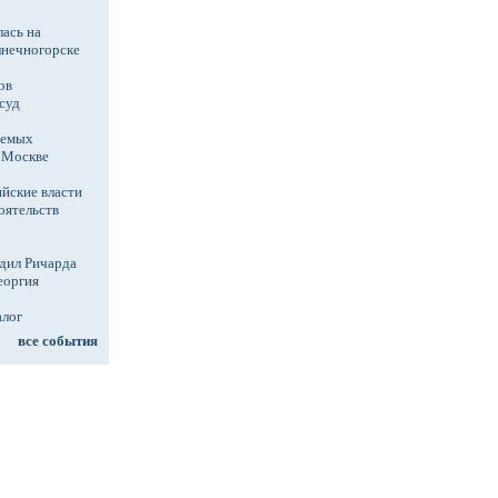
ась на
лнечногорске
ов
суд
аемых
в Москве
йские власти
оятельств
дил Ричарда
еоргия
алог
все события