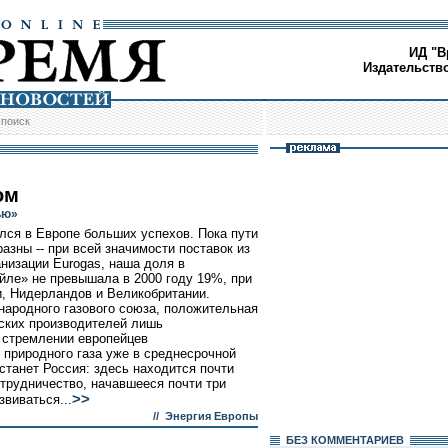
ИД "В
Издательств
/
поиск
ом
ью»
лся в Европе больших успехов. Пока пути
азны -- при всей значимости поставок из
низации Eurogas, наша доля в
йле» не превышала в 2000 году 19%, при
, Нидерландов и Великобритании.
народного газового союза, положительная
ских производителей лишь
м стремлении европейцев
 природного газа уже в среднесрочной
станет Россия: здесь находится почти
отрудничество, начавшееся почти три
>>
звиваться...
//
Энергия Европы
БЕЗ КОМMЕНТАРИЕВ