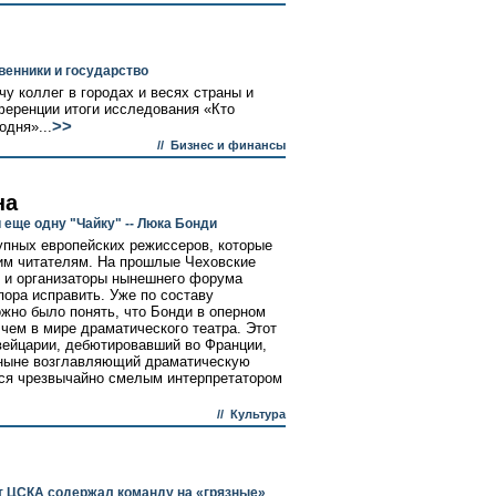
енники и государство
у коллег в городах и весях страны и
ференции итоги исследования «Кто
>>
одня»...
//
Бизнес и финансы
на
еще одну "Чайку" -- Люка Бонди
упных европейских режиссеров, которые
им читателям. На прошлые Чеховские
, и организаторы нынешнего форума
пора исправить. Уже по составу
ожно было понять, что Бонди в оперном
 чем в мире драматического театра. Этот
вейцарии, дебютировавший во Франции,
а ныне возглавляющий драматическую
тся чрезвычайно смелым интерпретатором
//
Культура
т ЦСКА содержал команду на «грязные»