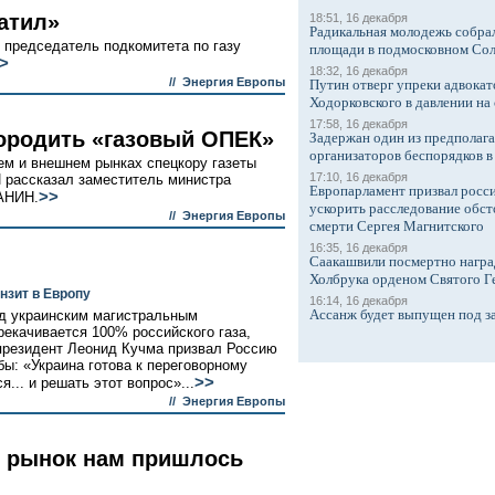
атил»
18:51, 16 декабря
Радикальная молодежь собрал
 председатель подкомитета по газу
площади в подмосковном Со
>
18:32, 16 декабря
//
Энергия Европы
Путин отверг упреки адвокат
Ходорковского в давлении на 
17:58, 16 декабря
ородить «газовый ОПЕК»
Задержан один из предполаг
организаторов беспорядков 
ем и внешнем рынках спецкору газеты
17:10, 16 декабря
ассказал заместитель министра
Европарламент призвал росси
>>
АНИН.
ускорить расследование обст
//
Энергия Европы
смерти Сергея Магнитского
16:35, 16 декабря
Саакашвили посмертно награ
Холбрука орденом Святого Г
нзит в Европу
16:14, 16 декабря
Ассанж будет выпущен под з
ад украинским магистральным
рекачивается 100% российского газа,
резидент Леонид Кучма призвал Россию
бы: «Украина готова к переговорному
>>
я... и решать этот вопрос»...
//
Энергия Европы
 рынок нам пришлось