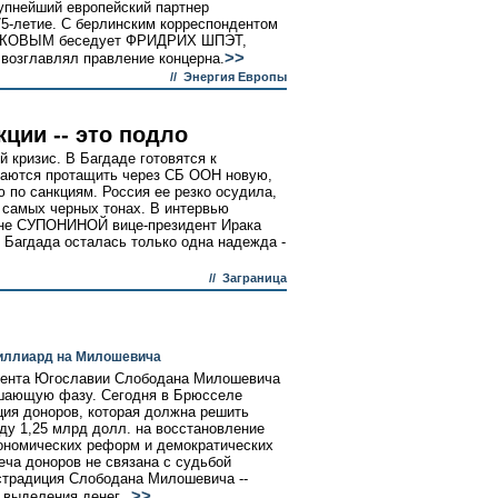
рупнейший европейский партнер
75-летие. С берлинским корреспондентом
АКОВЫМ беседует ФРИДРИХ ШПЭТ,
>>
 возглавлял правление концерна.
//
Энергия Европы
ции -- это подло
 кризис. В Багдаде готовятся к
аются протащить через СБ ООН новую,
 по санкциям. Россия ее резко осудила,
 самых черных тонах. В интервью
ене СУПОНИНОЙ вице-президент Ирака
 Багдада осталась только одна надежда -
//
Заграница
миллиард на Милошевича
идента Югославии Слободана Милошевича
ршающую фазу. Сегодня в Брюсселе
ия доноров, которая должна решить
ду 1,25 млрд долл. на восстановление
ономических реформ и демократических
еча доноров не связана с судьбой
страдиция Слободана Милошевича --
>>
 выделения денег...