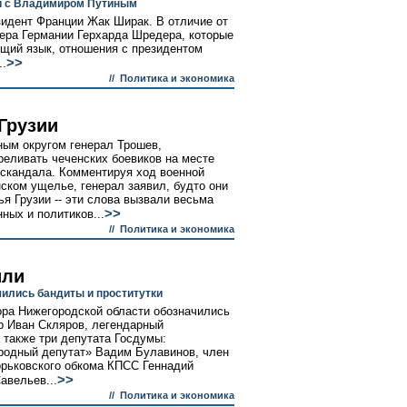
зи с Владимиром Путиным
зидент Франции Жак Ширак. В отличие от
лера Германии Герхарда Шредера, которые
щий язык, отношения с президентом
>>
..
//
Политика и экономика
Грузии
ым округом генерал Трошев,
еливать чеченских боевиков на месте
 скандала. Комментируя ход военной
ском ущелье, генерал заявил, будто они
я Грузии -- эти слова вызвали весьма
>>
ных и политиков...
//
Политика и экономика
или
ились бандиты и проститутки
тора Нижегородской области обозначились
р Иван Скляров, легендарный
 также три депутата Госдумы:
родный депутат» Вадим Булавинов, член
орьковского обкома КПСС Геннадий
>>
авельев...
//
Политика и экономика