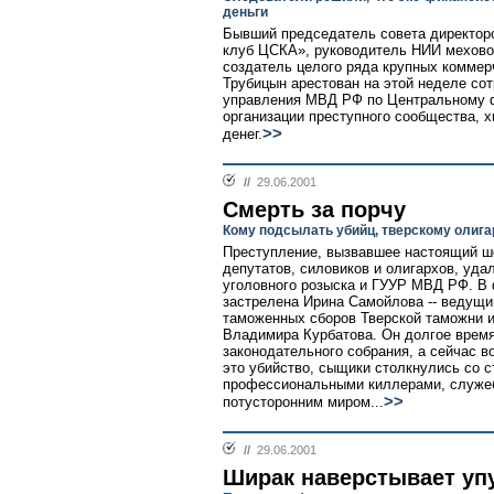
деньги
Бывший председатель совета директо
клуб ЦСКА», руководитель НИИ мехово
создатель целого ряда крупных коммер
Трубицын арестован на этой неделе с
управления МВД РФ по Центральному ф
организации преступного сообщества,
>>
денег.
//
29.06.2001
Смерть за порчу
Кому подсылать убийц, тверскому олига
Преступление, вызвавшее настоящий шо
депутатов, силовиков и олигархов, уда
уголовного розыска и ГУУР МВД РФ. В 
застрелена Ирина Самойлова -- ведущ
таможенных сборов Тверской таможни и
Владимира Курбатова. Он долгое врем
законодательного собрания, а сейчас в
это убийство, сыщики столкнулись со 
профессиональными киллерами, служеб
>>
потусторонним миром...
//
29.06.2001
Ширак наверстывает уп