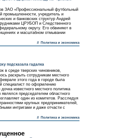
ров ЗАО «Профессиональный футбольный
й промышленности, учредитель и
ческих и банковских структур Андрей
отрудниками ЦРУБОП и Следственного
едеральному округу. Его обвиняют в
 хищениях и масштабном отмывании
//
Политика и экономика
рху подсказала гадалка
к в среде тверских чиновников,
лось раскрыть сотрудникам местного
феврале этого года в городе была
ий специалист по оформлению
 дочка известного местного политика
я являлся председателем областного
озглавляет один из комитетов. Расследуя
странностями крупных предпринимателей,
ными интригами и даже отчасти с
//
Политика и экономика
ущенное