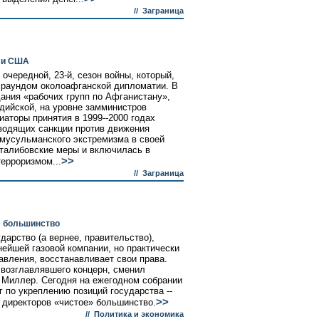
//
Заграница
й и США
 очередной, 23-й, сезон войны, который,
 раундом околоафганской дипломатии. В
ания «рабочих групп по Афганистану»,
дийской, на уровне замминистров
иаторы принятия в 1999--2000 годах
водящих санкции против движения
 мусульманского экстремизма в своей
италибовские меры и включилась в
>>
терроризмом...
//
Заграница
е большинство
дарство (а вернее, правительство),
ейшей газовой компании, но практически
авления, восстанавливает свои права.
 возглавлявшего концерн, сменил
 Миллер. Сегодня на ежегодном собрании
 по укреплению позиций государства --
>>
 директоров «чистое» большинство.
//
Политика и экономика