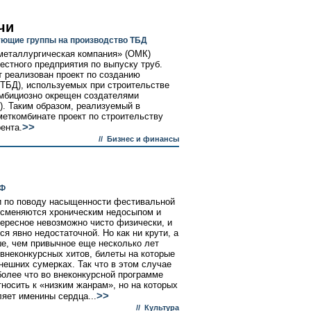
чи
ующие группы на производство ТБД
металлургическая компания» (ОМК)
естного предприятия по выпуску труб.
т реализован проект по созданию
(ТБД), используемых при строительстве
амбициозно окрещен создателями
). Таким образом, реализуемый в
еткомбинате проект по строительству
>>
ента.
//
Бизнес и финансы
КФ
и по поводу насыщенности фестивальной
 сменяются хроническим недосыпом и
ересное невозможно чисто физически, и
я явно недостаточной. Но как ни крути, а
ше, чем привычное еще несколько лет
внеконкурсных хитов, билеты на которые
нешних сумерках. Так что в этом случае
более что во внеконкурсной программе
тносить к «низким жанрам», но на которых
>>
яет именины сердца...
//
Культура