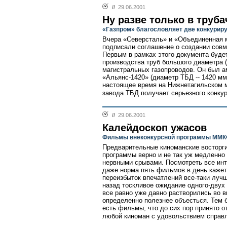
//
29.06.2001
Ну разве только в труба
«Газпром» благословляет две конкурир
Вчера «Северсталь» и «Объединенная 
подписали соглашение о создании совм
Первым в рамках этого документа буде
производства труб большого диаметра 
магистральных газопроводов. Он был 
«Альянс-1420» (диаметр ТБД -- 1420 мм
настоящее время на Нижнетагильском м
завода ТБД получает серьезного конкур
//
29.06.2001
Калейдоскоп ужасов
Фильмы внеконкурсной программы ММ
Предварительные киноманские восторг
программы верно и не так уж медленно
нервными срывами. Посмотреть все инт
даже норма пять фильмов в день кажетс
переизбыток впечатлений все-таки луч
назад тоскливое ожидание одного-двух 
все равно уже давно растворились во в
определенно полезнее объесться. Тем 
есть фильмы, что до сих пор принято о
любой киноман с удовольствием справл