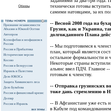
заданиями за два-три года. 
технически готовы вступить
Обзоры
самими натовцами, за их п
ТЕМЫ НОМЕРА
-- Весной 2008 года на бу
Признание независимости
Грузия, как и Украина, т
Абхазии и Южной Осетии
долгожданного Плана дейст
Автопром
Ксенофобия и неофашизм в
России
-- Мы подготовимся к членс
Россия и Прибалтика
план, который является сос
Исторические версии
остальное формальности и 
Косово
Некоторые страны вступили 
Россия и Белоруссия
альянс ввел ПДЧ. Главное -
Израиль и Палестина
готовым к членству.
Дело ЮКОСа
Защита Химкинского леса
-- Отправка грузинских во
Дело Бульбова
тоже дань стремлению в 
Россия и финансовый кризис
Доллар
-- В Афганистане уже есть 
Россия и Израиль
в Кабуле под командованием
все темы