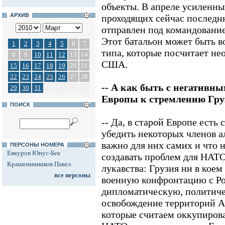
объекты. В апреле усиленны
АРХИВ
проходящих сейчас последню
отправлен под командовани
Этот батальон может быть в
1
2
3
4
5
6
7
типа, которые посчитает н
8
9
10
11
12
13
14
США.
15
16
17
18
19
20
21
22
23
24
25
26
27
28
-- А как быть с негативн
29
30
31
Европы к стремлению Гр
ПОИСК
-- Да, в старой Европе есть
убедить некоторых членов а
важно для них самих и что 
ПЕРСОНЫ НОМЕРА
Евкуров Юнус-Бек
создавать проблем для НАТО
Крашенинников Павел
лукавства: Грузия ни в коем
все персоны
военную конфронтацию с Ро
дипломатическую, политиче
освобождение территорий 
которые считаем оккупиров