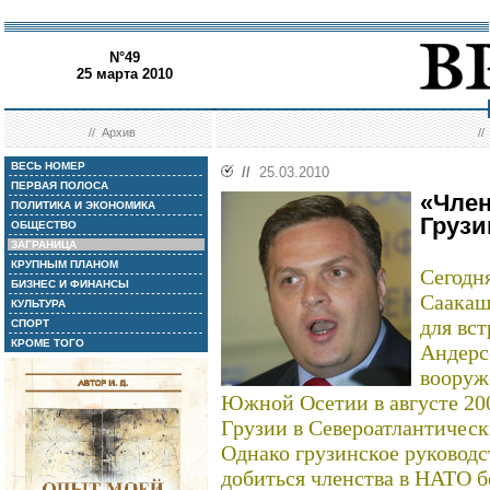
N°49
25 марта 2010
//
Архив
/
ВЕСЬ НОМЕР
//
25.03.2010
ПЕРВАЯ ПОЛОСА
«Член
ПОЛИТИКА И ЭКОНОМИКА
Грузи
ОБЩЕСТВО
ЗАГРАНИЦА
КРУПНЫМ ПЛАНОМ
Сегодн
БИЗНЕС И ФИНАНСЫ
Саакаш
КУЛЬТУРА
для вс
СПОРТ
КРОМЕ ТОГО
Андерс
вооруж
Южной Осетии в августе 200
Грузии в Североатлантическ
Однако грузинское руководс
добиться членства в НАТО б