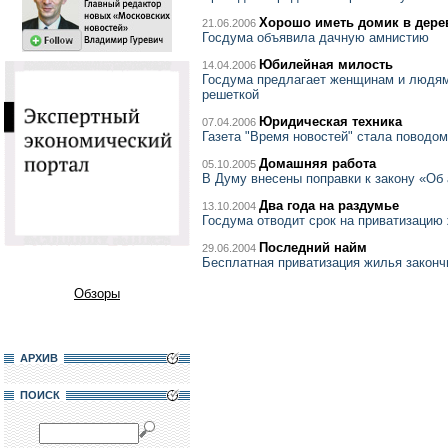
Хорошо иметь домик в дере
21.06.2006
Госдума объявила дачную амнистию
Юбилейная милость
14.04.2006
Госдума предлагает женщинам и людям 
решеткой
Юридическая техника
07.04.2006
Газета "Время новостей" стала поводо
Домашняя работа
05.10.2005
В Думу внесены поправки к закону «Об
Два года на раздумье
13.10.2004
Госдума отводит срок на приватизацию
Последний найм
29.06.2004
Бесплатная приватизация жилья законч
Обзоры
АРХИВ
ПОИСК