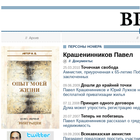
//
Архив
/
ПЕРСОНЫ НОМЕРА
Крашенинников Павел
// Документы:
Точечная свобода
25.03.2010
Амнистия, приуроченная к 65-летию Поб
заключенных
Дошли до крайней точки
09.06.2009
Павел Крашенинников и Юрий Лужков не
бесплатной приватизации жилья
Принцип одного договора
07.11.2008
Дума может упростить регистрацию не
Теперь не побегаешь
20.07.2007
Павел Крашенинников рассказал о гряд
недвижимость
Всекавказская амнистия
19.09.2006
Президент предложил простить участни