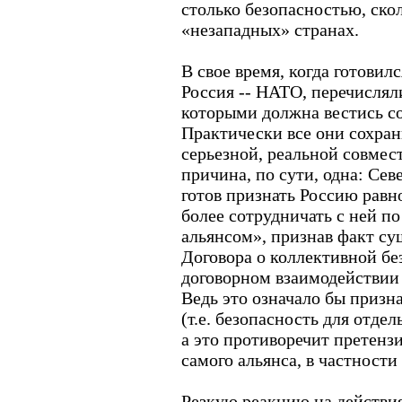
столько безопасностью, ско
«незападных» странах.
В свое время, когда готови
Россия -- НАТО, перечислял
которыми должна вестись со
Практически все они сохран
серьезной, реальной совмест
причина, по сути, одна: Сев
готов признать Россию рав
более сотрудничать с ней п
альянсом», признав факт с
Договора о коллективной бе
договорном взаимодействии
Ведь это означало бы призна
(т.е. безопасность для отде
а это противоречит претен
самого альянса, в частности
Резкую реакцию на действия