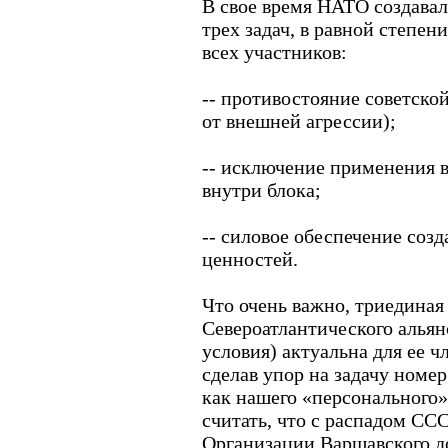
В свое время НАТО создава
трех задач, в равной
степен
всех участников:
-- противостояние советской
от внешней агрессии);
-- исключение применения 
внутри блока;
-- силовое обеспечение соз
ценностей.
Что очень важно, триединая
Североатлантического альян
условия) актуальна для ее ч
сделав упор на задачу номер
как нашего «персонального»
считать, что с распадом СС
Организации Варшавского д