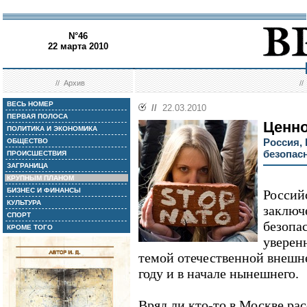
N°46
22 марта 2010
//
Архив
/
ВЕСЬ НОМЕР
//
22.03.2010
ПЕРВАЯ ПОЛОСА
Ценно
ПОЛИТИКА И ЭКОНОМИКА
Россия,
ОБЩЕСТВО
безопас
ПРОИСШЕСТВИЯ
ЗАГРАНИЦА
КРУПНЫМ ПЛАНОМ
БИЗНЕС И ФИНАНСЫ
Россий
КУЛЬТУРА
заключ
СПОРТ
безопа
КРОМЕ ТОГО
уверен
темой отечественной внешн
году и в начале нынешнего.
Вряд ли кто-то в Москве рас