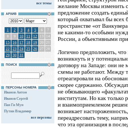
все темы
желание Москвы изменить с
предложение создать едины
АРХИВ
который охватывал бы всех 
пространстве «от Ванкувера
1
2
3
4
5
6
7
не какими-то особыми нужд
8
9
10
11
12
13
14
России, а объективными пр
15
16
17
18
19
20
21
22
23
24
25
26
27
28
Логично предположить, что
29
30
31
возникнуть и у потенциаль
договору на Западе: они не 
ПОИСК
схемы не работают. Между 
отреагировали на обоснова
скорее сдержанно. Обсуждать
ПЕРСОНЫ НОМЕРА
не обязывающего «факульта
Иванов Антон
институтам. Но как только р
Иванов Сергей
и взаимоприемлемом решени
Пан Ги Мун
возникает настороженность,
Путин Владимир
переадресовать тему, наприм
все персоны
что эта организация в после