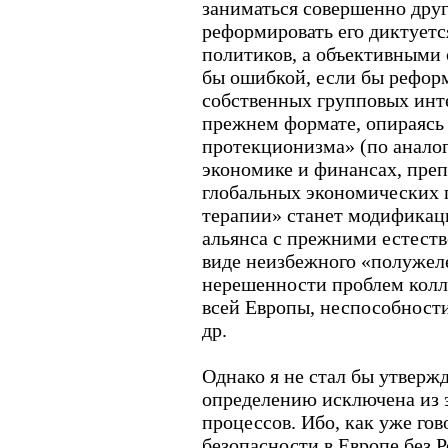
заниматься совершенно дру
реформировать его диктует
политиков, а объективными 
бы ошибкой, если бы рефор
собственных групповых инте
прежнем формате, опираясь
протекционизма» (по анало
экономике и финансах, пр
глобальных экономических 
терапии» станет модификац
альянса с прежними естест
виде неизбежного «полужеле
нерешенности проблем колл
всей Европы, неспособност
др.
Однако я не стал бы утвержд
определению исключена из 
процессов. Ибо, как уже го
безопасности в Европе без Р