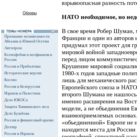
взрывоопасная разность пот
Обзоры
НАТО необходимое, но нед
В свое время Робер Шуман,
ТЕМЫ НОМЕРА
Признание независимости
Франции и один из авторов 
Абхазии и Южной Осетии
придумал этот проект для г
Автопром
мировой войной западноевро
Ксенофобия и неофашизм в
перед лицом коммунистичес
России
Крушение мировой социалис
Россия и Прибалтика
1980-х годов западные поли
Исторические версии
лишь для механического ра
Косово
Европейского союза и НАТО
Россия и Белоруссия
Израиль и Палестина
второго Шумана не нашлось,
Дело ЮКОСа
именно расширения на Вост
Защита Химкинского леса
модели, а не объединения Е
Дело Бульбова
взаимоприемлемых основах. 
Россия и финансовый кризис
«объединенной» Европе не н
Доллар
находится места для России
Россия и Израиль
географией, структурой нас