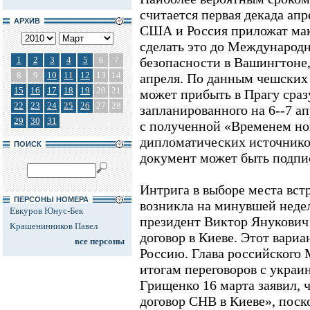
считается первая декада апр
АРХИВ
США и Россия приложат мак
сделать это до Международ
1
2
3
4
5
6
7
безопасности в Вашингтоне,
8
9
10
11
12
13
14
апреля. По данным чешски
15
16
17
18
19
20
21
может прибыть в Прагу сраз
22
23
24
25
26
27
28
запланированного на 6--7 ап
29
30
31
с полученной «Временем но
дипломатических источнико
ПОИСК
документ может быть подпис
Интрига в выборе места вс
ПЕРСОНЫ НОМЕРА
возникла на минувшей недел
Евкуров Юнус-Бек
президент Виктор Янукович
Крашенинников Павел
договор в Киеве. Этот вариа
все персоны
Россию. Глава российского
итогам переговоров с укра
Грищенко 16 марта заявил, 
договор СНВ в Киеве», поск