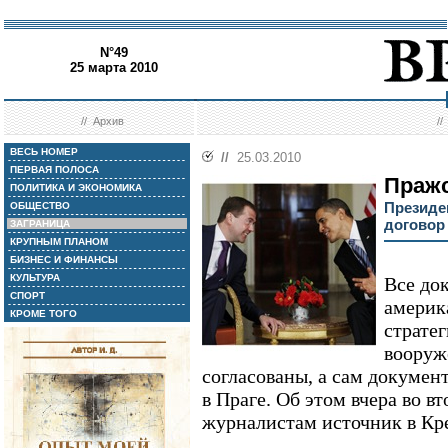
N°49
25 марта 2010
//
Архив
/
ВЕСЬ НОМЕР
//
25.03.2010
ПЕРВАЯ ПОЛОСА
Пражс
ПОЛИТИКА И ЭКОНОМИКА
Президе
ОБЩЕСТВО
договор
ЗАГРАНИЦА
КРУПНЫМ ПЛАНОМ
БИЗНЕС И ФИНАНСЫ
КУЛЬТУРА
Все до
СПОРТ
америк
КРОМЕ ТОГО
страте
вооруж
согласованы, а сам документ
в Праге. Об этом вчера во 
журналистам источник в Кр