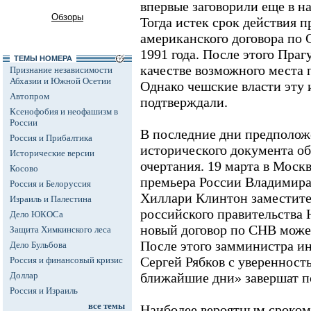
впервые заговорили еще в на
Обзоры
Тогда истек срок действия 
американского договора по 
1991 года. После этого Праг
ТЕМЫ НОМЕРА
качестве возможного места 
Признание независимости
Абхазии и Южной Осетии
Однако чешские власти эту
Автопром
подтверждали.
Ксенофобия и неофашизм в
России
В последние дни предполож
Россия и Прибалтика
исторического документа о
Исторические версии
очертания. 19 марта в Моск
Косово
премьера России Владимира
Россия и Белоруссия
Хиллари Клинтон заместите
Израиль и Палестина
российского правительства
Дело ЮКОСа
новый договор по СНВ может
Защита Химкинского леса
После этого замминистра и
Дело Бульбова
Сергей Рябков с уверенность
Россия и финансовый кризис
Доллар
ближайшие дни» завершат п
Россия и Израиль
все темы
Наиболее вероятным сроком