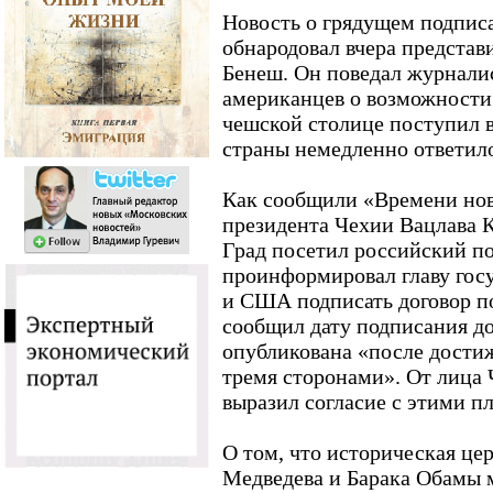
Новость о грядущем подпис
обнародовал вчера предста
Бенеш. Он поведал журналис
американцев о возможности
чешской столице поступил в
страны немедленно ответило
Как сообщили «Времени нов
президента Чехии Вацлава К
Град посетил российский п
проинформировал главу гос
и США подписать договор п
сообщил дату подписания до
опубликована «после дости
тремя сторонами». От лица 
выразил согласие с этими п
О том, что историческая це
Медведева и Барака Обамы м