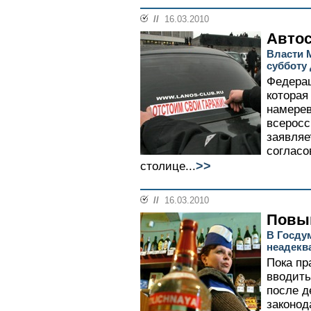
//
16.03.2010
Автос
Власти 
субботу
Федерац
которая
намерев
всеросс
заявляе
согласо
>>
столице...
//
16.03.2010
Повы
В Госду
неадекв
Пока пр
вводить
после д
законод