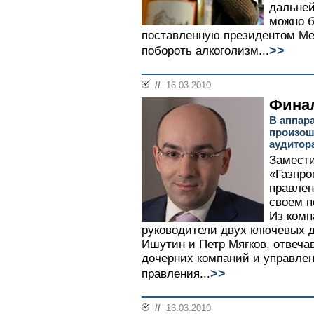
дальне
можно б
поставленную президентом Мед
>>
побороть алкоголизм...
//
16.03.2010
Финал
В аппар
произош
аудитор
Замести
«Газпро
правлен
своем п
Из комп
руководители двух ключевых 
Ишутин и Петр Мягков, отвеча
дочерних компаний и управле
>>
правления...
//
16.03.2010