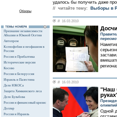
удалось бы получить даже про
// читайте тему:
Выборы в Р
Обзоры
//
16.03.2010
ТЕМЫ НОМЕРА
Досчи
Признание независимости
Правите
Абхазии и Южной Осетии
пересмо
Автопром
Наметив
Ксенофобия и неофашизм в
серьезн
России
застави
Россия и Прибалтика
вмешать
Исторические версии
регионах
Косово
Россия и Белоруссия
Израиль и Палестина
//
16.03.2010
Дело ЮКОСа
"Наш 
Защита Химкинского леса
руках
Дело Бульбова
Президе
Россия и финансовый кризис
олимпий
Доллар
Одной д
Россия и Израиль
отставк