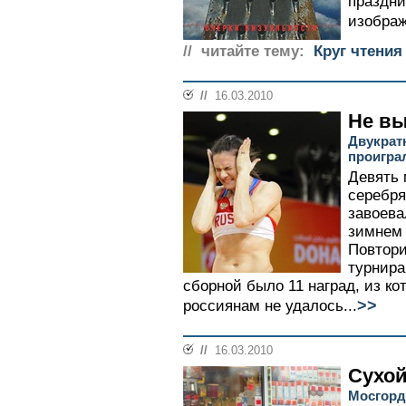
праздни
изображ
// читайте тему:
Круг чтения
//
16.03.2010
Не в
Двукрат
проигра
Девять 
серебря
завоева
зимнем 
Повтори
турнира
сборной было 11 наград, из ко
>>
россиянам не удалось...
//
16.03.2010
Сухой
Мосгорд