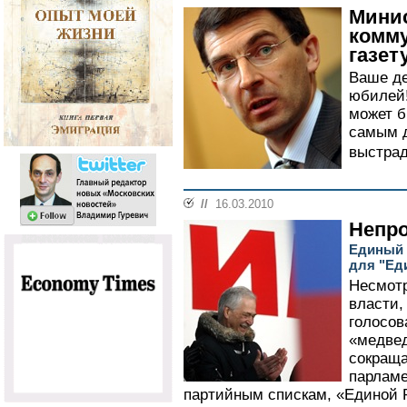
Минис
комму
газет
Ваше де
юбилей!
может б
самым д
выстрад
//
16.03.2010
Непр
Единый 
для "Ед
Несмотр
власти,
голосов
«медвед
сокраща
парламе
партийным спискам, «Единой Р