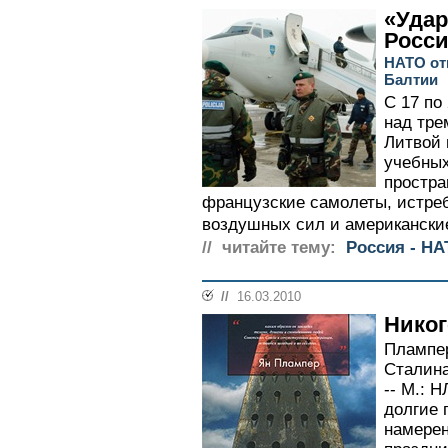
«Удар
Росс
НАТО от
Балтии
С 17 по
над тре
Литвой 
учебных
простра
французские самолеты, истреб
воздушных сил и американски
// читайте тему:
Россия - Н
//
16.03.2010
Никог
Плампер
Сталина
-- М.: Н
долгие 
намерен