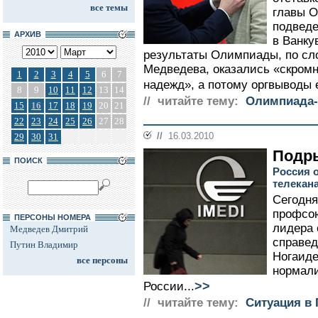
все темы
главы О
подвед
АРХИВ
в Ванку
результаты Олимпиады, по сл
Медведева, оказались «скром
1
2
3
4
5
6
7
надежд», а потому оргвыводы 
8
9
10
11
12
13
14
// читайте тему:
Олимпиада-
15
16
17
18
19
20
21
22
23
24
25
26
27
28
//
16.03.2010
29
30
31
Подр
ПОИСК
Россия 
телекан
Сегодня
профсою
ПЕРСОНЫ НОМЕРА
лидера 
Медведев Дмитрий
справед
Путин Владимир
Ногаиде
все персоны
нормали
>>
России...
// читайте тему:
Ситуация в 