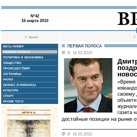
N°42
16 марта 2010
//
Архив
/
ПЕРВАЯ ПОЛОСА
ВЕСЬ НОМЕР
ПЕРВАЯ ПОЛОСА
//
16.03.2010
ПОЛИТИКА И ЭКОНОМИКА
Дмит
ОБЩЕСТВО
позд
ПРОИСШЕСТВИЯ
новос
ЗАГРАНИЦА
НАУКА
«Время 
БИЗНЕС И ФИНАНСЫ
командо
КУЛЬТУРА
своему 
СПОРТ
объекти
КРОМЕ ТОГО
журнали
газета 
достойные позиции на рынке о
//
16.03.2010