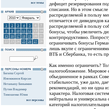
все темы
дефицит резервирования по
списания. Но в этом смысле
АРХИВ
распределяемой в пользу ме
отличается от дивидендов к
распределяемой в пользу со
1
2
3
4
5
6
7
8
9
10
11
12
13
14
бонусы, чтобы увеличить д
15
16
17
18
19
20
21
контрпродуктивно. Попросту
22
23
24
25
26
27
28
ограничивать бонусы Герма
лишь вкупе с ограничениям
ПОИСК
ВТБ и Сбербанка, то есть пр
Как именно ограничить? Тол
ПЕРСОНЫ НОМЕРА
налогообложение. Мировое 
Багапш Сергей
объединенное в рамках Сов
Илюмжинов Кирсан
стабильности, уже дало, дае
Нетаньяху Биньямин
рекомендаций, но ни одна и
Путин Владимир
характера. Налоговая систе
Тимошенко Юлия
нейтральна и универсальна
все персоны
категорий налогоплательщик