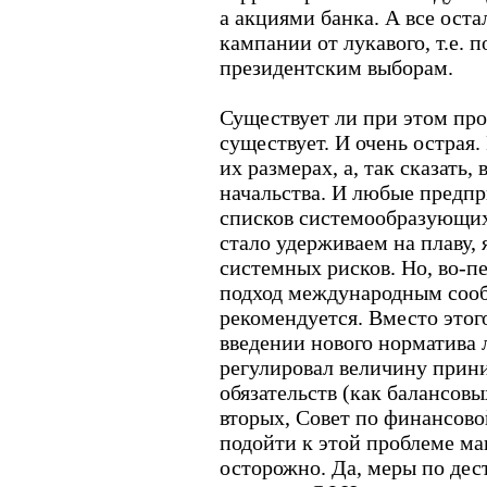
а акциями банка. А все ост
кампании от лукавого, т.е. 
президентским выборам.
Существует ли при этом пр
существует. И очень острая.
их размерах, а, так сказать,
начальства. И любые предпр
списков системообразующих,
стало удерживаем на плаву,
системных рисков. Но, во-п
подход международным сооб
рекомендуется. Вместо этог
введении нового норматива 
регулировал величину прин
обязательств (как балансовы
вторых, Совет по финансово
подойти к этой проблеме м
осторожно. Да, меры по де