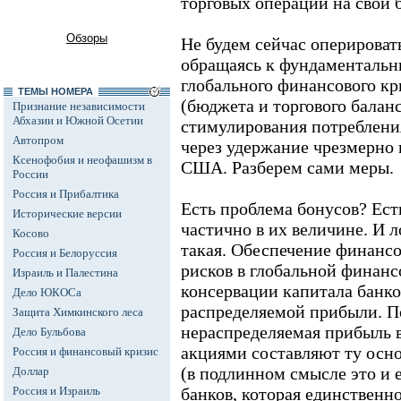
торговых операций на свой б
Обзоры
Не будем сейчас оперировать
обращаясь к фундаменталь
глобального финансового кр
ТЕМЫ НОМЕРА
(бюджета и торгового баланс
Признание независимости
Абхазии и Южной Осетии
стимулирования потреблени
Автопром
через удержание чрезмерно 
Ксенофобия и неофашизм в
США. Разберем сами меры.
России
Россия и Прибалтика
Есть проблема бонусов? Ест
Исторические версии
частично в их величине. И л
Косово
такая. Обеспечение финанс
Россия и Белоруссия
рисков в глобальной финанс
Израиль и Палестина
консервации капитала банк
Дело ЮКОСа
распределяемой прибыли. П
Защита Химкинского леса
нераспределяемая прибыль 
Дело Бульбова
акциями составляют ту осно
Россия и финансовый кризис
(в подлинном смысле это и е
Доллар
Россия и Израиль
банков, которая единственн