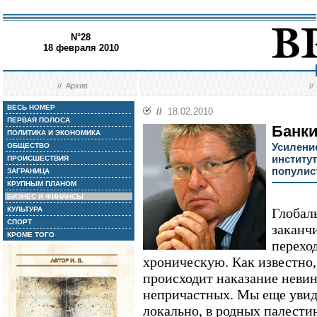
N°28
18 февраля 2010
//
Архив
/
ВЕСЬ НОМЕР
//
18.02.2010
ПЕРВАЯ ПОЛОСА
Банки
ПОЛИТИКА И ЭКОНОМИКА
Усилени
ОБЩЕСТВО
институ
ПРОИСШЕСТВИЯ
популис
ЗАГРАНИЦА
КРУПНЫМ ПЛАНОМ
БИЗНЕС И ФИНАНСЫ
КУЛЬТУРА
Глобал
СПОРТ
заканчи
КРОМЕ ТОГО
перехо
хроническую. Как известно,
происходит наказание неви
непричастных. Мы еще увид
локально, в родных палести