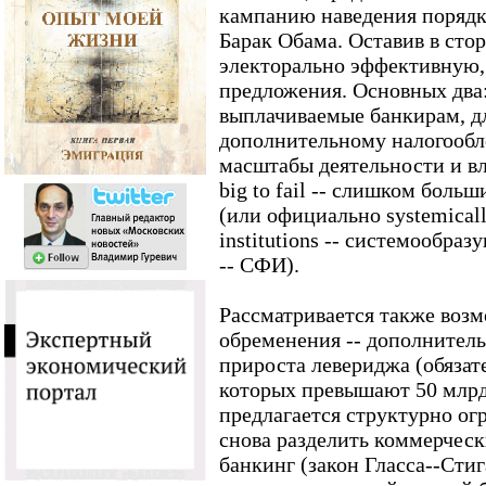
кампанию наведения порядк
Барак Обама. Оставив в стор
электорально эффективную,
предложения. Основных два
выплачиваемые банкирам, дл
дополнительному налогообл
масштабы деятельности и в
big to fail -- слишком больш
(или официально systemically
institutions -- системообр
-- СФИ).
Рассматривается также воз
обременения -- дополнител
прироста левериджа (обязате
которых превышают 50 млрд 
предлагается структурно ог
снова разделить коммерчес
банкинг (закон Гласса--Стиг