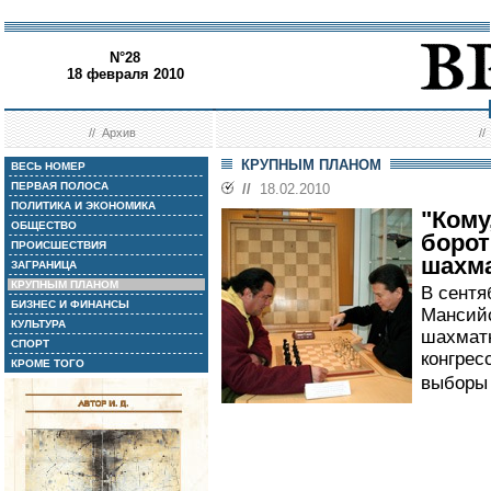
N°28
18 февраля 2010
//
Архив
/
КРУПНЫМ ПЛАНОМ
ВЕСЬ НОМЕР
ПЕРВАЯ ПОЛОСА
//
18.02.2010
ПОЛИТИКА И ЭКОНОМИКА
"Кому
ОБЩЕСТВО
борот
ПРОИСШЕСТВИЯ
шахма
ЗАГРАНИЦА
КРУПНЫМ ПЛАНОМ
В сентя
БИЗНЕС И ФИНАНСЫ
Мансийс
КУЛЬТУРА
шахматн
СПОРТ
конгрес
КРОМЕ ТОГО
выборы