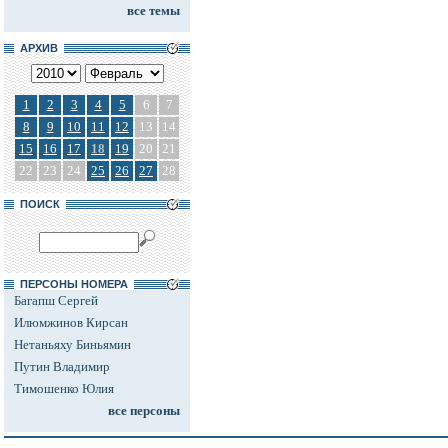
все темы
АРХИВ
1
2
3
4
5
6
7
8
9
10
11
12
13
14
15
16
17
18
19
20
21
22
23
24
25
26
27
28
ПОИСК
ПЕРСОНЫ НОМЕРА
Багапш Сергей
Илюмжинов Кирсан
Нетаньяху Биньямин
Путин Владимир
Тимошенко Юлия
все персоны