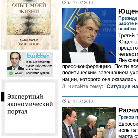
//
17.02.2010
Ющен
Президе
работе и
ошибки
Третий 
Ющенко,
предсто
четверт
Янукови
пресс-конференцию. Почти все
политическим завещанием ухо
нации, которого она оказалась 
// читайте тему:
Ситуация на
//
17.02.2010
Расчи
Греков п
Евросою
испытат
марта с