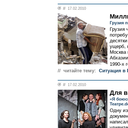
//
17.02.2010
Милл
Грузия 
Грузия 
потребу
десятки
ущерб, 
Москва 
Абхазии
1990-х г
// читайте тему:
Ситуация в 
//
17.02.2010
Для 
«Я боюс
Театре.d
Одну из
докумен
написал
удивите