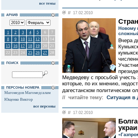
все темы
//
17.02.2010
АРХИВ
Стран
Новому 
1
2
3
4
5
6
7
сложный
8
9
10
11
12
13
14
Вчера д
15
16
17
18
19
20
21
Кумыкск
кумыкск
22
23
24
25
26
27
28
численн
ПОИСК
Участни
презид
Медведеву с просьбой учесть 
которые, по их мнению, недос
ПЕРСОНЫ НОМЕРА
дагестанском политическом ол
Магомедов Магомедсалам
// читайте тему:
Ситуация в 
Ющенко Виктор
все персоны
//
17.02.2010
Болга
украи
«Газпро