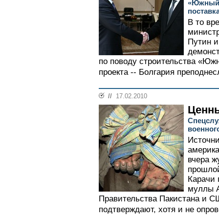
«Южный п
поставка
В то вр
минист
Путин и
демонст
по поводу строительства «Южн
проекта -- Болгария преподнес
//
17.02.2010
Ценн
Спецслу
военног
Источни
америк
вчера ж
прошлой
Карачи 
муллы А
Правительства Пакистана и С
подтверждают, хотя и не опров