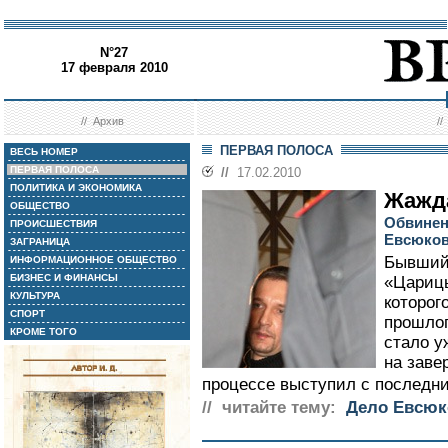
N°27
17 февраля 2010
//
Архив
/
ПЕРВАЯ ПОЛОСА
ВЕСЬ НОМЕР
ПЕРВАЯ ПОЛОСА
//
17.02.2010
ПОЛИТИКА И ЭКОНОМИКА
Жажд
ОБЩЕСТВО
Обвинен
ПРОИСШЕСТВИЯ
Евсюков
ЗАГРАНИЦА
Бывший
ИНФОРМАЦИОННОЕ ОБЩЕСТВО
БИЗНЕС И ФИНАНСЫ
«Царицы
КУЛЬТУРА
которог
СПОРТ
прошлог
КРОМЕ ТОГО
стало у
на зав
процессе выступил с последни
// читайте тему:
Дело Евсюк