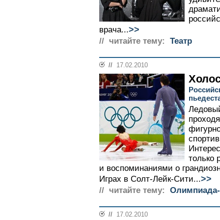
драмати
российс
>>
врача...
// читайте тему:
Театр
//
17.02.2010
Холо
Российс
пьедест
Ледовый
проходя
фигурно
спортив
Интерес
только 
и воспоминаниями о грандиоз
>>
Играх в Солт-Лейк-Сити...
// читайте тему:
Олимпиада-
//
17.02.2010