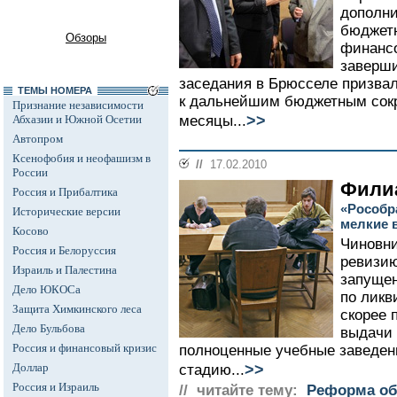
дополни
бюджет
Обзоры
финансо
заверши
заседания в Брюсселе призва
ТЕМЫ НОМЕРА
к дальнейшим бюджетным сок
Признание независимости
>>
Абхазии и Южной Осетии
месяцы...
Автопром
Ксенофобия и неофашизм в
//
17.02.2010
России
Фили
Россия и Прибалтика
«Рособр
Исторические версии
мелкие 
Косово
Чиновни
Россия и Белоруссия
ревизи
Израиль и Палестина
запущен
Дело ЮКОСа
по ликв
Защита Химкинского леса
скорее 
Дело Бульбова
выдачи 
Россия и финансовый кризис
полноценные учебные заведен
>>
Доллар
стадию...
Россия и Израиль
// читайте тему:
Реформа об