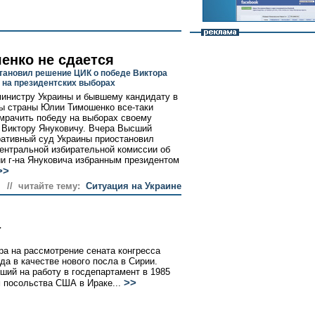
енко не сдается
тановил решение ЦИК о победе Виктора
 на президентских выборах
инистру Украины и бывшему кандидату в
ы страны Юлии Тимошенко все-таки
мрачить победу на выборах своему
 Виктору Януковичу. Вчера Высший
ативный суд Украины приостановил
ентральной избирательной комиссии об
и г-на Януковича избранным президентом
>>
// читайте тему:
Ситуация на Украине
а
а на рассмотрение сената конгресса
а в качестве нового посла в Сирии.
ший на работу в госдепартамент в 1985
>>
м посольства США в Ираке...