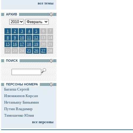
все темы
АРХИВ
1
2
3
4
5
6
7
8
9
10
11
12
13
14
15
16
17
18
19
20
21
22
23
24
25
26
27
28
ПОИСК
ПЕРСОНЫ НОМЕРА
Багапш Сергей
Илюмжинов Кирсан
Нетаньяху Биньямин
Путин Владимир
Тимошенко Юлия
все персоны