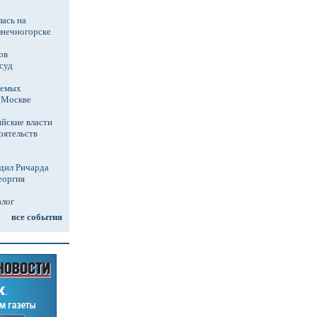
ась на
лнечногорске
ов
суд
аемых
в Москве
йские власти
оятельств
дил Ричарда
еоргия
алог
все события