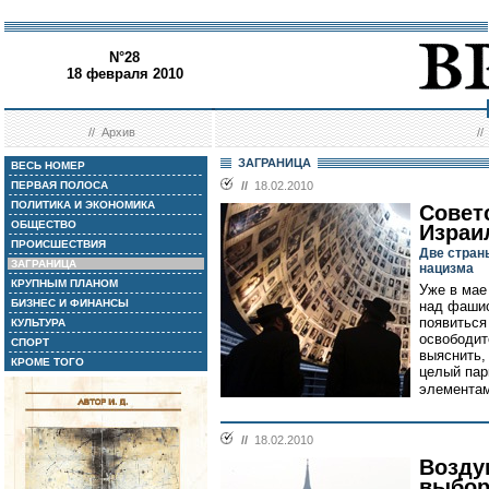
N°28
18 февраля 2010
//
Архив
/
ЗАГРАНИЦА
ВЕСЬ НОМЕР
ПЕРВАЯ ПОЛОСА
//
18.02.2010
ПОЛИТИКА И ЭКОНОМИКА
Совет
ОБЩЕСТВО
Израи
ПРОИСШЕСТВИЯ
Две стран
ЗАГРАНИЦА
нацизма
КРУПНЫМ ПЛАНОМ
Уже в мае
БИЗНЕС И ФИНАНСЫ
над фашис
появиться
КУЛЬТУРА
освободит
СПОРТ
выяснить,
КРОМЕ ТОГО
целый пар
элементам
//
18.02.2010
Возду
выбо