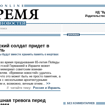
ИД "В
Издательств
/
поиск
ский солдат придет в
ль
ы будут вместе хранить память о жертвах
 во время празднования 65-летия Победы
тской Германией в Израиле может
 мемориал советским воинам-
елям. «Времени новостей» удалось
 что это может быть не просто памятник, а
к с несколькими архитектурными
>>
и и, возможно, вечным огнем...
// читайте тему:
Россия и Израиль
шная тревога перед
БЕЗ КОМMЕНТАРИЕВ
рами