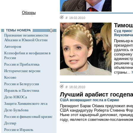
Обзоры
//
18.02.2010
Тимош
ТЕМЫ НОМЕРА
Суд приос
Признание независимости
Януковича
Абхазии и Южной Осетии
Премьер-м
президент
Автопром
удалось о
Ксенофобия и неофашизм в
сопернику
России
администр
решение ц
Россия и Прибалтика
объявлени
Исторические версии
страны...
Косово
Россия и Белоруссия
//
18.02.2010
Израиль и Палестина
Лучший арабист госдеп
Дело ЮКОСа
США возвращают посла в Сирию
Защита Химкинского леса
Президент Барак Обама предложил вчер
Дело Бульбова
США кандидатуру Роберта Стивена Форд
Ныне этот карьерный дипломат, пришед
Россия и финансовый кризис
году, является советником-посланнико
Доллар
Россия и Израиль