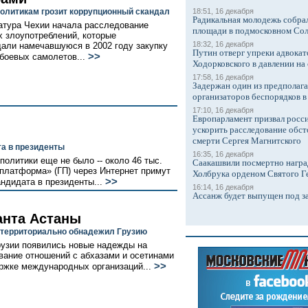
олитикам грозит коррупционный скандал
18:51, 16 декабря
Радикальная молодежь собрал
атура Чехии начала расследование
площади в подмосковном Со
 злоупотреблений, которые
18:32, 16 декабря
али намечавшуюся в 2002 году закупку
Путин отверг упреки адвокат
>>
боевых самолетов...
Ходорковского в давлении на 
17:58, 16 декабря
Задержан один из предполаг
организаторов беспорядков 
17:10, 16 декабря
Европарламент призвал росси
ускорить расследование обст
смерти Сергея Магнитского
а в президенты
16:35, 16 декабря
политики еще не было -- около 46 тыс.
Саакашвили посмертно награ
платформа» (ГП) через Интернет примут
Холбрука орденом Святого Г
>>
андидата в президенты...
16:14, 16 декабря
Ассанж будет выпущен под з
анта Астаны
 территориально обнадежил Грузию
рузии появились новые надежды на
вание отношений с абхазами и осетинами
>>
ржке международных организаций...