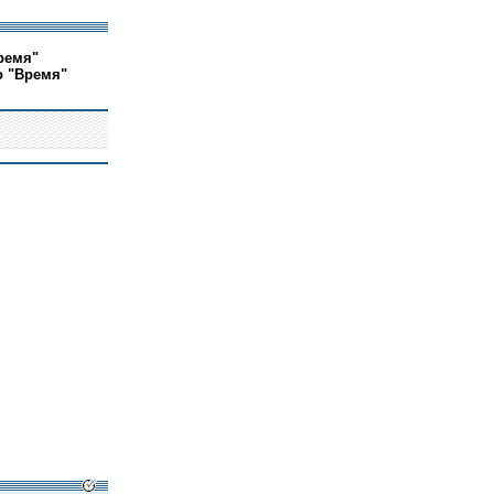
ремя"
о "Время"