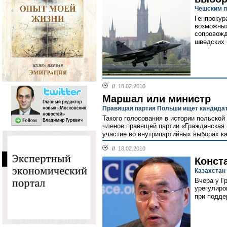
Чешским п
Генпрокур
возможных
сопровожд
шведских 
//
18.02.2010
Маршал или министр
Правящая партия Польши ищет кандидат
Такого голосования в истории польской 
членов правящей партии «Гражданская 
участие во внутрипартийных выборах к
//
18.02.2010
Конст
Казахстан
Вчера у Г
урегулиро
при подде