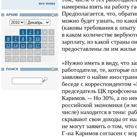
все темы
намерены взять на работу га
Предполагается, что, обрати
АРХИВ
можно будет узнать, по как
(каковы требования к опыту 
1
2
3
4
5
в каком количестве вербуют
6
7
8
9
10
11
12
зарплату, из какой страны о
13
14
15
16
17
18
19
предоставлены ли им жилье 
20
21
22
23
24
25
26
27
28
29
30
31
«Нужно иметь в виду, что з
работодатели, те, которые п
ПОИСК
заявляют о найме иностранн
беседе с корреспондентом 
председатель ЦК профсоюза
Каримов. -- Но 30%, а по н
российской экономики (и м
числе) находится в тени: ра
скрывают свои доходы от на
не могут заявить о том, чт
Г-на Каримов согласен с мэ