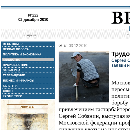
N°222
03 декабря 2010
//
Архив
/
ВЕСЬ НОМЕР
//
03.12.2010
ПЕРВАЯ ПОЛОСА
Труд
ПОЛИТИКА И ЭКОНОМИКА
Сергей 
ОБЩЕСТВО
заявки н
ПРОИСШЕСТВИЯ
ЗАГРАНИЦА
ТЕЛЕВИДЕНИЕ
БИЗНЕС И ФИНАНСЫ
Москов
КУЛЬТУРА
пересм
СПОРТ
полити
КРОМЕ ТОГО
борьбу
привлечением гастарбайтеро
Сергей Собянин, выступая в
Московской федерации проф
снижение квоты на иностран