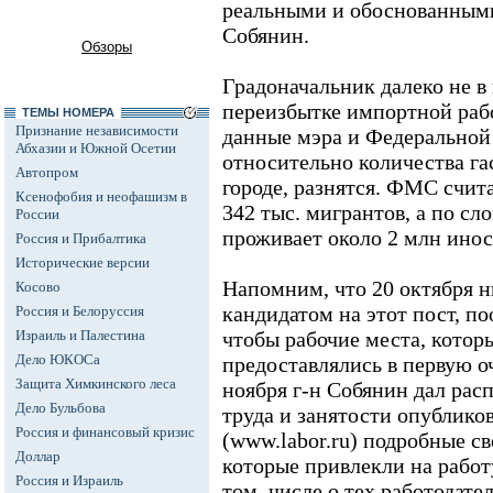
реальными и обоснованными
Собянин.
Обзоры
Градоначальник далеко не в 
переизбытке импортной раб
ТЕМЫ НОМЕРА
Признание независимости
данные мэра и Федерально
Абхазии и Южной Осетии
относительно количества га
Автопром
городе, разнятся. ФМС счита
Ксенофобия и неофашизм в
342 тыс. мигрантов, а по сл
России
проживает около 2 млн ино
Россия и Прибалтика
Исторические версии
Напомним, что 20 октября 
Косово
кандидатом на этот пост, по
Россия и Белоруссия
Израиль и Палестина
чтобы рабочие места, которы
Дело ЮКОСа
предоставлялись в первую о
Защита Химкинского леса
ноября г-н Собянин дал рас
Дело Бульбова
труда и занятости опубликов
Россия и финансовый кризис
(www.labor.ru) подробные св
Доллар
которые привлекли на работ
Россия и Израиль
том, числе о тех работодате