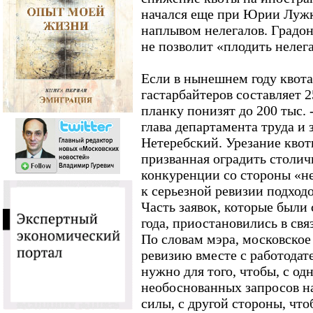
начался еще при Юрии Лужк
наплывом нелегалов. Градон
не позволит «плодить неле
Если в нынешнем году квота
гастарбайтеров составляет 2
планку понизят до 200 тыс. 
глава департамента труда и
Нетеребский. Урезание квот
призванная оградить столич
конкуренции со стороны «
к серьезной ревизии подходов
Часть заявок, которые были
года, приостановились в св
По словам мэра, московское
ревизию вместе с работода
нужно для того, чтобы, с од
необоснованных запросов н
силы, с другой стороны, что