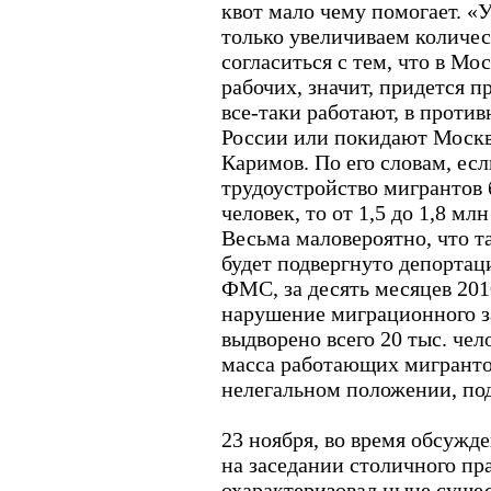
квот мало чему помогает. «
только увеличиваем количес
согласиться с тем, что в М
рабочих, значит, придется пр
все-таки работают, в проти
России или покидают Москву
Каримов. По его словам, есл
трудоустройство мигрантов 
человек, то от 1,5 до 1,8 мл
Весьма маловероятно, что т
будет подвергнуто депортац
ФМС, за десять месяцев 2010
нарушение миграционного з
выдворено всего 20 тыс. чело
масса работающих мигранто
нелегальном положении, по
23 ноября, во время обсужд
на заседании столичного пр
охарактеризовал ныне суще