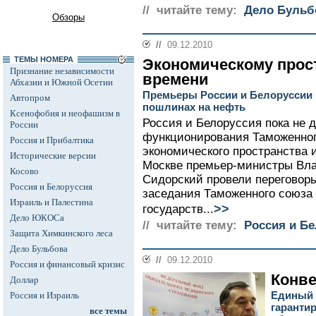
// читайте тему:
Дело Бульб
Обзоры
//
09.12.2010
ТЕМЫ НОМЕРА
Экономическому прост
Признание независимости
времени
Абхазии и Южной Осетии
Премьеры России и Белоруссии 
Автопром
пошлинах на нефть
Ксенофобия и неофашизм в
Россия и Белоруссия пока не 
России
функционирования Таможенног
Россия и Прибалтика
экономического пространства 
Исторические версии
Москве премьер-министры Вла
Косово
Сидорский провели переговор
Россия и Белоруссия
заседания Таможенного союза 
Израиль и Палестина
>>
государств...
Дело ЮКОСа
// читайте тему:
Россия и Б
Защита Химкинского леса
Дело Бульбова
//
09.12.2010
Россия и финансовый кризис
Конве
Доллар
Единый 
Россия и Израиль
гаранти
все темы