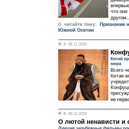
впервые
что они
другом..
// читайте тему:
Признание 
Южной Осетии
//
09.12.2010
Конф
Китай п
мира
Всего ч
Китае в
учреди
Конфуци
присужд
ее перво
//
09.12.2010
О лютой ненависти и
Лучшие зарубежные фильмы росс