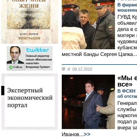
В фирме
мошенни
ГУВД Кр
объявил
дела в 
матери 
чудовищ
кубанск
местной банды Сергея Цапка..
//
09.12.2010
«Мы е
все»
В ФСКН 
об отст
Генерал
службы 
наркоти
подал р
вчера з
>>
Иванов...