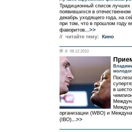
Традиционный список лучших
появившихся в отечественном 
декабрь уходящего года, на се
при том, что в прошлом году 
>>
фаворитов...
// читайте тему:
Кино
//
09.12.2010
Прием
Владими
молодог
Послеза
супертя
в шесто
чемпион
Междуна
Междун
организации (WBO) и Междуна
>>
(IBO)...