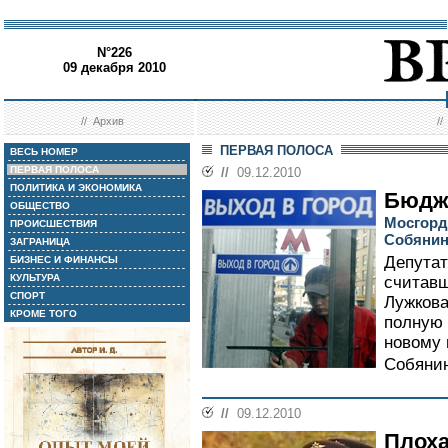
N°226
09 декабря 2010
//
Архив
/
ПЕРВАЯ ПОЛОСА
ВЕСЬ НОМЕР
ПЕРВАЯ ПОЛОСА
//
09.12.2010
ПОЛИТИКА И ЭКОНОМИКА
Бюдж
ОБЩЕСТВО
Мосгорд
ПРОИСШЕСТВИЯ
Собянин
ЗАГРАНИЦА
Депутат
БИЗНЕС И ФИНАНСЫ
КУЛЬТУРА
считав
СПОРТ
Лужкова
КРОМЕ ТОГО
полную 
новому 
Собянин
//
09.12.2010
Плоха