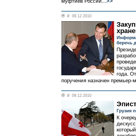
>>
муфтиев России...
//
09.12.2010
Закуп
хране
Информа
беречь д
Презид
разрабо
проведе
государ
года. О
поручения назначен премьер-м
//
09.12.2010
Эпист
Грузия 
К очере
дискусс
который
декабря