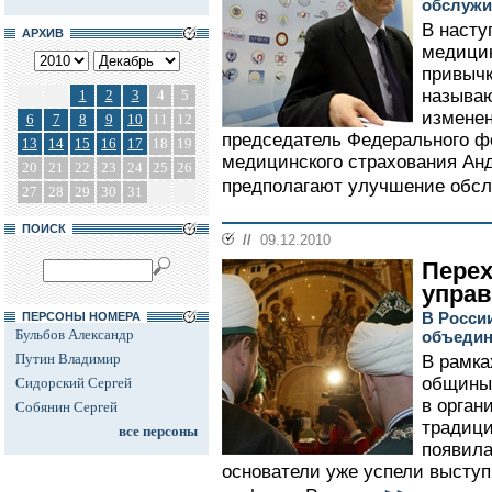
обслужи
В наст
АРХИВ
медицин
привычк
называю
1
2
3
4
5
изменен
6
7
8
9
10
11
12
председатель Федерального ф
13
14
15
16
17
18
19
медицинского страхования Ан
20
21
22
23
24
25
26
предполагают улучшение обсл
27
28
29
30
31
ПОИСК
//
09.12.2010
Перех
упра
В Росси
ПЕРСОНЫ НОМЕРА
Бульбов Александр
объедин
Путин Владимир
В рамка
общины 
Сидорский Сергей
в орган
Собянин Сергей
традици
все персоны
появила
основатели уже успели выступ