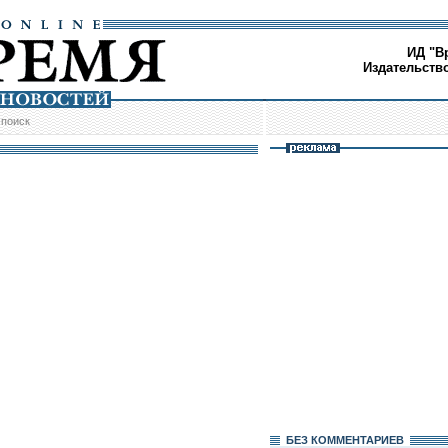
ИД "В
Издательств
/
поиск
БЕЗ КОМMЕНТАРИЕВ