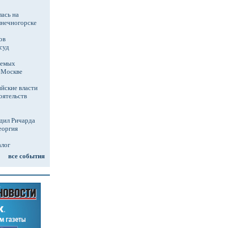
ась на
лнечногорске
ов
суд
аемых
в Москве
йские власти
оятельств
дил Ричарда
еоргия
алог
все события