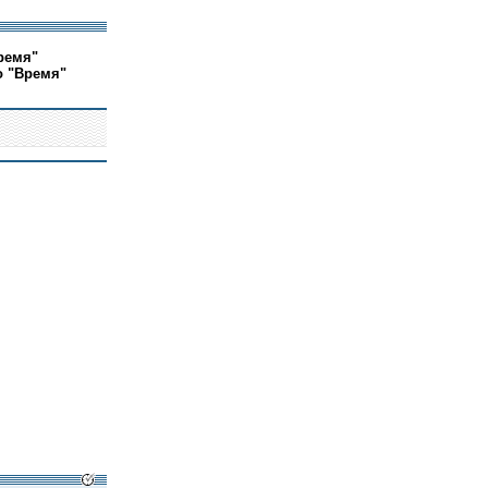
ремя"
о "Время"