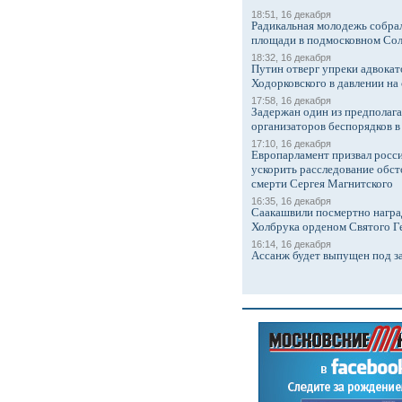
18:51, 16 декабря
Радикальная молодежь собрал
площади в подмосковном Со
18:32, 16 декабря
Путин отверг упреки адвокат
Ходорковского в давлении на 
17:58, 16 декабря
Задержан один из предполаг
организаторов беспорядков 
17:10, 16 декабря
Европарламент призвал росси
ускорить расследование обст
смерти Сергея Магнитского
16:35, 16 декабря
Саакашвили посмертно награ
Холбрука орденом Святого Г
16:14, 16 декабря
Ассанж будет выпущен под з