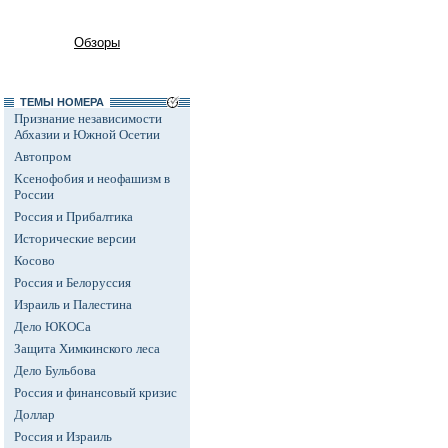
Обзоры
ТЕМЫ НОМЕРА
Признание независимости
Абхазии и Южной Осетии
Автопром
Ксенофобия и неофашизм в
России
Россия и Прибалтика
Исторические версии
Косово
Россия и Белоруссия
Израиль и Палестина
Дело ЮКОСа
Защита Химкинского леса
Дело Бульбова
Россия и финансовый кризис
Доллар
Россия и Израиль