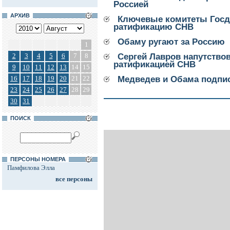
Россией
АРХИВ
Ключевые комитеты Госд
ратификацию СНВ
Обаму ругают за Россию
1
2
3
4
5
6
7
8
Сергей Лавров напутство
ратификацией СНВ
9
10
11
12
13
14
15
16
17
18
19
20
21
22
Медведев и Обама подпи
23
24
25
26
27
28
29
30
31
ПОИСК
ПЕРСОНЫ НОМЕРА
Памфилова Элла
все персоны