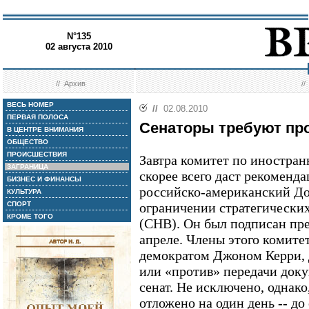
N°135
02 августа 2010
//
Архив
/
ВЕСЬ НОМЕР
//
02.08.2010
ПЕРВАЯ ПОЛОСА
Сенаторы требуют пр
В ЦЕНТРЕ ВНИМАНИЯ
ОБЩЕСТВО
ПРОИСШЕСТВИЯ
Завтра комитет по иностра
ЗАГРАНИЦА
скорее всего даст рекоменд
БИЗНЕС И ФИНАНСЫ
российско-американский До
КУЛЬТУРА
СПОРТ
ограничении стратегически
КРОМЕ ТОГО
(СНВ). Он был подписан пре
апреле. Члены этого комитет
демократом Джоном Керри, 
или «против» передачи док
сенат. Не исключено, однако
отложено на один день -- до