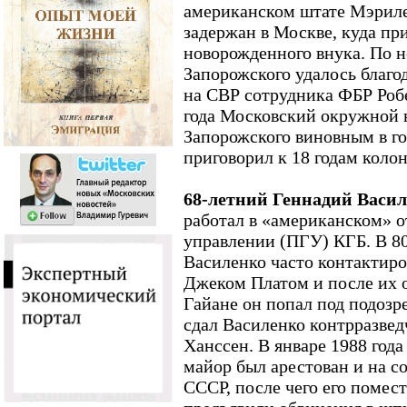
американском штате Мэрилен
задержан в Москве, куда при
новорожденного внука. По 
Запорожского удалось благ
на СВР сотрудника ФБР Роб
года Московский окружной 
Запорожского виновным в г
приговорил к 18 годам коло
68-летний Геннадий Васи
работал в «американском» от
управлении (ПГУ) КГБ. В 80
Василенко часто контактир
Джеком Платом и после их о
Гайане он попал под подозр
сдал Василенко контрразвед
Ханссен. В январе 1988 года 
майор был арестован и на со
СССР, после чего его помес