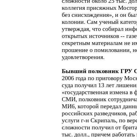
сложности около 25 тыс. дол
коллегия присяжных Мосгор
без снисхождения», и он был
колонии. Сам ученый катего
утверждая, что собирал ин
открытых источников -- газе
секретным материалам не им
прошение о помиловании, но
удовлетворения.
Бывший полковник ГРУ С
2006 года по приговору Мос
суда получил 13 лет лишени
«государственная измена в
СМИ, полковник сотруднича
MИ6, которой передал данны
российских разведчиков, ра
услуги г-н Скрипаль, по вер
сложности получил от брит
тыс. долл., причем работат