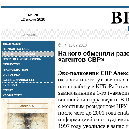
N°120
12 июля 2010
//
Архив
/
ВЕСЬ НОМЕР
//
12.07.2010
ПЕРВАЯ ПОЛОСА
На кого обменяли ра
В ЦЕНТРЕ ВНИМАНИЯ
«агентов СВР»
ПОЛИТИКА И ЭКОНОМИКА
ОБЩЕСТВО
ПРОИСШЕСТВИЯ
Экс-полковник СВР Алекс
ЗАГРАНИЦА
окончил институт военных п
БИЗНЕС И ФИНАНСЫ
начал работу в КГБ. Работа
КУЛЬТУРА
СПОРТ
замначальника 1-го («амери
КРОМЕ ТОГО
внешней контрразведки. В 1
с местным резидентом ЦРУ 
после чего до 2001 года сн
информацией о сотрудниках 
1997 году уволился в запас 