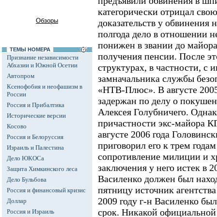
предъявили обвинения в шп
категорически отрицал свою
Обзоры
доказательств у обвинения 
полгода дело в отношении н
понижен в звании до майора
ТЕМЫ НОМЕРА
получения пенсии. После эт
Признание независимости
Абхазии и Южной Осетии
структурах, в частности, с 
Автопром
замначальника службы безо
Ксенофобия и неофашизм в
«НТВ-Плюс». В августе 2005
России
задержан по делу о покушен
Россия и Прибалтика
Алексея Голубничего. Однако
Исторические версии
причастности экс-майора К
Косово
августе 2006 года Головинс
Россия и Белоруссия
приговорил его к трем года
Израиль и Палестина
сопротивление милиции и х
Дело ЮКОСа
заключения у него истек в 20
Защита Химкинского леса
Василенко должен был наход
Дело Бульбова
пятницу источник агентств
Россия и финансовый кризис
2009 году г-н Василенко бы
Доллар
срок. Никакой официально
Россия и Израиль