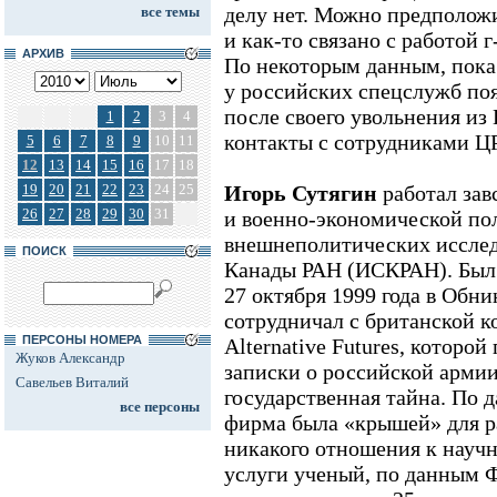
делу нет. Можно предположи
все темы
и как-то связано с работой 
АРХИВ
По некоторым данным, пока 
у российских спецслужб по
после своего увольнения из
1
2
3
4
контакты с сотрудниками Ц
5
6
7
8
9
10
11
12
13
14
15
16
17
18
19
20
21
22
23
24
25
Игорь Сутягин
работал зав
26
27
28
29
30
31
и военно-экономической по
внешнеполитических иссле
ПОИСК
Канады РАН (ИСКРАН). Был
27 октября 1999 года в Обни
сотрудничал с британской 
ПЕРСОНЫ НОМЕРА
Alternative Futures, которо
Жуков Александр
записки о российской армии
Савельев Виталий
государственная тайна. По 
все персоны
фирма была «крышей» для р
никакого отношения к научн
услуги ученый, по данным 