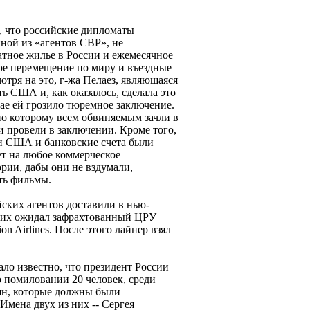
ь, что российские дипломаты
ной из «агентов СВР», не
тное жилье в России и ежемесячное
ное перемещение по миру и въездные
отря на это, г-жа Пелаез, являющаяся
ть США и, как оказалось, сделала это
ае ей грозило тюремное заключение.
но которому всем обвиняемым зачли в
ни провели в заключении. Кроме того,
ии США и банковские счета были
т на любое коммерческое
рии, дабы они не вздумали,
ть фильмы.
йских агентов доставили в нью-
е их ожидал зафрахтованный ЦРУ
n Airlines. После этого лайнер взял
ало известно, что президент России
 помиловании 20 человек, среди
иян, которые должны были
Имена двух из них -- Сергея