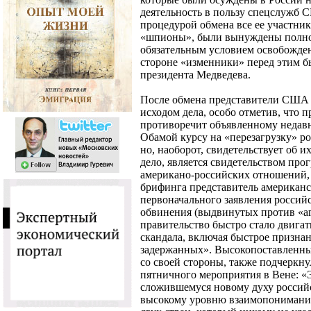
деятельность в пользу спецслужб
процедурой обмена все ее участники
«шпионы», были вынуждены полнос
обязательным условием освобожде
стороне «изменники» перед этим 
президента Медведева.
После обмена представители США 
исходом дела, особо отметив, что 
противоречит объявленному недав
Обамой курсу на «перезагрузку» р
но, наоборот, свидетельствует об и
дело, является свидетельством прог
американо-российских отношений, -
брифинга представитель американс
первоначального заявления росси
обвинения (выдвинутых против «аг
правительство быстро стало двига
скандала, включая быстрое призна
задержанных». Высокопоставленны
со своей стороны, также подчеркн
пятничного мероприятия в Вене: «
сложившемуся новому духу россий
высокому уровню взаимопонимания