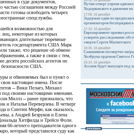
18:32, 16 декабря
ашенных в суде документов,
Путин отверг упреки адвокат
ло частью соглашения между Россией
Ходорковского в давлении на 
асти готовы освободить четырех
17:58, 16 декабря
 иностранные спецслужбы.
Задержан один из предполаг
организаторов беспорядков 
вшейся возможностью для
17:10, 16 декабря
Европарламент призвал росси
 лиц, некоторые из которых
ускорить расследование обст
тбывающих длительные тюремные
смерти Сергея Магнитского
тавитель госдепартамента США Марк
16:35, 16 декабря
или также, что решение об обмене
Саакашвили посмертно награ
ражениям, а также в связи с тем,
Холбрука орденом Святого Г
ие десяти российских агентов не
16:14, 16 декабря
Ассанж будет выпущен под з
й безопасности США.
уры и обвиняемых был и пункт о
ь свои настоящие имена. После
гентов -- Вики Пелаез, Михаил
и под своими настоящими именами.
сия Миллз -- ранее признались, что
ик и Наталья Переверзева. В четверг
рда и Синтии Мерфи, как оказалось,
евы, а Андрей Безруков и Елена
ональда Хитфилда и Трейси Фоли.
имя 66-летнего преподавателя одного
аро, который представился суду как