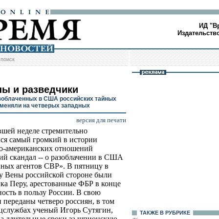
ИД "В
Издательств
/
поиск
ы и разведчики
зоблаченных в США российских тайных
бменяли на четверых западных
версия для печати
шей неделе стремительно
ся самый громкий в истории
о-американских отношений
й скандал -- о разоблачении в США
йных агентов СВР». В пятницу в
у Вены российской стороне были
нка Перу, арестованные ФБР в конце
ость в пользу России. В свою
переданы четверо россиян, в том
ецслужбах ученый Игорь Сутягин,
ТАКЖЕ В РУБРИКЕ
на длительные сроки за шпионскую