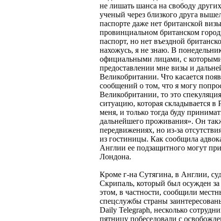
не лишать шанса на свободу других
ученый через близкого друга вышел 
паспорте даже нет британской визы
провинциальном британском городк
паспорт, но нет въездной британск
нахожусь, я не знаю. В понедельни
официальными лицами, с которыми 
предоставлении мне визы и дальн
Великобритании. Что касается по
сообщений о том, что я могу попр
Великобритании, то это спекуляция.
ситуацию, которая складывается в
меня, и только тогда буду принимат
дальнейшего проживания». Он также
передвижениях, но из-за отсутствия
из гостиницы. Как сообщила адвока
Англии ее подзащитного могут при
Лондона.
Кроме г-на Сутягина, в Англии, суд
Скрипаль, который был осужден за 
этом, в частности, сообщили мест
спецслужбы страны заинтересованы
Daily Telegraph, несколько сотруд
пятницу побеседовали с освобожд