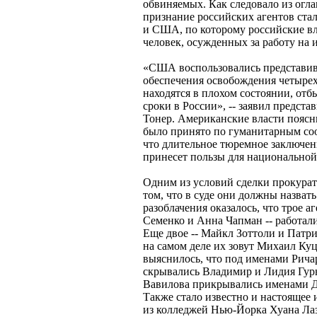
обвиняемых. Как следовало из огл
признание российских агентов ста
и США, по которому российские вл
человек, осужденных за работу на
«США воспользовались представи
обеспечения освобождения четырех
находятся в плохом состоянии, о
сроки в России», -- заявил предс
Тонер. Американские власти поясн
было принято по гуманитарным сооб
что длительное тюремное заключен
принесет пользы для национально
Одним из условий сделки прокурат
том, что в суде они должны назват
разоблачения оказалось, что трое а
Семенко и Анна Чапман -- работал
Еще двое -- Майкл Зоттоли и Патри
на самом деле их зовут Михаил Куц
выяснилось, что под именами Рича
скрывались Владимир и Лидия Гурь
Вавилова прикрывались именами Д
Также стало известно и настоящее 
из колледжей Нью-Йорка Хуана Лаз