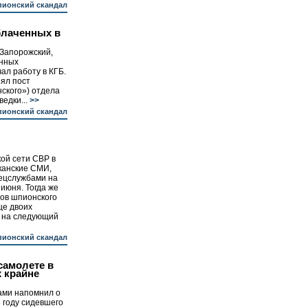
ионский скандал
блаченных в
 Запорожский,
енных
чал работу в КГБ.
ял пост
нского») отдела
едки...
>>
ионский скандал
ой сети СВР в
канские СМИ,
ецслужбами на
июня. Тогда же
ов шпионского
ще двоих
 на следующий
ионский скандал
самолете в
 крайне
ми напомнил о
6 году сидевшего