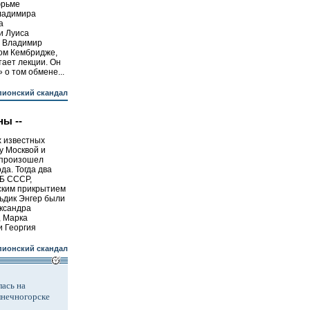
юрьме
ладимира
а
и Луиса
й Владимир
ом Кембридже,
тает лекции. Он
 о том обмене...
ионский скандал
ы --
х известных
у Москвой и
 произошел
да. Тогда два
ГБ СССР,
ским прикрытием
ьдик Энгер были
ксандра
, Марка
 Георгия
ионский скандал
ась на
лнечногорске