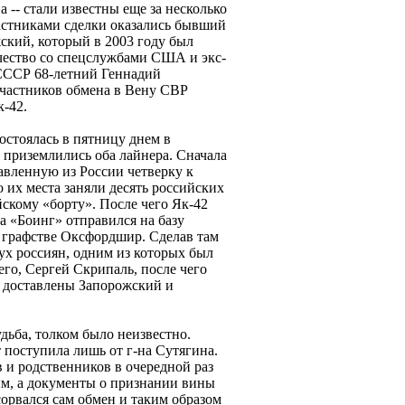
 -- стали известны еще за несколько
астниками сделки оказались бывший
кий, который в 2003 году был
ичество со спецслужбами США и экс-
СССР 68-летний Геннадий
участников обмена в Вену СВР
-42.
остоялась в пятницу днем в
 приземлились оба лайнера. Сначала
авленную из России четверку к
о их места заняли десять российских
йскому «борту». После чего Як-42
 а «Боинг» отправился на базу
 графстве Оксфордшир. Сделав там
ух россиян, одним из которых был
его, Сергей Скрипаль, после чего
и доставлены Запорожский и
дьба, толком было неизвестно.
 поступила лишь от г-на Сутягина.
 и родственников в очередной раз
ым, а документы о признании вины
сорвался сам обмен и таким образом