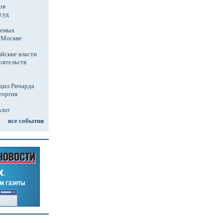
ов
суд
аемых
в Москве
йские власти
оятельств
дил Ричарда
еоргия
алог
все события