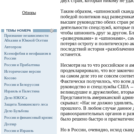
двух стран, который никому не удас
Таким образом, «шпионский сканда
Обзоры
победой политиков над разведчикам
высшее руководство обеих стран р
деятельности спецслужб, которые п
ТЕМЫ НОМЕРА
чтобы шпионить друг за другом. Б
Признание независимости
«разведчиками» и «шпионами», сам
Абхазии и Южной Осетии
потерял остроту и политическую ак
Автопром
последствий история «разоблачения
Ксенофобия и неофашизм в
останется.
России
Россия и Прибалтика
Несмотря на то что российское и а
продекларировало, что все законч
Исторические версии
на самом деле это не совсем соотве
Косово
Фактически получилось, что всем 
Россия и Белоруссия
руководство и спецслужбы США --
Израиль и Палестина
великодушие и дружелюбие, вторые
Представитель американской админи
Дело ЮКОСа
скрывал: «Нас не должно удивлять
Защита Химкинского леса
прошлого. В любом случае данное 
Дело Бульбова
правоохранительных органов и разв
Россия и финансовый кризис
было решено быстро и прагматично
Доллар
Но в России, очевидно, исход скан
Россия и Израиль