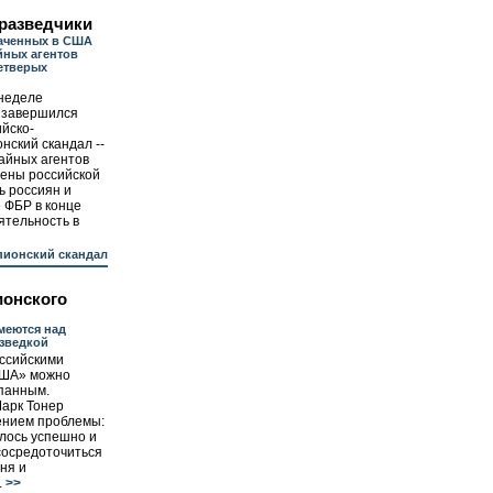
разведчики
лаченных в США
йных агентов
етверых
неделе
 завершился
ийско-
ский скандал --
айных агентов
Вены российской
ь россиян и
 ФБР в конце
ятельность в
ионский скандал
ионского
меются над
зведкой
оссийскими
США» можно
рпанным.
арк Тонер
ением проблемы:
лось успешно и
сосредоточиться
ня и
.
>>