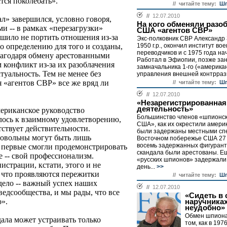
тся поколебать».
// читайте тему:
Шп
//
12.07.2010
л» завершился, условно говоря,
На кого обменяли разо
и -- в рамках «перезагрузки»
США «агентов СВР»
ешило не портить отношения из-за
Экс-полковник СВР Александр
1950 г.р., окончил институт во
о определению для того и созданы,
переводчиков и с 1975 года на
лагодаря обмену арестованными
Работал в Эфиопии, позже зан
 конфликт из-за их разоблачения
замначальника 1-го («америка
туальность. Тем не менее без
управления внешней контрразв
 «агентов СВР» все же вряд ли
// читайте тему:
Шп
//
12.07.2010
«Незарегистрированная
деятельность»
мериканское руководство
Большинство членов «шпионск
илось к взаимному удовлетворению,
США», как их окрестили амери
тствует действительности.
были задержаны местными сп
довольны могут быть лишь
Восточном побережье США 27 
восемь задержанных фигурант
 первые смогли продемонстрировать
скандала были арестованы. Е
 -- свой профессионализм.
«русских шпионов» задержали
страции, кстати, этого и не
день...
>>
, что проявляются пережитки
// читайте тему:
Шп
дело -- важный успех наших
//
12.07.2010
едсообщества, и мы рады, что все
«Сидеть в 
».
наручниках
неудобно»
Обмен шпиона
дала может устраивать только
том, как в 197