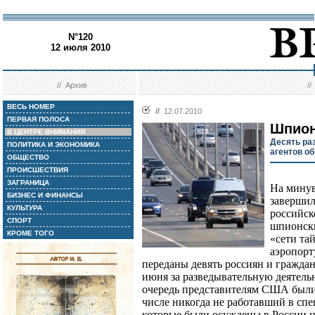
N°120
12 июля 2010
//
Архив
/
ВЕСЬ НОМЕР
//
12.07.2010
ПЕРВАЯ ПОЛОСА
Шпион
В ЦЕНТРЕ ВНИМАНИЯ
Десять ра
ПОЛИТИКА И ЭКОНОМИКА
агентов о
ОБЩЕСТВО
ПРОИСШЕСТВИЯ
ЗАГРАНИЦА
На минув
БИЗНЕС И ФИНАНСЫ
завершил
КУЛЬТУРА
российск
СПОРТ
шпионски
КРОМЕ ТОГО
«сети та
аэропорт
переданы девять россиян и гражда
июня за разведывательную деятельн
очередь представителям США были 
числе никогда не работавший в сп
которые были осуждены в России 