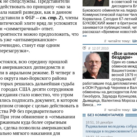
ак не спецслужбы. Представители
в советской т
диссидента В
ействовать по принципу «око за
Буковского обменяли на лидер
вала нашей разведки, как в данном
Коммунистической партии Чил
редставили в ФБР --
см. стр. 2
), члены
Корвалана. Сегодня 67-летни
итической элите вряд ли успокоятся
БУКОВСКИЙ живет в британск
занимается публицистикой, чи
дан «симметричный» ответ.
рассказал «Времени новостей»
ероятности можно предположить, что
>>
ть уже «антиамериканские»
// читайте тему:
Шп
 очевидно, станут еще одним
//
12.07.2010
перезагрузки».
«Все шпион
бездари»
стоялся, всю середину прошлой
Один из самы
обменов межд
и американских дипведомств и
Вашингтоном
ли в авральном режиме. В четверг в
весной 1979 го
о округа нью-йоркского района
сотрудника К
торых решалась дальнейшая судьба
работавшие под дипломатиче
в ООН Рудольф Черняев и Вал
х городах США десяти сотрудников
обменены на диссидентов Але
аседания стало известно, что утром
Гинзбурга, Эдуарда Кузнецова
ились подписать документ, в котором
Дымщица, Валентина Мороза и
Винса...
>>
упном сговоре с целью действовать в
// читайте тему:
Шп
ства РФ без предварительного
БЕЗ КОМMЕНТАРИЕВ
При этом обвинение в «отмывании
ержанным куда более серьезным
18:51, 16 декабря
Радикальная молодежь собрал
о, сделка позволила американской
площади в подмосковном Со
ально мягкого наказания для