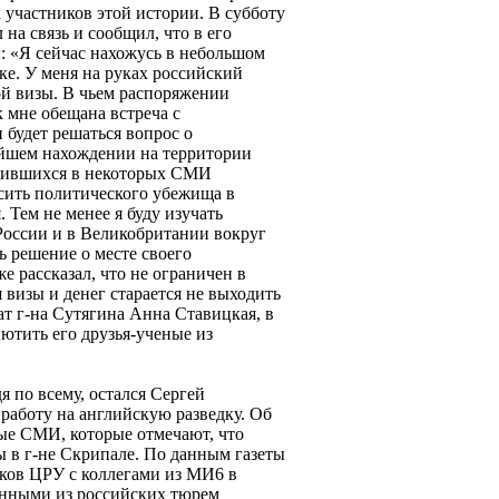
 участников этой истории. В субботу
на связь и сообщил, что в его
: «Я сейчас нахожусь в небольшом
е. У меня на руках российский
ой визы. В чьем распоряжении
к мне обещана встреча с
будет решаться вопрос о
ейшем нахождении на территории
явившихся в некоторых СМИ
осить политического убежища в
 Тем не менее я буду изучать
 России и в Великобритании вокруг
ь решение о месте своего
 рассказал, что не ограничен в
 визы и денег старается не выходить
т г-на Сутягина Анна Ставицкая, в
ютить его друзья-ученые из
я по всему, остался Сергей
работу на английскую разведку. Об
ные СМИ, которые отмечают, что
 в г-не Скрипале. По данным газеты
ников ЦРУ с коллегами из МИ6 в
енными из российских тюрем