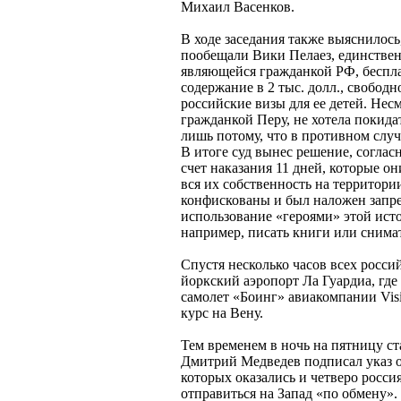
Михаил Васенков.
В ходе заседания также выяснилос
пообещали Вики Пелаез, единствен
являющейся гражданкой РФ, беспла
содержание в 2 тыс. долл., свобод
российские визы для ее детей. Несм
гражданкой Перу, не хотела покида
лишь потому, что в противном случ
В итоге суд вынес решение, соглас
счет наказания 11 дней, которые о
вся их собственность на территор
конфискованы и был наложен запре
использование «героями» этой исто
например, писать книги или снима
Спустя несколько часов всех росси
йоркский аэропорт Ла Гуардиа, гд
самолет «Боинг» авиакомпании Visio
курс на Вену.
Тем временем в ночь на пятницу ст
Дмитрий Медведев подписал указ о
которых оказались и четверо росс
отправиться на Запад «по обмену». 