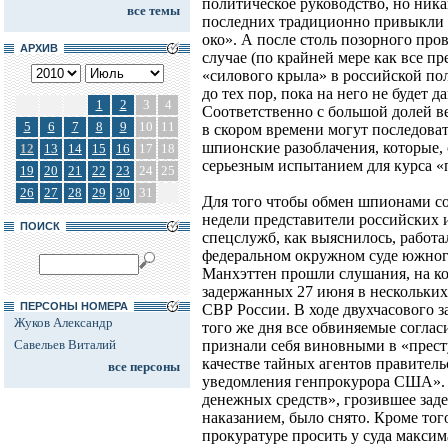
политическое руководство, но ник
все темы
последних традиционно привыкли д
око». А после столь позорного про
АРХИВ
случае (по крайней мере как все п
«силового крыла» в российской пол
до тех пор, пока на него не будет 
1
2
3
4
Соответственно с большой долей в
5
6
7
8
9
10
11
в скором времени могут последова
шпионские разоблачения, которые,
12
13
14
15
16
17
18
серьезным испытанием для курса «
19
20
21
22
23
24
25
26
27
28
29
30
31
Для того чтобы обмен шпионами со
недели представители российских 
ПОИСК
спецслужб, как выяснилось, работа
федеральном окружном суде южног
Манхэттен прошли слушания, на ко
задержанных 27 июня в нескольки
ПЕРСОНЫ НОМЕРА
СВР России. В ходе двухчасового з
Жуков Александр
того же дня все обвиняемые соглас
Савельев Виталий
признали себя виновными в «прест
качестве тайных агентов правитель
все персоны
уведомления генпрокурора США». 
денежных средств», грозившее зад
наказанием, было снято. Кроме тог
прокуратуре просить у суда максим