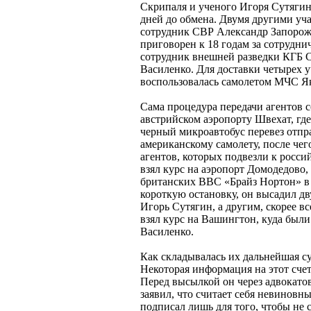
Скрипаля и ученого Игоря Сутягина
дней до обмена. Двумя другими уч
сотрудник СВР Александр Запорожс
приговорен к 18 годам за сотрудн
сотрудник внешней разведки КГБ 
Василенко. Для доставки четырех 
воспользовалась самолетом МЧС Як
Сама процедура передачи агентов с
австрийском аэропорту Швехат, где
черный микроавтобус перевез отпр
американскому самолету, после чег
агентов, которых подвезли к росси
взял курс на аэропорт Домодедово,
британских ВВС «Брайз Нортон» в
короткую остановку, он высадил дв
Игорь Сутягин, а другим, скорее вс
взял курс на Вашингтон, куда был
Василенко.
Как складывалась их дальнейшая су
Некоторая информация на этот счет
Перед высылкой он через адвокатов
заявил, что считает себя невиновн
подписал лишь для того, чтобы не 