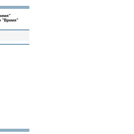
ремя"
о "Время"