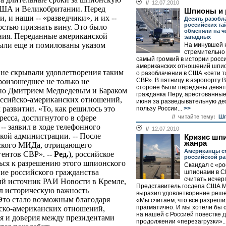
//
12.07.2010
 США и Великобритании. Перед
Шпионы и 
, и наши -- «разведчики», и их --
Десять разоб
российских та
тью признать вину. Это было
обменяли на ч
ния. Переданные американской
западных
были еще и помилованы указом
На минувшей 
стремительно
самый громкий в истории росс
американских отношений шпион
не скрывали удовлетворения таким
о разоблачении в США «сети т
СВР». В пятницу в аэропорту 
произошедшее не только не
стороне были переданы девят
но Дмитрием Медведевым и Бараком
гражданка Перу, арестованные
оссийско-американских отношений,
июня за разведывательную де
х развитии. «То, как решилось это
пользу России...
>>
// читайте тему:
Шп
ресса, достигнутого в сфере
- заявил в ходе телефонного
//
12.07.2010
кой администрации. -- После
Кризис шп
жанра
йского МИДа, отрицающего
Американцы с
ентов СВР». --
Ред.
), российское
российской ра
ться к разрешению этого шпионского
Скандал с «р
ние российского гражданства
шпионами в 
считать исче
й источник РАИ Новости в Кремле,
Представитель госдепа США М
ул историческую важность
выразил удовлетворение реш
Это стало возможным благодаря
«Мы считаем, что все разреши
прагматично. И мы хотели бы 
ско-американских отношений,
на нашей с Россией повестке д
 и доверия между президентами
продолжении «перезагрузки»..