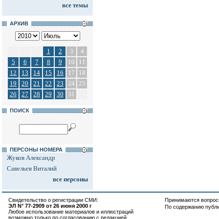
все темы
АРХИВ
1
2
3
4
5
6
7
8
9
10
11
12
13
14
15
16
17
18
19
20
21
22
23
24
25
26
27
28
29
30
31
ПОИСК
ПЕРСОНЫ НОМЕРА
Жуков Александр
Савельев Виталий
все персоны
Свидетельство о регистрации СМИ:
Принимаются вопросы
ЭЛ N° 77-2909 от 26 июня 2000 г
По содержанию публ
Любое использование материалов и иллюстраций
возможно только по согласованию с редакцией