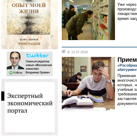
Уже через
производс
лекарстве
время зак
//
12.07.2010
Прием
«Рособрна
абитуриен
Приемная 
многочисл
которых, 
учебные з
требовани
заставляя
документов