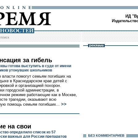
ИД "В
Издательств
/
поиск
нсация за гибель
квы готова выступить в суде от имени
иков утонувших школьников
 власти помогут семьям погибших на
дыхе в Краснодарском крае детей с
ировкой и организацией похорон.
ки городской администрации, в
очном режиме работающие как в Москве,
месте трагедии, оказывают всю
>>
ую помощь семьям погибших...
ие на свои
ство определило список из 57
БЕЗ КОМMЕНТАРИЕВ
ески важных для России препаратов