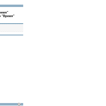
ремя"
о "Время"