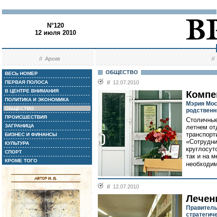
N°120
12 июля 2010
//
Архив
/
ОБЩЕСТВО
ВЕСЬ НОМЕР
ПЕРВАЯ ПОЛОСА
//
12.07.2010
В ЦЕНТРЕ ВНИМАНИЯ
Компе
ПОЛИТИКА И ЭКОНОМИКА
Мэрия Мос
ОБЩЕСТВО
родственн
ПРОИСШЕСТВИЯ
Столичные
ЗАГРАНИЦА
летнем от
транспорт
БИЗНЕС И ФИНАНСЫ
«Сотрудни
КУЛЬТУРА
круглосут
СПОРТ
так и на 
КРОМЕ ТОГО
необходим
//
12.07.2010
Лечен
Правитель
стратегич