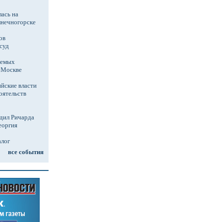
ась на
лнечногорске
ов
суд
аемых
в Москве
йские власти
оятельств
дил Ричарда
еоргия
алог
все события