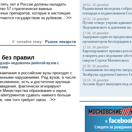
 пять лет в России должны наладить
18:51, 16 декабря
Радикальная молодежь собрал
тво 57 стратегически важных
нных препаратов, которые в настоящее
площади в подмосковном Со
>>
упаются государством за рубежом...
18:32, 16 декабря
Путин отверг упреки адвокат
Ходорковского в давлении на 
17:58, 16 декабря
Задержан один из предполаг
организаторов беспорядков 
// читайте тему:
Рынок лекарств
17:10, 16 декабря
Европарламент призвал росси
ускорить расследование обст
 без правил
смерти Сергея Магнитского
дзор» недоволен работой вузов с
16:35, 16 декабря
тами
Саакашвили посмертно награ
кампания в российские вузы проходит с
Холбрука орденом Святого Г
енными нарушениями. Ряд вузов, в числе
16:14, 16 декабря
несомненно, есть и достаточно крупные
Ассанж будет выпущен под з
аведения, фактически игнорируют
я Министерства образования и науки,
 абитуриентов сдавать намного больше
>>
, чем того требует закон...