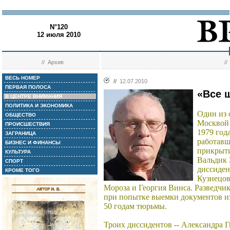
N°120
12 июля 2010
//
Архив
/
ВЕСЬ НОМЕР
//
12.07.2010
ПЕРВАЯ ПОЛОСА
«Все 
В ЦЕНТРЕ ВНИМАНИЯ
ПОЛИТИКА И ЭКОНОМИКА
Один из 
ОБЩЕСТВО
Москвой
ПРОИСШЕСТВИЯ
1979 год
ЗАГРАНИЦА
работавш
БИЗНЕС И ФИНАНСЫ
прикрыти
КУЛЬТУРА
Вальдик 
СПОРТ
диссиден
КРОМЕ ТОГО
Кузнецов
Мороза и Георгия Винса. Разведчи
при попытке выемки документов из
50 годам тюрьмы.
Троих диссидентов -- Александра 