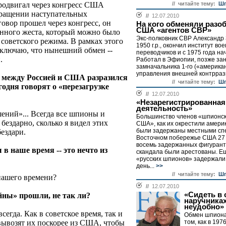
одвигал через конгресс США
// читайте тему:
Шп
кращении наступательных
//
12.07.2010
овор прошел через конгресс, он
На кого обменяли разо
США «агентов СВР»
анного жеста, который можно было
Экс-полковник СВР Александр
советского режима. В рамках этого
1950 г.р., окончил институт во
сключаю, что нынешний обмен --
переводчиков и с 1975 года на
.
Работал в Эфиопии, позже зан
замначальника 1-го («америка
управления внешней контрразв
 между Россией и США разразился
// читайте тему:
Шп
годня говорят о «перезагрузке
//
12.07.2010
«Незарегистрированная
деятельность»
шений»... Всегда все шпионы и
Большинство членов «шпионск
бездарно, сколько я видел этих
США», как их окрестили амери
были задержаны местными сп
бездари.
Восточном побережье США 27 
восемь задержанных фигурант
 в наше время -- это нечто из
скандала были арестованы. Е
«русских шпионов» задержали
день...
>>
// читайте тему:
Шп
 нашего времени?
//
12.07.2010
«Сидеть в 
ойны» прошли, не так ли?
наручниках
неудобно»
сегда. Как в советское время, так и
Обмен шпиона
 вывозят их поскорее из США, чтобы
том, как в 197