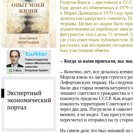
Георгия Винса -- арестовали в ССС
Еще двоих из обмененных в 1979 г
и Марка Дымщица в 1970 году приг
захвата пассажирского самолета. П
тюрьмы. Целью их акции было при
ограничениям на еврейскую эмигр
фигурантов этого дела 71-летний
где стал известным публицистом. 
рассказал, как воспринял сегодня
был участником обмена.
-- Когда за вами приехали, вы зна
-- Конечно, нет, все делалось втем
Мороза взяли из лагеря строгого ре
Лефортовскую тюрьму. На следующи
были два старца номенклатурного в
лишают советского гражданства и ч
покинуть пределы СССР. Как водитс
покинуть территорию Советского Со
через два дня. Погрузили в самоле
меняли, я не видел. Там присутств
пересчитал и отправил на ту сторон
На самом деле это был никакой не