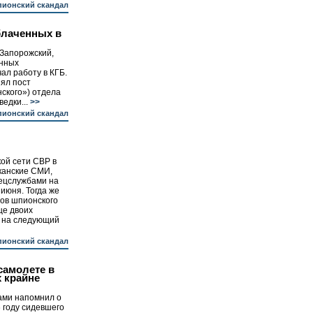
ионский скандал
блаченных в
 Запорожский,
енных
чал работу в КГБ.
ял пост
нского») отдела
едки...
>>
ионский скандал
ой сети СВР в
канские СМИ,
ецслужбами на
июня. Тогда же
ов шпионского
ще двоих
 на следующий
ионский скандал
самолете в
 крайне
ми напомнил о
6 году сидевшего