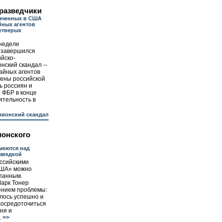
разведчики
лаченных в США
йных агентов
етверых
неделе
 завершился
ийско-
ский скандал --
айных агентов
Вены российской
ь россиян и
 ФБР в конце
ятельность в
ионский скандал
ионского
меются над
зведкой
оссийскими
США» можно
рпанным.
арк Тонер
ением проблемы:
лось успешно и
сосредоточиться
ня и
.
>>