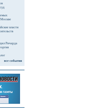
ов
суд
аемых
в Москве
йские власти
оятельств
дил Ричарда
еоргия
алог
все события