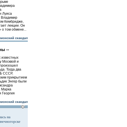
юрьме
ладимира
а
и Луиса
й Владимир
ом Кембридже,
тает лекции. Он
 о том обмене...
ионский скандал
ы --
х известных
у Москвой и
 произошел
да. Тогда два
ГБ СССР,
ским прикрытием
ьдик Энгер были
ксандра
, Марка
 Георгия
ионский скандал
ась на
лнечногорске