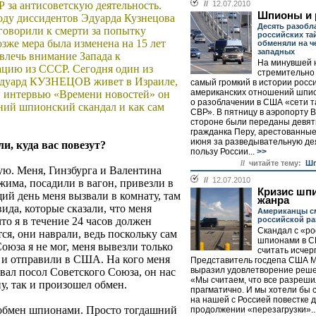
Р за антисоветскую деятельность.
//
12.07.2010
Шпионы и 
оду диссидентов Эдуарда Кузнецова
Десять разоб
оворили к смерти за попытку
российских та
озже мера была изменена на 15 лет
обменяли на ч
западных
влечь внимание Запада к
На минувшей 
ацию из СССР. Сегодня один из
стремительно
 Эдуард КУЗНЕЦОВ живет в Израиле,
самый громкий в истории росс
американских отношений шпион
В интервью «Времени новостей» он
о разоблачении в США «сети т
шний шпионский скандал и как сам
СВР». В пятницу в аэропорту 
стороне были переданы девят
гражданка Перу, арестованные
июня за разведывательную де
ли, куда вас повезут?
пользу России...
>>
// читайте тему:
Шп
ную. Меня, Гинзбурга и Валентина
//
12.07.2010
жима, посадили в вагон, привезли в
Кризис шп
й день меня вызвали в комнату, там
жанра
ида, которые сказали, что меня
Американцы с
то я в течение 24 часов должен
российской ра
Скандал с «р
я, они наврали, ведь поскольку сам
шпионами в 
юза я не мог, меня вывезли только
считать исче
т и отправили в США. На кого меня
Представитель госдепа США М
выразил удовлетворение реш
овал посол Советского Союза, он нас
«Мы считаем, что все разреши
у, так и произошел обмен.
прагматично. И мы хотели бы 
на нашей с Россией повестке д
 обмен шпионами. Просто тогдашний
продолжении «перезагрузки»..