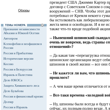
президент США Джимми Картер пр
договор с Советским Союзом о со
Обзоры
вооружений -- СНВ. Чтобы этот дог
потребовал от Кремля некоего гум
бы истолковать как либерализацию 
жеста меня и освободили. И я не и
ТЕМЫ НОМЕРА
также что-то вроде подобной акции
Признание независимости
Абхазии и Южной Осетии
-- Нынешний шпионский скандал
Автопром
очень не вовремя, ведь страны се
Ксенофобия и неофашизм в
отношений»?
России
Россия и Прибалтика
-- Да какая там «перезагрузка отно
Исторические версии
шпионские организации ведут себя 
Косово
шпионов в своей жизни -- все они 
Россия и Белоруссия
-
- Не кажется ли вам, что шпионы
Израиль и Палестина
прошлого?
Дело ЮКОСа
Защита Химкинского леса
-- А чем ваше время отличается от
Дело Бульбова
-- Все-таки времена «холодной в
Россия и финансовый кризис
Доллар
-- Ну, шпионы были всегда и будут в
Россия и Израиль
сейчас, их полным-полно везде. А