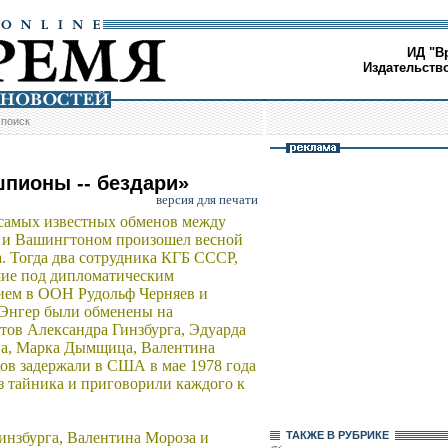
ИД "В
Издательств
/
поиск
шпионы -- бездари»
версия для печати
самых известных обменов между
 и Вашингтоном произошел весной
а. Тогда два сотрудника КГБ СССР,
ие под дипломатическим
ем в ООН Рудольф Черняев и
Энгер были обменены на
тов Александра Гинзбурга, Эдуарда
а, Марка Дымщица, Валентина
ков задержали в США в мае 1978 года
 тайника и приговорили каждого к
Гинзбурга, Валентина Мороза и
ТАКЖЕ В РУБРИКЕ