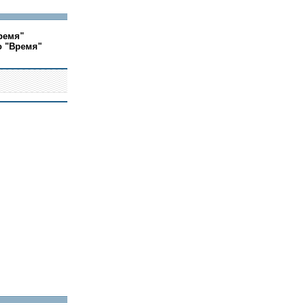
ремя"
о "Время"