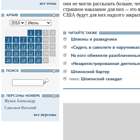
все темы
они не могли рассказать больше, ч
страшное наказание для них -- это 
США будут для них надолго закры
АРХИВ
1
2
3
4
ЧИТАЙТЕ ТАКЖЕ
Шпионы и разведчики
5
6
7
8
9
10
11
12
13
14
15
16
17
18
«Сидеть в самолете в наручниках
19
20
21
22
23
24
25
На кого обменяли разоблаченных
26
27
28
29
30
31
«Незарегистрированная деятельн
ПОИСК
Шпионский бартер
тема:
Шпионский скандал
ПЕРСОНЫ НОМЕРА
Жуков Александр
Савельев Виталий
все персоны