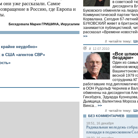
в советской т
ем они уже рассказали. Самое
диссидента В
возвращение в Россию, где Европа и
Буковского обменяли на лидер
ты.
Коммунистической партии Чил
Корвалана. Сегодня 67-летни
БУКОВСКИЙ живет в британск
Беседовала Мария ГРИШИНА, Иерусалим
занимается публицистикой, чи
рассказал «Времени новостей»
>>
// читайте тему:
Шп
 крайне неудобно»
//
12.07.2010
«Все шпион
 в США «агентов СВР»
бездари»
ость»
Один из самы
обменов межд
Вашингтоном
весной 1979 го
сотрудника К
работавшие под дипломатиче
в ООН Рудольф Черняев и Вал
обменены на диссидентов Але
Гинзбурга, Эдуарда Кузнецова
Дымщица, Валентина Мороза и
Винса...
>>
// читайте тему:
Шп
БЕЗ КОМMЕНТАРИЕВ
18:51, 16 декабря
Радикальная молодежь собрал
площади в подмосковном Со